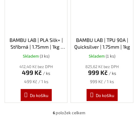
BAMBU LAB | PLA Silk+ |
BAMBU LAB | TPU 90A |
Stříbrná | 1.75mm | 1kg |
Quicksilver | 1.75mm | 1kg
Spool
Skladem
(3 ks)
Skladem
(1 ks)
412,40 Kč bez DPH
825,62 Kč bez DPH
499 Kč
999 Kč
/ ks
/ ks
Měrná
Měrná
499 Kč / 1 ks
999 Kč / 1 ks
cena:
cena:
Do košíku
Do košíku
6
položek celkem
O
v
l
á