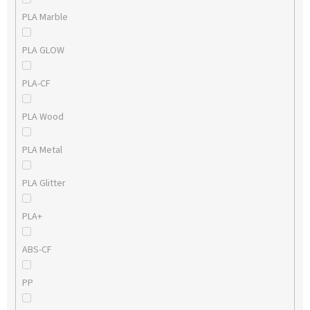
PLA Marble
PLA GLOW
PLA-CF
PLA Wood
PLA Metal
PLA Glitter
PLA+
ABS-CF
PP