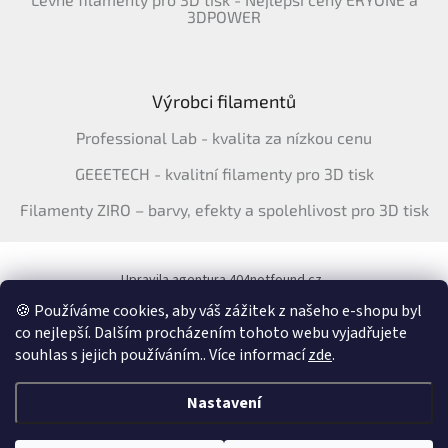
3DPOWER
Výrobci filamentů
Professional Lab - kvalita za nízkou cenu
GEEETECH - kvalitní filamenty pro 3D tisk
Filamenty ZIRO – barvy, efekty a spolehlivost pro 3D tisk
Upravila agentura 404notfound.cz
Katalog filamentů ERYONE pro ČR
🍪 Používáme cookies, aby váš zážitek z našeho e-shopu byl
co nejlepší. Dalším procházením tohoto webu vyjadřujete
souhlas s jejich používáním.. Více informací
zde
.
Vytvořil Shoptet
&
Nastavení