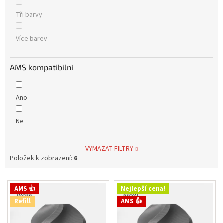
Tři barvy
Více barev
AMS kompatibilní
Ano
Ne
VYMAZAT FILTRY
Položek k zobrazení:
6
V
AMS 👍
Nejlepší cena!
ý
Refill
AMS 👍
p
i