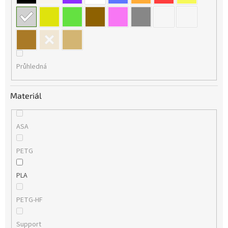
Průhledná
Materiál
ASA
PETG
PLA
PETG-HF
Support