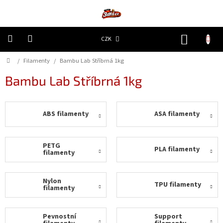
Přejít
na
obsah
NÁKUP
CZK
KOŠÍK
Domů
/
Filamenty
/
Bambu Lab Stříbrná 1kg
3D
Tiskárny
Bambu Lab Stříbrná 1kg
Filamenty
ABS filamenty
ASA filamenty
Resiny
Doplňky
PETG
PLA filamenty
a
filamenty
náhradní
díly
Nylon
TPU filamenty
filamenty
Nejlepší
ceny
Pevnostní
Support
🔥