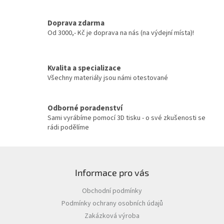
d
a
c
Doprava zdarma
í
Od 3000,- Kč je doprava na nás (na výdejní místa)!
p
r
v
Kvalita a specializace
k
y
Všechny materiály jsou námi otestované
v
ý
p
Odborné poradenství
i
Sami vyrábíme pomocí 3D tisku - o své zkušenosti se
s
rádi podělíme
u
Z
á
Informace pro vás
p
a
Obchodní podmínky
t
Podmínky ochrany osobních údajů
í
Zakázková výroba