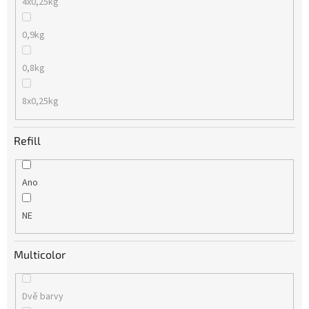
4x0,25kg
0,9kg
0,8kg
8x0,25kg
Refill
Ano
NE
Multicolor
Dvě barvy