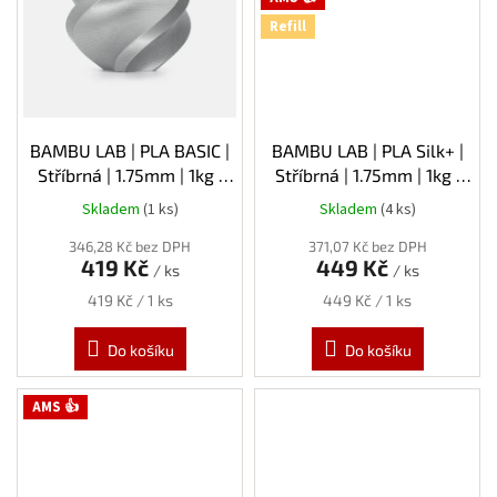
Refill
BAMBU LAB | PLA BASIC |
BAMBU LAB | PLA Silk+ |
Stříbrná | 1.75mm | 1kg |
Stříbrná | 1.75mm | 1kg |
Refill
Refill
Skladem
(1 ks)
Skladem
(4 ks)
346,28 Kč bez DPH
371,07 Kč bez DPH
419 Kč
449 Kč
/ ks
/ ks
Měrná
Měrná
419 Kč / 1 ks
449 Kč / 1 ks
cena:
cena:
Do košíku
Do košíku
AMS 👍