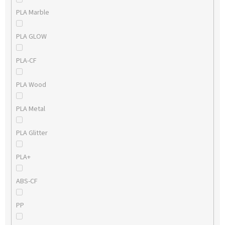
PLA Marble
PLA GLOW
PLA-CF
PLA Wood
PLA Metal
PLA Glitter
PLA+
ABS-CF
PP