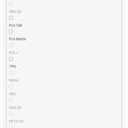
ABS-GF
PLA Silk
PLA Matte
PLA +
TPU
Nylon
ABS
ASA-GF
PETG-CF