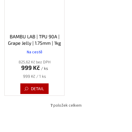
BAMBU LAB | TPU 90A |
Grape Jelly | 1.75mm | 1kg
Na cestě
825,62 Kč bez DPH
999 Kč
/ ks
Měrná
999 Kč / 1 ks
cena:
DETAIL
7
položek celkem
O
v
l
á
d