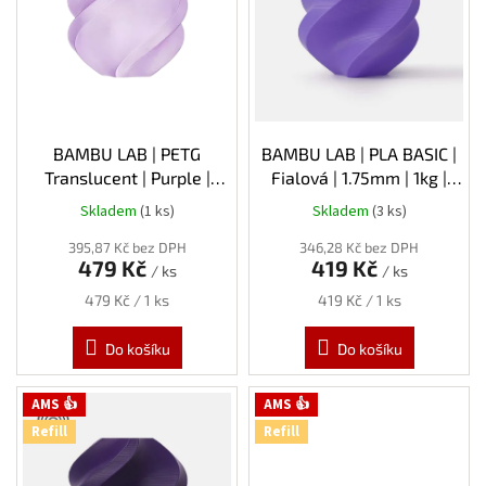
s
p
r
o
d
u
k
BAMBU LAB | PETG
BAMBU LAB | PLA BASIC |
t
Translucent | Purple |
Fialová | 1.75mm | 1kg |
ů
1.75mm | 1kg | Refill
Refill
Skladem
(1 ks)
Skladem
(3 ks)
395,87 Kč bez DPH
346,28 Kč bez DPH
479 Kč
419 Kč
/ ks
/ ks
Měrná
Měrná
479 Kč / 1 ks
419 Kč / 1 ks
cena:
cena:
Do košíku
Do košíku
AMS 👍
AMS 👍
Refill
Refill