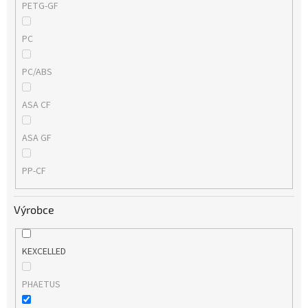
PETG-GF
PC
PC/ABS
ASA CF
ASA GF
PP-CF
Výrobce
KEXCELLED
PHAETUS