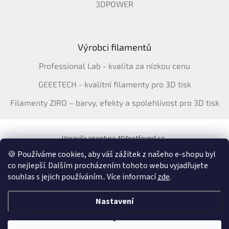
3DPOWER
Výrobci filamentů
Professional Lab - kvalita za nízkou cenu
GEEETECH - kvalitní filamenty pro 3D tisk
Filamenty ZIRO – barvy, efekty a spolehlivost pro 3D tisk
Upravila agentura 404notfound.cz
Katalog filamentů ERYONE pro ČR
🍪 Používáme cookies, aby váš zážitek z našeho e-shopu byl
co nejlepší. Dalším procházením tohoto webu vyjadřujete
souhlas s jejich používáním.. Více informací
zde
.
Vytvořil Shoptet
&
Nastavení
Copyright 2026
3Dfil.cz
. Všechna práva vyhrazena.
Upravit nastavení