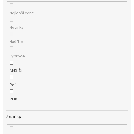
Nejlepší cena!
Novinka
Náš Tip
Výprodej
AMS 👍
Refill
RFID
Značky