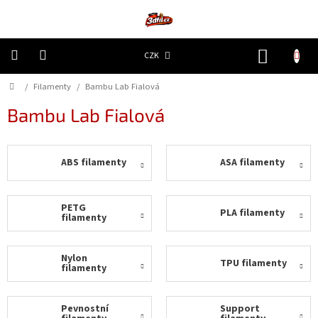
Přejít
na
obsah
NÁKUP
CZK
KOŠÍK
Domů
/
Filamenty
/
Bambu Lab Fialová
3D
Tiskárny
Bambu Lab Fialová
Filamenty
ABS filamenty
ASA filamenty
Resiny
Doplňky
PETG
PLA filamenty
a
filamenty
náhradní
díly
Nylon
TPU filamenty
filamenty
Nejlepší
ceny
Pevnostní
Support
🔥