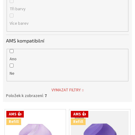
Tři barvy
Více barev
AMS kompatibilní
Ano
Ne
VYMAZAT FILTRY
Položek k zobrazení:
7
V
AMS 👍
AMS 👍
ý
Refill
Refill
p
i