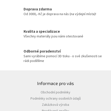
a
c
Doprava zdarma
í
Od 3000,- Kč je doprava na nás (na výdejní místa)!
p
r
v
Kvalita a specializace
k
y
Všechny materiály jsou námi otestované
v
ý
p
Odborné poradenství
i
Sami vyrábíme pomocí 3D tisku - o své zkušenosti se
s
rádi podělíme
u
Z
á
Informace pro vás
p
a
Obchodní podmínky
t
Podmínky ochrany osobních údajů
í
Zakázková výroba