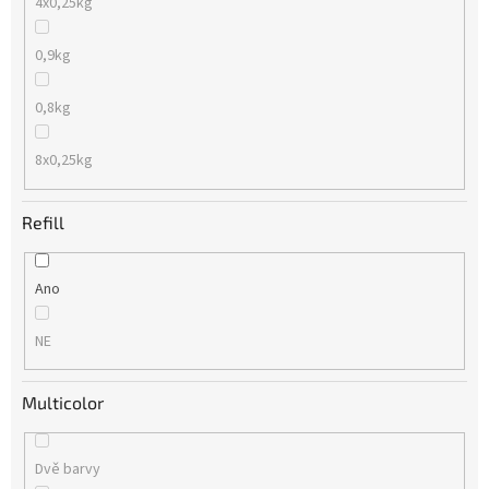
4x0,25kg
0,9kg
0,8kg
8x0,25kg
Refill
Ano
NE
Multicolor
Dvě barvy