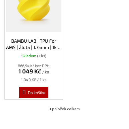
s
p
r
o
d
u
k
BAMBU LAB | TPU For
t
AMS | Žlutá | 1.75mm | 1kg |
ů
Spool
Skladem
(1 ks)
866,94 Kč bez DPH
1 049 Kč
/ ks
Měrná
1 049 Kč / 1 ks
cena:
Do košíku
1
položek celkem
O
v
l
á