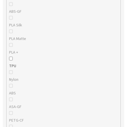
ABS-GF
PLA Silk
PLA Matte
PLA +
TPU
Nylon
ABS
ASA-GF
PETG-CF