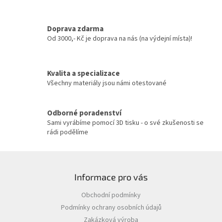
d
a
c
Doprava zdarma
í
Od 3000,- Kč je doprava na nás (na výdejní místa)!
p
r
v
Kvalita a specializace
k
y
Všechny materiály jsou námi otestované
v
ý
p
Odborné poradenství
i
Sami vyrábíme pomocí 3D tisku - o své zkušenosti se
s
rádi podělíme
u
Z
á
Informace pro vás
p
a
Obchodní podmínky
t
Podmínky ochrany osobních údajů
í
Zakázková výroba