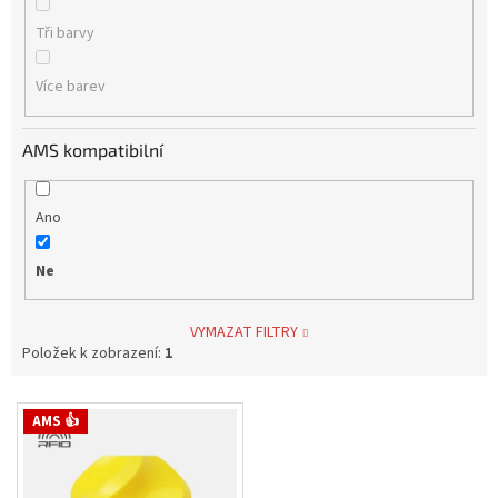
Tři barvy
Více barev
AMS kompatibilní
Ano
Ne
VYMAZAT FILTRY
Položek k zobrazení:
1
V
AMS 👍
ý
p
i