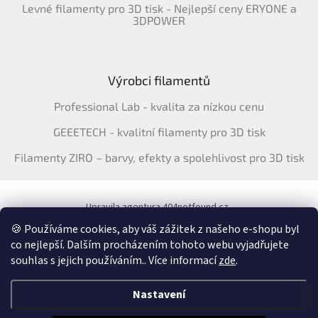
Levné filamenty pro 3D tisk - Nejlepší ceny ERYONE a
3DPOWER
Výrobci filamentů
Professional Lab - kvalita za nízkou cenu
GEEETECH - kvalitní filamenty pro 3D tisk
Filamenty ZIRO – barvy, efekty a spolehlivost pro 3D tisk
Upravila agentura 404notfound.cz
Katalog filamentů ERYONE pro ČR
🍪 Používáme cookies, aby váš zážitek z našeho e-shopu byl
co nejlepší. Dalším procházením tohoto webu vyjadřujete
souhlas s jejich používáním.. Více informací
zde
.
Vytvořil Shoptet
&
Nastavení