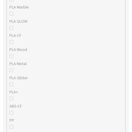
PLA Marble
PLA GLOW
PLA-CF
PLA Wood
PLA Metal
PLA Glitter
PLA+
ABS-CF
PP