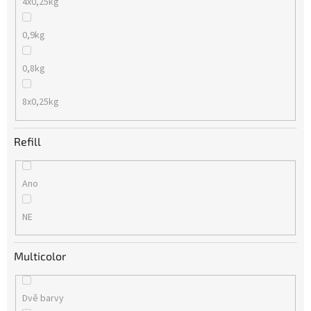
4x0,25kg
0,9kg
0,8kg
8x0,25kg
Refill
Ano
NE
Multicolor
Dvě barvy