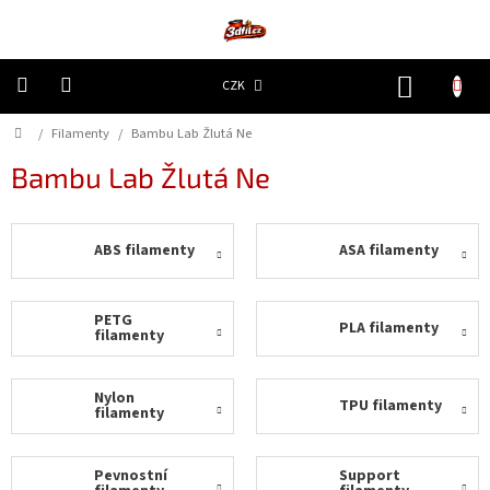
Přejít
na
obsah
NÁKUP
CZK
KOŠÍK
Domů
/
Filamenty
/
Bambu Lab Žlutá Ne
3D
Tiskárny
Bambu Lab Žlutá Ne
Filamenty
ABS filamenty
ASA filamenty
Resiny
Doplňky
PETG
PLA filamenty
a
filamenty
náhradní
díly
Nylon
TPU filamenty
filamenty
Nejlepší
ceny
Pevnostní
Support
🔥