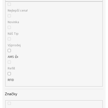
Nejlepší cena!
Novinka
Náš Tip
Výprodej
AMS 👍
Refill
RFID
Značky