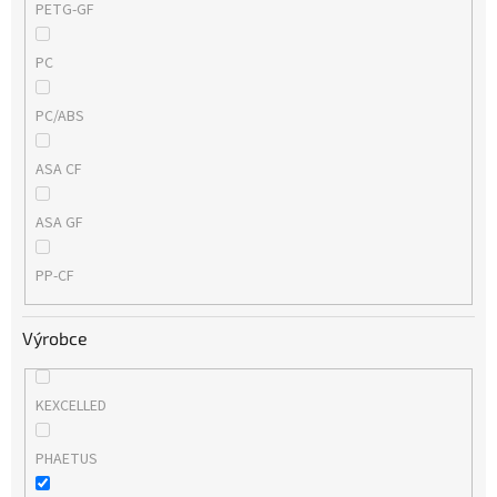
PETG-GF
PC
PC/ABS
ASA CF
ASA GF
PP-CF
Výrobce
KEXCELLED
PHAETUS