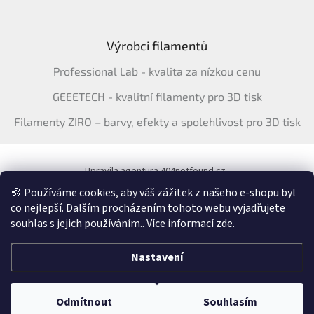
Výrobci filamentů
Professional Lab - kvalita za nízkou cenu
GEEETECH - kvalitní filamenty pro 3D tisk
Filamenty ZIRO – barvy, efekty a spolehlivost pro 3D tisk
Upravila agentura 404notfound.cz
Katalog filamentů ERYONE pro ČR
🍪 Používáme cookies, aby váš zážitek z našeho e-shopu byl
co nejlepší. Dalším procházením tohoto webu vyjadřujete
souhlas s jejich používáním.. Více informací
zde
.
Vytvořil Shoptet
&
Nastavení
Copyright 2026
3Dfil.cz
. Všechna práva vyhrazena.
Upravit nastavení
Odmítnout
Souhlasím
cookies