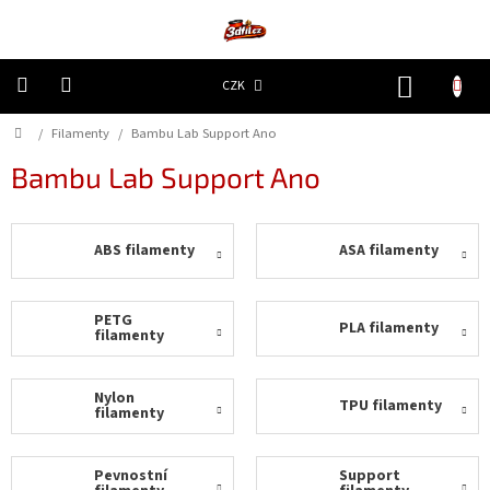
Přejít
na
obsah
NÁKUP
CZK
KOŠÍK
Domů
/
Filamenty
/
Bambu Lab Support Ano
3D
Tiskárny
Bambu Lab Support Ano
Filamenty
ABS filamenty
ASA filamenty
Resiny
Doplňky
PETG
PLA filamenty
a
filamenty
náhradní
díly
Nylon
TPU filamenty
filamenty
Nejlepší
ceny
Pevnostní
Support
🔥