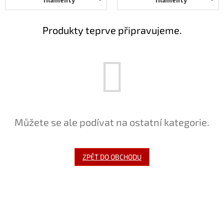
filamenty
filamenty
Novinky
🔥
Zakázková
Produkty teprve připravujeme.
výroba
Články
Slovníček
pojmů
Program
pro
Můžete se ale podívat na ostatní kategorie.
školy
Značky
ZPĚT DO OBCHODU
Měna
(CZK)
Přihlášení