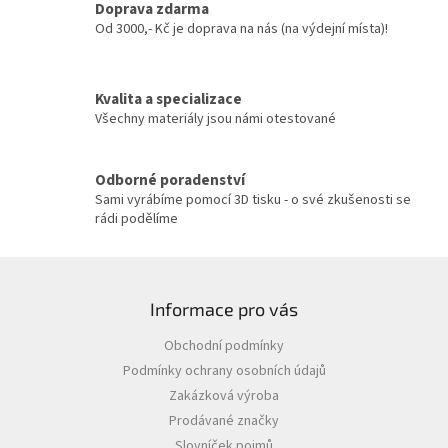
Doprava zdarma
Od 3000,- Kč je doprava na nás (na výdejní místa)!
Kvalita a specializace
Všechny materiály jsou námi otestované
Odborné poradenství
Sami vyrábíme pomocí 3D tisku - o své zkušenosti se
rádi podělíme
Z
á
Informace pro vás
p
a
Obchodní podmínky
t
Podmínky ochrany osobních údajů
í
Zakázková výroba
Prodávané značky
Slovníček pojmů