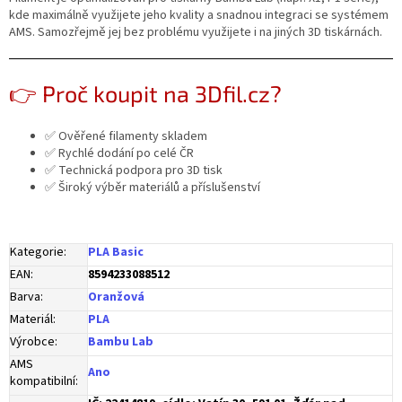
kde maximálně využijete jeho kvality a snadnou integraci se systémem
AMS. Samozřejmě jej bez problému využijete i na jiných 3D tiskárnách.
👉 Proč koupit na 3Dfil.cz?
✅ Ověřené filamenty skladem
✅ Rychlé dodání po celé ČR
✅ Technická podpora pro 3D tisk
✅ Široký výběr materiálů a příslušenství
Kategorie
:
PLA Basic
EAN
:
8594233088512
Barva
:
Oranžová
Materiál
:
PLA
Výrobce
:
Bambu Lab
AMS
Ano
kompatibilní
: