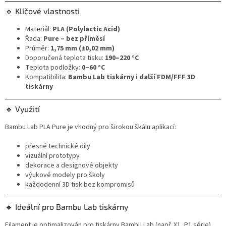
🔹 Klíčové vlastnosti
Materiál:
PLA (Polylactic Acid)
Řada:
Pure – bez příměsí
Průměr:
1,75 mm (±0,02 mm)
Doporučená teplota tisku:
190–220 °C
Teplota podložky:
0–60 °C
Kompatibilita:
Bambu Lab tiskárny i další FDM/FFF 3D
tiskárny
🔹 Využití
Bambu Lab PLA Pure je vhodný pro širokou škálu aplikací:
přesné technické díly
vizuální prototypy
dekorace a designové objekty
výukové modely pro školy
každodenní 3D tisk bez kompromisů
🔹 Ideální pro Bambu Lab tiskárny
Filament je optimalizován pro tiskárny Bambu Lab (např. X1, P1 série),