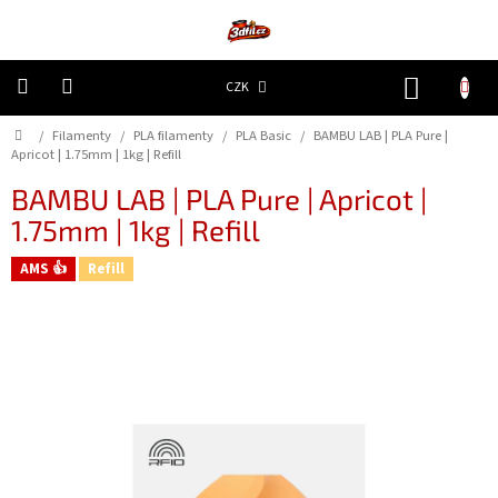
Přejít
na
obsah
NÁKUP
CZK
KOŠÍK
Domů
/
Filamenty
/
PLA filamenty
/
PLA Basic
/
BAMBU LAB | PLA Pure |
3D
Tiskárny
Apricot | 1.75mm | 1kg | Refill
BAMBU LAB | PLA Pure | Apricot |
Filamenty
1.75mm | 1kg | Refill
AMS 👍
Refill
Resiny
Doplňky
a
náhradní
díly
Nejlepší
ceny
🔥