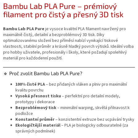
Bambu Lab PLA Pure – prémiový
filament pro čistý a přesný 3D tisk
Bambu Lab PLA Pure
je vysoce kvalitní PLA filament navržený pro
maximálně čistý, detailní a bezproblémový 3D tisk. Díky
optimalizovanému složení bez příměsí nabízí vynikající tiskové
vlastnosti, stabilní průměr a krásně hladký povrch výtisků. Ideální volba
pro hobby uživatele, profesionály i školy, které požadují spolehlivý
materiál pro každodenní použití.
🔹 Proč zvolit Bambu Lab PLA Pure?
100% čisté PLA
– bez přidaných vláken a plniv pro maximální
kvalitu povrchu
Vysoká přesnost tisku
– perfektní pro detailní modely,
prototypy i dekorace
Bezproblémový tisk
– minimální warping, skvělá přilnavost k
podložce
Konstantní průměr
– konzistentní extruze bez ucpávání trysky
Ekologičtější materiál
– PLA je biologicky odbouratelné (za
správných podmínek)