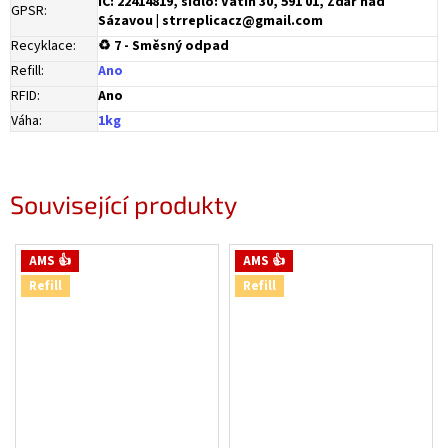
IČ: 22414819, sídlo: Vatín 30, 591 01, Žďár nad
GPSR
:
Sázavou | strreplicacz@gmail.com
Recyklace
:
♻ 7 - Směsný odpad
Refill
:
Ano
RFID
:
Ano
Váha
:
1kg
Související produkty
AMS 👍
AMS 👍
Refill
Refill