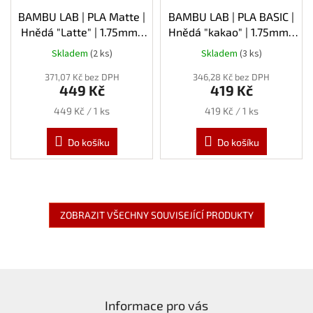
BAMBU LAB | PLA Matte |
BAMBU LAB | PLA BASIC |
Hnědá "Latte" | 1.75mm |
Hnědá "kakao" | 1.75mm |
1kg | Refill
1kg | Refill
Skladem
(2 ks)
Skladem
(3 ks)
371,07 Kč bez DPH
346,28 Kč bez DPH
449 Kč
419 Kč
Měrná
Měrná
449 Kč / 1 ks
419 Kč / 1 ks
cena:
cena:
Do košíku
Do košíku
ZOBRAZIT VŠECHNY SOUVISEJÍCÍ PRODUKTY
Z
á
Informace pro vás
p