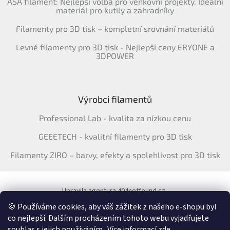
ASA filament: Nejlepší volba pro venkovní projekty. Ideální
materiál pro kutily a zahradníky
Filamenty pro 3D tisk – kompletní srovnání materiálů
Levné filamenty pro 3D tisk - Nejlepší ceny ERYONE a
3DPOWER
Výrobci filamentů
Professional Lab - kvalita za nízkou cenu
GEEETECH - kvalitní filamenty pro 3D tisk
Filamenty ZIRO – barvy, efekty a spolehlivost pro 3D tisk
Upravila agentura 404notfound.cz
Katalog filamentů ERYONE pro ČR
🍪 Používáme cookies, aby váš zážitek z našeho e-shopu byl
co nejlepší. Dalším procházením tohoto webu vyjadřujete
souhlas s jejich používáním.. Více informací
zde
.