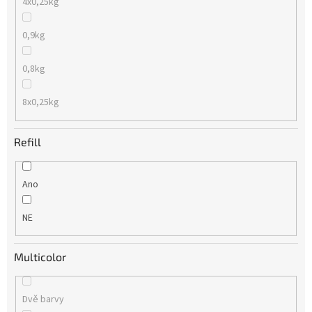
4x0,25kg
0,9kg
0,8kg
8x0,25kg
Refill
Ano
NE
Multicolor
Dvě barvy