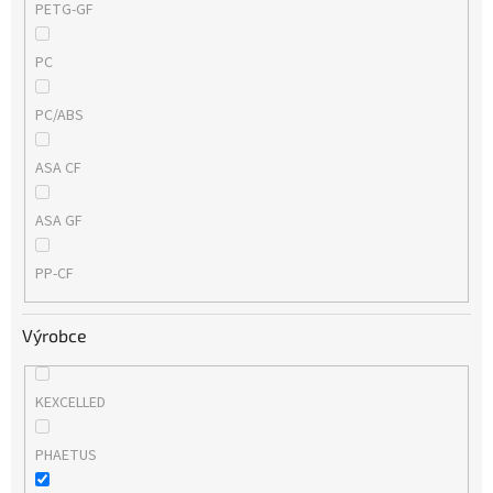
PETG-GF
PC
PC/ABS
ASA CF
ASA GF
PP-CF
Výrobce
KEXCELLED
PHAETUS