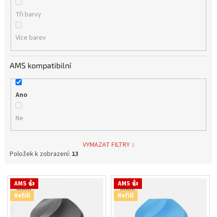
Tři barvy
Více barev
AMS kompatibilní
Ano
Ne
VYMAZAT FILTRY
Položek k zobrazení:
13
V
AMS 👍
AMS 👍
ý
Refill
Refill
p
i