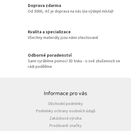
c
Doprava zdarma
í
Od 3000,- Kč je doprava na nás (na výdejní místa)!
p
r
v
Kvalita a specializace
k
y
Všechny materiály jsou námi otestované
v
ý
p
Odborné poradenství
i
Sami vyrábíme pomocí 3D tisku - o své zkušenosti se
s
rádi podělíme
u
Z
á
Informace pro vás
p
a
Obchodní podmínky
t
Podmínky ochrany osobních údajů
í
Zakázková výroba
Prodávané značky