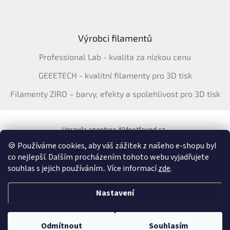
Výrobci filamentů
Professional Lab - kvalita za nízkou cenu
GEEETECH - kvalitní filamenty pro 3D tisk
Filamenty ZIRO – barvy, efekty a spolehlivost pro 3D tisk
Upravila agentura 404notfound.cz
Katalog filamentů ERYONE pro ČR
🍪 Používáme cookies, aby váš zážitek z našeho e-shopu byl
co nejlepší. Dalším procházením tohoto webu vyjadřujete
souhlas s jejich používáním.. Více informací
zde
.
Vytvořil Shoptet
&
Nastavení
Copyright 2026
3Dfil.cz
. Všechna práva vyhrazena.
Upravit nastavení
Odmítnout
Souhlasím
cookies