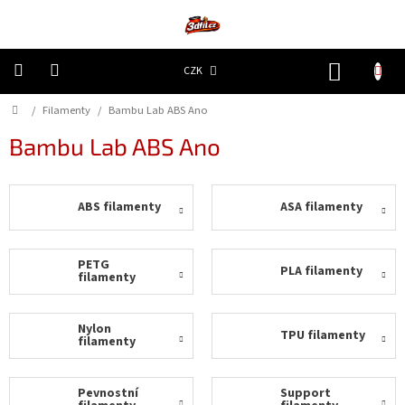
Přejít
na
obsah
NÁKUP
CZK
KOŠÍK
Domů
/
Filamenty
/
Bambu Lab ABS Ano
3D
Tiskárny
Bambu Lab ABS Ano
Filamenty
ABS filamenty
ASA filamenty
Resiny
Doplňky
PETG
PLA filamenty
a
filamenty
náhradní
díly
Nylon
TPU filamenty
filamenty
Nejlepší
ceny
Pevnostní
Support
🔥