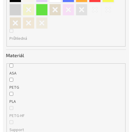
Průhledná
Materiál
ASA
PETG
PLA
PETG-HF
Support