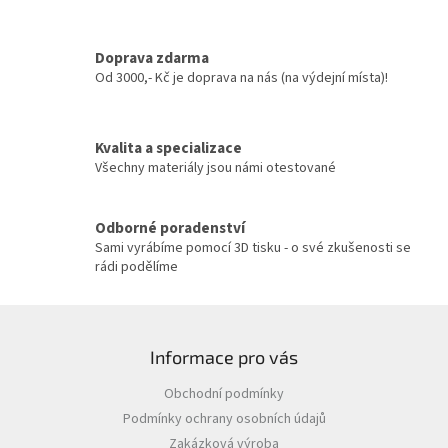
d
a
c
Doprava zdarma
í
Od 3000,- Kč je doprava na nás (na výdejní místa)!
p
r
v
Kvalita a specializace
k
y
Všechny materiály jsou námi otestované
v
ý
p
Odborné poradenství
i
Sami vyrábíme pomocí 3D tisku - o své zkušenosti se
s
rádi podělíme
u
Z
á
Informace pro vás
p
a
Obchodní podmínky
t
Podmínky ochrany osobních údajů
í
Zakázková výroba