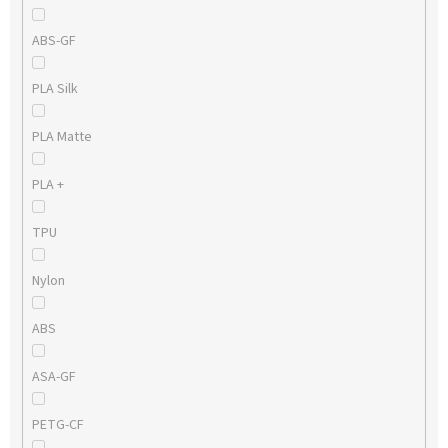
ABS-GF
PLA Silk
PLA Matte
PLA +
TPU
Nylon
ABS
ASA-GF
PETG-CF