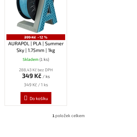
s
p
r
o
d
u
399 Kč
–12 %
k
AURAPOL | PLA | Summer
t
Sky | 1.75mm | 1kg
ů
Skladem
(1 ks)
288,43 Kč bez DPH
349 Kč
/ ks
Měrná
349 Kč / 1 ks
cena:
Do košíku
1
položek celkem
O
v
l
á