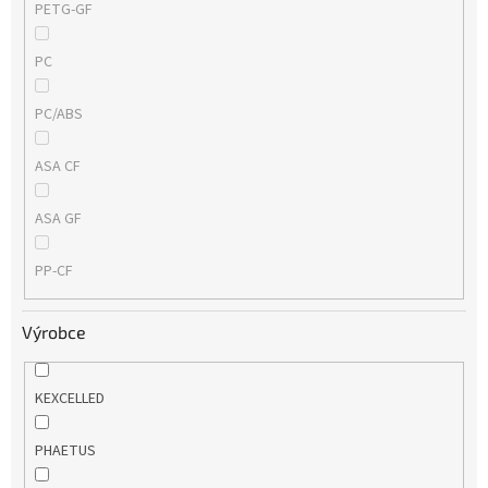
PETG-GF
PC
PC/ABS
ASA CF
ASA GF
PP-CF
Výrobce
KEXCELLED
PHAETUS