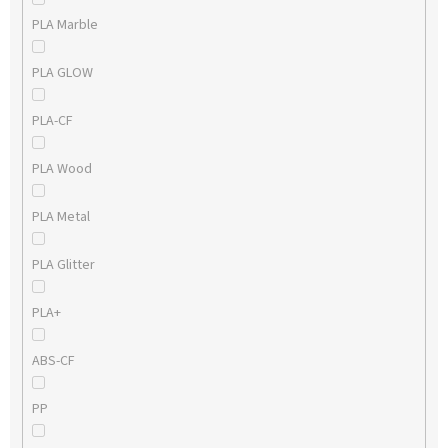
PLA Marble
PLA GLOW
PLA-CF
PLA Wood
PLA Metal
PLA Glitter
PLA+
ABS-CF
PP