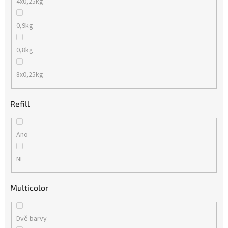
4x0,25kg
0,9kg
0,8kg
8x0,25kg
Refill
Ano
NE
Multicolor
Dvě barvy