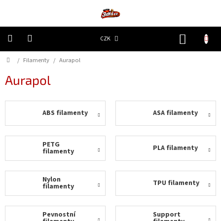
Přejít
na
obsah
NÁKUP
CZK
KOŠÍK
Domů
/
Filamenty
/
Aurapol
3D
Tiskárny
Aurapol
Filamenty
ABS filamenty
ASA filamenty
Resiny
Doplňky
PETG
PLA filamenty
a
filamenty
náhradní
díly
Nylon
TPU filamenty
filamenty
Nejlepší
ceny
Pevnostní
Support
🔥