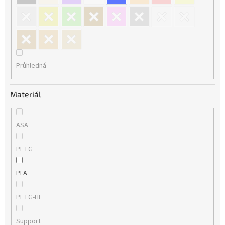
Průhledná
Materiál
ASA
PETG
PLA
PETG-HF
Support