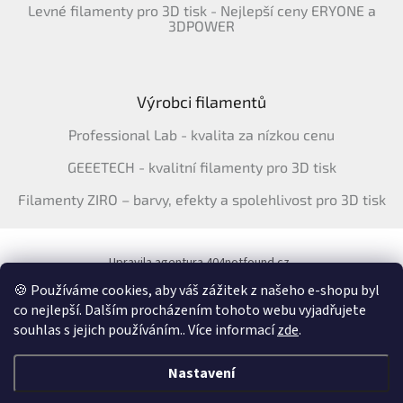
Levné filamenty pro 3D tisk - Nejlepší ceny ERYONE a
3DPOWER
Výrobci filamentů
Professional Lab - kvalita za nízkou cenu
GEEETECH - kvalitní filamenty pro 3D tisk
Filamenty ZIRO – barvy, efekty a spolehlivost pro 3D tisk
Upravila agentura 404notfound.cz
Katalog filamentů ERYONE pro ČR
🍪 Používáme cookies, aby váš zážitek z našeho e-shopu byl
co nejlepší. Dalším procházením tohoto webu vyjadřujete
souhlas s jejich používáním.. Více informací
zde
.
Vytvořil Shoptet
&
Nastavení