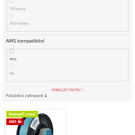
Tři barvy
Více barev
AMS kompatibilní
Ano
Ne
VYMAZAT FILTRY
Položek k zobrazení:
1
V
Nejlepší cena!
ý
AMS 👍
p
i