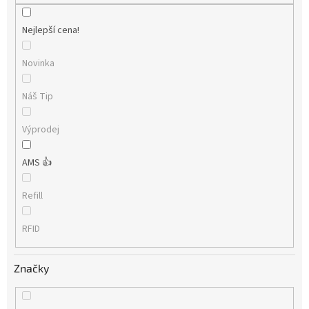
Nejlepší cena!
Novinka
Náš Tip
Výprodej
AMS 👍
Refill
RFID
Značky