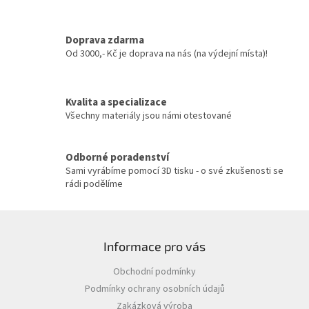
d
a
c
Doprava zdarma
í
Od 3000,- Kč je doprava na nás (na výdejní místa)!
p
r
v
Kvalita a specializace
k
y
Všechny materiály jsou námi otestované
v
ý
p
Odborné poradenství
i
Sami vyrábíme pomocí 3D tisku - o své zkušenosti se
s
rádi podělíme
u
Z
á
Informace pro vás
p
a
Obchodní podmínky
t
Podmínky ochrany osobních údajů
í
Zakázková výroba