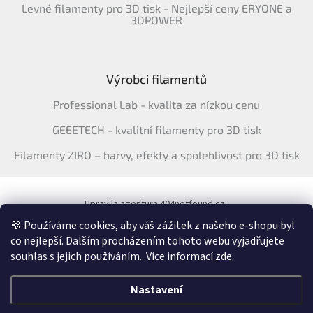
Levné filamenty pro 3D tisk - Nejlepší ceny ERYONE a
3DPOWER
Výrobci filamentů
Professional Lab - kvalita za nízkou cenu
GEEETECH - kvalitní filamenty pro 3D tisk
Filamenty ZIRO – barvy, efekty a spolehlivost pro 3D tisk
Upravila agentura 404notfound.cz
Katalog filamentů ERYONE pro ČR
🍪 Používáme cookies, aby váš zážitek z našeho e-shopu byl
co nejlepší. Dalším procházením tohoto webu vyjadřujete
souhlas s jejich používáním.. Více informací
zde
.
Vytvořil Shoptet
&
Nastavení