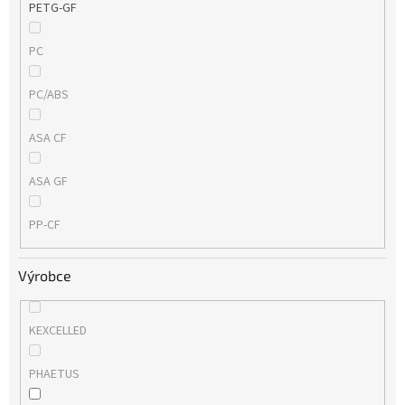
PETG-GF
PC
PC/ABS
ASA CF
ASA GF
PP-CF
Výrobce
KEXCELLED
PHAETUS