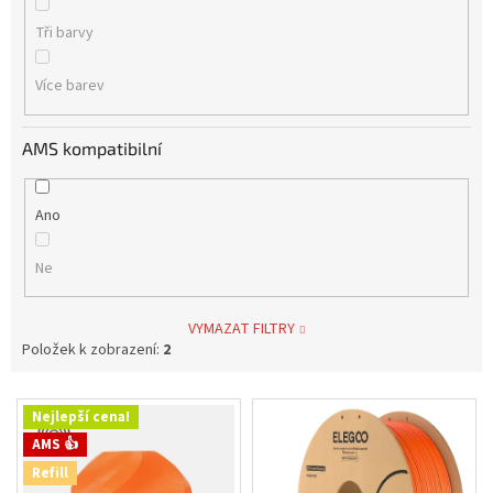
Tři barvy
Více barev
AMS kompatibilní
Ano
Ne
VYMAZAT FILTRY
Položek k zobrazení:
2
V
Nejlepší cena!
ý
AMS 👍
p
Refill
i