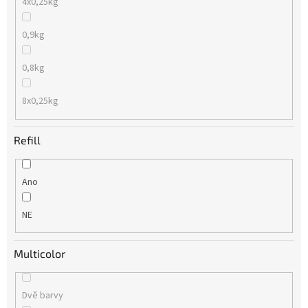
4x0,25kg
0,9kg
0,8kg
8x0,25kg
Refill
Ano
NE
Multicolor
Dvě barvy