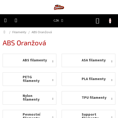
Přejít
na
obsah
NÁKUP
CZK
KOŠÍK
Domů
/
Filamenty
/
ABS Oranžová
3D
Tiskárny
ABS Oranžová
Filamenty
ABS filamenty
ASA filamenty
Resiny
Doplňky
PETG
PLA filamenty
a
filamenty
náhradní
díly
Nylon
TPU filamenty
filamenty
Nejlepší
ceny
Pevnostní
Support
🔥