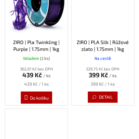
ZIRO | Pla Twinkling |
ZIRO | PLA Silk | Růžové
Purple | 1.75mm | 1kg
zlato | 1.75mm | 1kg
Skladem
(2 ks)
Na cestě
362,81 Kč bez DPH
329,75 Kč bez DPH
439 Kč
399 Kč
/ ks
/ ks
Měrná
Měrná
439 Kč / 1 ks
399 Kč / 1 ks
cena:
cena:
DETAIL
Do košíku