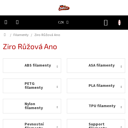
Přejít
na
obsah
NÁKUP
CZK
KOŠÍK
Domů
/
Filamenty
/
Ziro Růžová Ano
3D
Tiskárny
Ziro Růžová Ano
Filamenty
ABS filamenty
ASA filamenty
Resiny
Doplňky
PETG
PLA filamenty
a
filamenty
náhradní
díly
Nylon
TPU filamenty
filamenty
Nejlepší
ceny
Pevnostní
Support
🔥