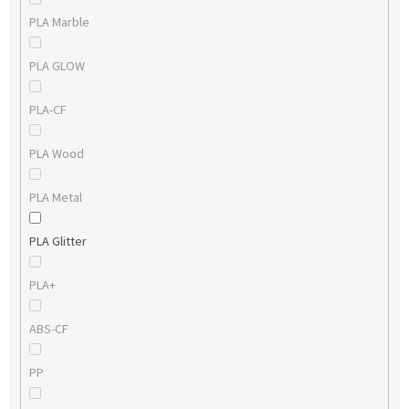
PLA Marble
PLA GLOW
PLA-CF
PLA Wood
PLA Metal
PLA Glitter
PLA+
ABS-CF
PP