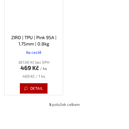
ZIRO | TPU | Pink 95A |
1.75mm | 0.8kg
Na cestě
387,60 Kč bez DPH
469 Kč
/ ks
Měrná
469 Kč / 1 ks
cena:
DETAIL
5
položek celkem
O
v
l
á