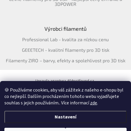
3DPOWER
Výrobci filamentů
Professional Lab - kvalita za nízkou cenu
GEEETECH - kvalitní filamenty pro 3D tisk
Filamenty ZIRO – barvy, efekty a spolehlivost pro 3D tisk
Upravila agentura 404notfound.cz
Katalog filamentů ERYONE pro ČR
🍪 Používáme cookies, aby váš zážitek z našeho e-shopu byl
co nejlepší. Dalším procházením tohoto webu vyjadřujete
souhlas s jejich používáním.. Více informací
zde
.
Vytvořil Shoptet
&
Nastavení