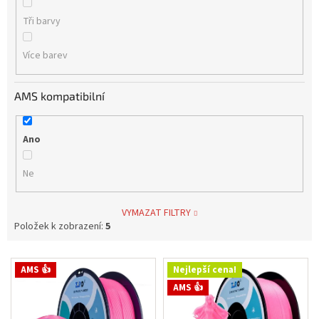
Tři barvy
Více barev
AMS kompatibilní
Ano
Ne
VYMAZAT FILTRY
Položek k zobrazení:
5
V
AMS 👍
Nejlepší cena!
ý
AMS 👍
p
i