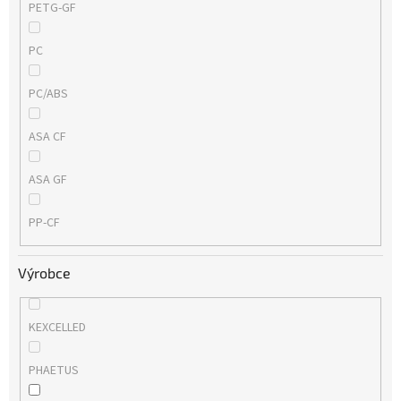
PETG-GF
PC
PC/ABS
ASA CF
ASA GF
PP-CF
Výrobce
KEXCELLED
PHAETUS