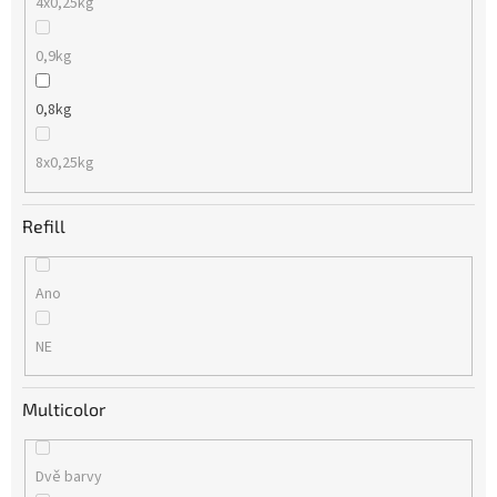
4x0,25kg
0,9kg
0,8kg
8x0,25kg
Refill
Ano
NE
Multicolor
Dvě barvy