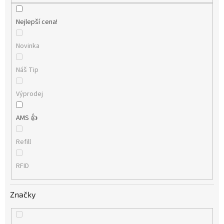
Nejlepší cena!
Novinka
Náš Tip
Výprodej
AMS 👍
Refill
RFID
Značky