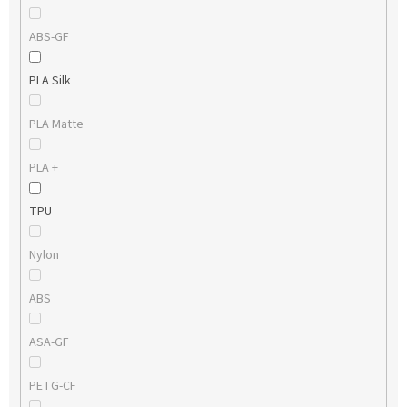
ABS-GF
PLA Silk
PLA Matte
PLA +
TPU
Nylon
ABS
ASA-GF
PETG-CF