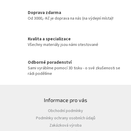
d
a
c
Doprava zdarma
í
Od 3000,- Kč je doprava na nás (na výdejní místa)!
p
r
v
Kvalita a specializace
k
y
Všechny materiály jsou námi otestované
v
ý
p
Odborné poradenství
i
Sami vyrábíme pomocí 3D tisku - o své zkušenosti se
s
rádi podělíme
u
Z
á
Informace pro vás
p
a
Obchodní podmínky
t
Podmínky ochrany osobních údajů
í
Zakázková výroba