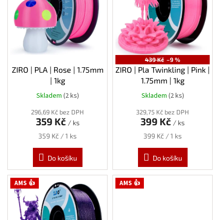
s
p
r
o
d
u
439 Kč
–9 %
k
ZIRO | PLA | Rose | 1.75mm
ZIRO | Pla Twinkling | Pink |
t
| 1kg
1.75mm | 1kg
ů
Skladem
(2 ks)
Skladem
(2 ks)
296,69 Kč bez DPH
329,75 Kč bez DPH
359 Kč
399 Kč
/ ks
/ ks
Měrná
Měrná
359 Kč / 1 ks
399 Kč / 1 ks
cena:
cena:
Do košíku
Do košíku
AMS 👍
AMS 👍