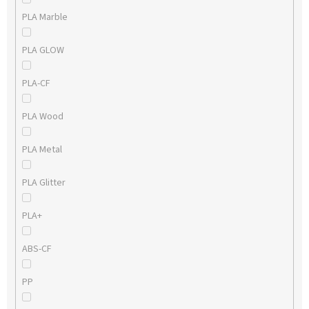
PLA Marble
PLA GLOW
PLA-CF
PLA Wood
PLA Metal
PLA Glitter
PLA+
ABS-CF
PP