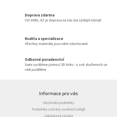
d
a
c
Doprava zdarma
í
Od 3000,- Kč je doprava na nás (na výdejní místa)!
p
r
v
Kvalita a specializace
k
y
Všechny materiály jsou námi otestované
v
ý
p
Odborné poradenství
i
Sami vyrábíme pomocí 3D tisku - o své zkušenosti se
s
rádi podělíme
u
Z
á
Informace pro vás
p
a
Obchodní podmínky
t
Podmínky ochrany osobních údajů
í
Zakázková výroba