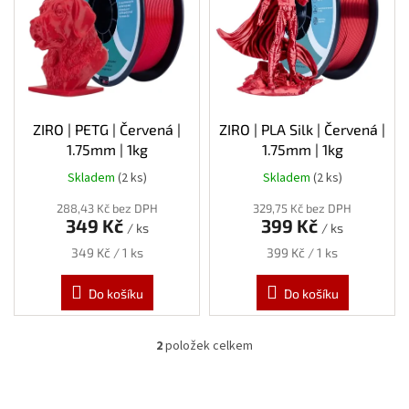
s
p
r
o
d
u
k
ZIRO | PETG | Červená |
ZIRO | PLA Silk | Červená |
t
1.75mm | 1kg
1.75mm | 1kg
ů
Skladem
(2 ks)
Skladem
(2 ks)
288,43 Kč bez DPH
329,75 Kč bez DPH
349 Kč
399 Kč
/ ks
/ ks
Měrná
Měrná
349 Kč / 1 ks
399 Kč / 1 ks
cena:
cena:
Do košíku
Do košíku
2
položek celkem
O
v
l
á