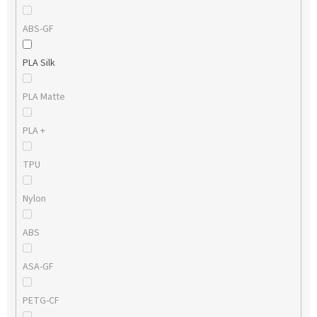
ABS-GF
PLA Silk
PLA Matte
PLA +
TPU
Nylon
ABS
ASA-GF
PETG-CF