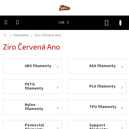
Přejít
na
obsah
NÁKUP
CZK
KOŠÍK
Domů
/
Filamenty
/
Ziro Červená Ano
3D
Tiskárny
Ziro Červená Ano
Filamenty
ABS filamenty
ASA filamenty
Resiny
Doplňky
PETG
PLA filamenty
a
filamenty
náhradní
díly
Nylon
TPU filamenty
filamenty
Nejlepší
ceny
Pevnostní
Support
🔥