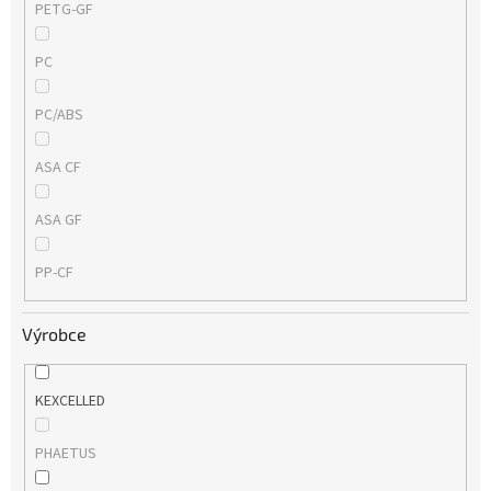
PETG-GF
PC
PC/ABS
ASA CF
ASA GF
PP-CF
Výrobce
KEXCELLED
PHAETUS