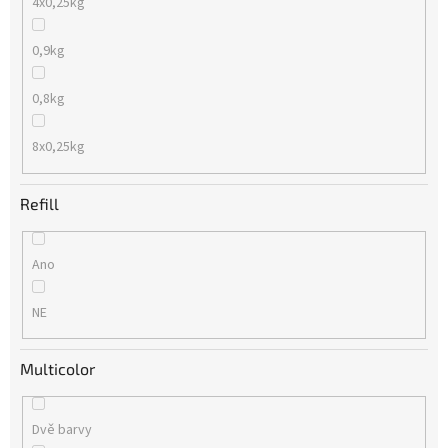
4x0,25kg
0,9kg
0,8kg
8x0,25kg
Refill
Ano
NE
Multicolor
Dvě barvy