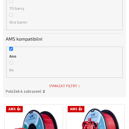
Tři barvy
Více barev
AMS kompatibilní
Ano
Ne
VYMAZAT FILTRY
Položek k zobrazení:
2
V
AMS 👍
AMS 👍
ý
p
i