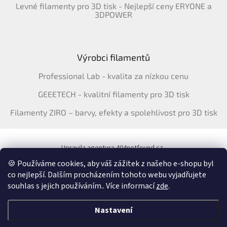
Levné filamenty pro 3D tisk - Nejlepší ceny ERYONE a
3DPOWER
Výrobci filamentů
Professional Lab - kvalita za nízkou cenu
GEEETECH - kvalitní filamenty pro 3D tisk
Filamenty ZIRO – barvy, efekty a spolehlivost pro 3D tisk
Upravila agentura 404notfound.cz
Katalog filamentů ERYONE pro ČR
🍪 Používáme cookies, aby váš zážitek z našeho e-shopu byl
co nejlepší. Dalším procházením tohoto webu vyjadřujete
souhlas s jejich používáním.. Více informací
zde
.
Vytvořil Shoptet
&
Nastavení