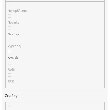
Nejlepší cena!
Novinka
Náš Tip
Výprodej
AMS 👍
Refill
RFID
Značky