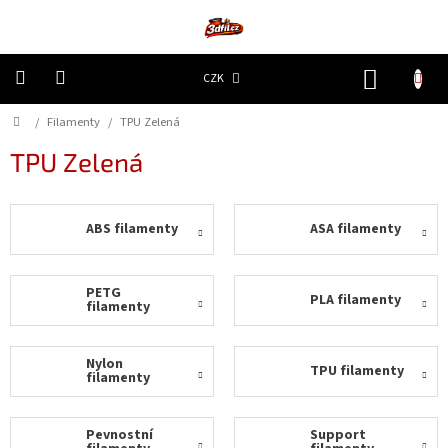
Přejít
na
obsah
NÁKUP
CZK
KOŠÍK
Domů
/
Filamenty
/
TPU Zelená
3D
Tiskárny
TPU Zelená
Filamenty
ABS filamenty
ASA filamenty
Resiny
Doplňky
PETG
PLA filamenty
a
filamenty
náhradní
díly
Nylon
TPU filamenty
filamenty
Nejlepší
ceny
Pevnostní
Support
🔥