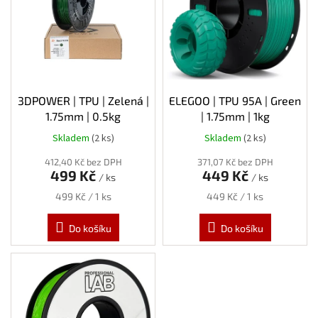
s
p
r
o
d
u
k
3DPOWER | TPU | Zelená |
ELEGOO | TPU 95A | Green
t
1.75mm | 0.5kg
| 1.75mm | 1kg
ů
Skladem
(2 ks)
Skladem
(2 ks)
412,40 Kč bez DPH
371,07 Kč bez DPH
499 Kč
449 Kč
/ ks
/ ks
Měrná
Měrná
499 Kč / 1 ks
449 Kč / 1 ks
cena:
cena:
Do košíku
Do košíku