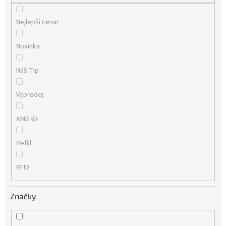
Nejlepší cena!
Novinka
Náš Tip
Výprodej
AMS 👍
Refill
RFID
Značky