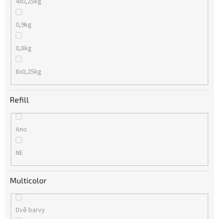
4x0,25kg
0,9kg
0,8kg
8x0,25kg
Refill
Ano
NE
Multicolor
Dvě barvy