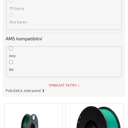
Tři barvy
Více barev
AMS kompatibilní
Ano
Ne
VYMAZAT FILTRY
Položek k zobrazení:
3
V
ý
p
i