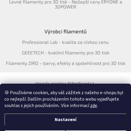
Levné filamenty pro 3D tisk - Nejlepší ceny ERYONE a
3DPOWER
Výrobci filamentů
Professional Lab - kvalita za nízkou cenu
GEEETECH - kvalitní filamenty pro 3D tisk
Filamenty ZIRO – barvy, efekty a spolehlivost pro 3D tisk
Upravila agentura 404notfound.cz
Katalog filamentů ERYONE pro ČR
🍪 Používáme cookies, aby váš zážitek z našeho e-shopu byl
co nejlepší. Dalším procházením tohoto webu vyjadřujete
souhlas s jejich používáním.. Více informací
zde
.
Vytvořil Shoptet
&
Nastavení