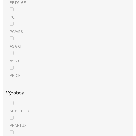
PETG-GF
PC
PC/ABS
ASA CF
ASA GF
PP-CF
Výrobce
KEXCELLED
PHAETUS