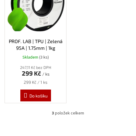
PROF. LAB | TPU | Zelená
95A | 1.75mm | 1kg
Skladem
(3 ks)
247,11 Kč bez DPH
299 Kč
/ ks
Měrná
299 Kč / 1 ks
cena:
Do košíku
3
položek celkem
O
v
l
á