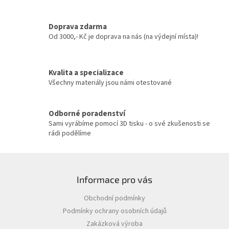
d
a
c
Doprava zdarma
í
Od 3000,- Kč je doprava na nás (na výdejní místa)!
p
r
v
Kvalita a specializace
k
y
Všechny materiály jsou námi otestované
v
ý
p
Odborné poradenství
i
Sami vyrábíme pomocí 3D tisku - o své zkušenosti se
s
rádi podělíme
u
Z
á
Informace pro vás
p
a
Obchodní podmínky
t
Podmínky ochrany osobních údajů
í
Zakázková výroba