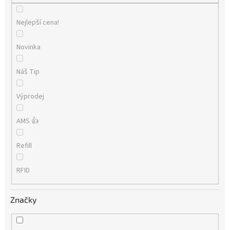
Nejlepší cena!
Novinka
Náš Tip
Výprodej
AMS 👍
Refill
RFID
Značky