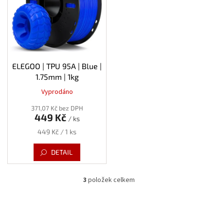
ELEGOO | TPU 95A | Blue |
1.75mm | 1kg
Vyprodáno
371,07 Kč bez DPH
449 Kč
/ ks
Měrná
449 Kč / 1 ks
cena:
DETAIL
3
položek celkem
O
v
l
á