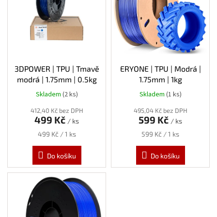
s
p
r
o
d
u
k
3DPOWER | TPU | Tmavě
ERYONE | TPU | Modrá |
t
modrá | 1.75mm | 0.5kg
1.75mm | 1kg
ů
Skladem
(2 ks)
Skladem
(1 ks)
412,40 Kč bez DPH
495,04 Kč bez DPH
499 Kč
599 Kč
/ ks
/ ks
Měrná
Měrná
499 Kč / 1 ks
599 Kč / 1 ks
cena:
cena:
Do košíku
Do košíku