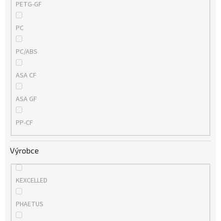
PETG-GF
PC
PC/ABS
ASA CF
ASA GF
PP-CF
Výrobce
KEXCELLED
PHAETUS