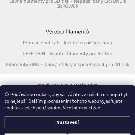
Levné filamenty pro 3D tisk - Nejlepší ceny ERYONE a
3DPOWER
Výrobci filamentů
Professional Lab - kvalita za nízkou cenu
GEEETECH - kvalitní filamenty pro 3D tisk
Filamenty ZIRO – barvy, efekty a spolehlivost pro 3D tisk
Upravila agentura 404notfound.cz
Katalog filamentů ERYONE pro ČR
🍪 Používáme cookies, aby váš zážitek z našeho e-shopu byl
co nejlepší. Dalším procházením tohoto webu vyjadřujete
souhlas s jejich používáním.. Více informací
zde
.
Vytvořil Shoptet
&
Nastavení