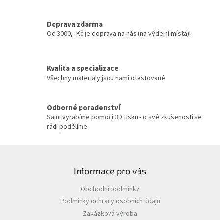
d
a
c
Doprava zdarma
í
Od 3000,- Kč je doprava na nás (na výdejní místa)!
p
r
v
Kvalita a specializace
k
y
Všechny materiály jsou námi otestované
v
ý
p
Odborné poradenství
i
Sami vyrábíme pomocí 3D tisku - o své zkušenosti se
s
rádi podělíme
u
Z
á
Informace pro vás
p
a
Obchodní podmínky
t
Podmínky ochrany osobních údajů
í
Zakázková výroba