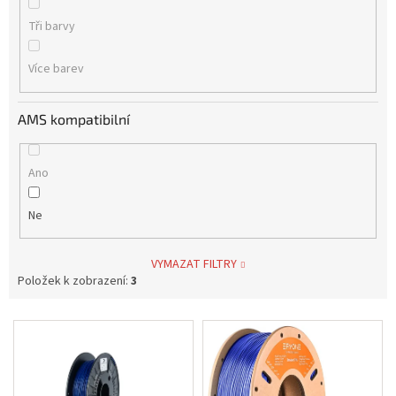
Tři barvy
Více barev
AMS kompatibilní
Ano
Ne
VYMAZAT FILTRY
Položek k zobrazení:
3
V
ý
p
i