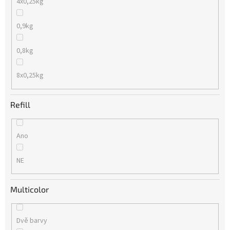
4x0,25kg
0,9kg
0,8kg
8x0,25kg
Refill
Ano
NE
Multicolor
Dvě barvy