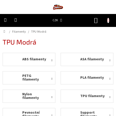
Přejít
na
obsah
NÁKUP
CZK
KOŠÍK
Domů
/
Filamenty
/
TPU Modrá
3D
Tiskárny
TPU Modrá
Filamenty
ABS filamenty
ASA filamenty
Resiny
Doplňky
PETG
PLA filamenty
a
filamenty
náhradní
díly
Nylon
TPU filamenty
filamenty
Nejlepší
ceny
Pevnostní
Support
🔥