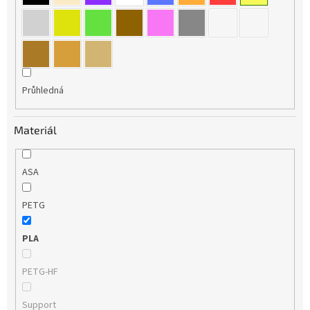
Průhledná
Materiál
ASA
PETG
PLA
PETG-HF
Support