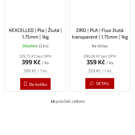
KEXCELLED | Pla | Žlutá |
ZIRO | PLA | Fluo žlutá
1.75mm | 1kg
transparent | 1.75mm | 1kg
Skladem
(1 ks)
Na dotaz
329,75 Kč bez DPH
296,69 Kč bez DPH
399 Kč
359 Kč
/ ks
/ ks
Měrná
Měrná
399 Kč / 1 ks
359 Kč / 1 ks
cena:
cena:
DETAIL
Do košíku
16
položek celkem
O
v
l
á
d
a