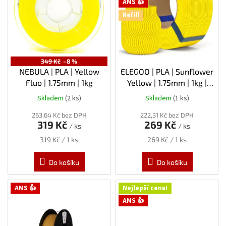
s
AMS 👍
p
Refill
r
o
d
u
349 Kč
–8 %
k
NEBULA | PLA | Yellow
ELEGOO | PLA | Sunflower
t
Fluo | 1.75mm | 1kg
Yellow | 1.75mm | 1kg |
ů
Refill
Skladem
(2 ks)
Skladem
(1 ks)
263,64 Kč bez DPH
222,31 Kč bez DPH
319 Kč
269 Kč
/ ks
/ ks
Měrná
Měrná
319 Kč / 1 ks
269 Kč / 1 ks
cena:
cena:
Do košíku
Do košíku
AMS 👍
Nejlepší cena!
AMS 👍