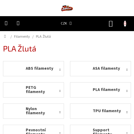
Přejít
na
obsah
NÁKUP
CZK
KOŠÍK
Domů
/
Filamenty
/
PLA Žlutá
3D
Tiskárny
PLA Žlutá
Filamenty
ABS filamenty
ASA filamenty
Resiny
Doplňky
PETG
PLA filamenty
a
filamenty
náhradní
díly
Nylon
TPU filamenty
filamenty
Nejlepší
ceny
Pevnostní
Support
🔥