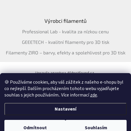
Výrobci filamentů
Professional Lab - kvalita za nízkou cenu
GEEETECH - kvalitní filamenty pro 3D tisk
Filamenty ZIRO – barvy, efekty a spolehlivost pro 3D tisk
Upravila agentura 404notfound.cz
Katalog filamentů ERYONE pro ČR
🍪 Používáme cookies, aby váš zážitek z našeho e-shopu byl
co nejlepší. Dalším procházením tohoto webu vyjadřujete
souhlas s jejich používáním.. Více informací
zde
.
Vytvořil Shoptet
&
Nastavení
Copyright 2026
3Dfil.cz
. Všechna práva vyhrazena.
Upravit nastavení
Odmítnout
Souhlasím
cookies