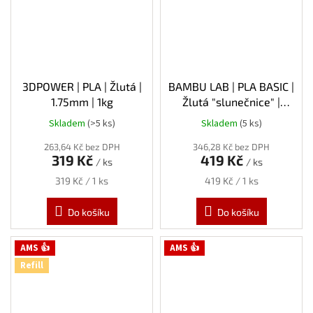
3DPOWER | PLA | Žlutá |
BAMBU LAB | PLA BASIC |
1.75mm | 1kg
Žlutá "slunečnice" |
1.75mm | 1kg | Refill
Skladem
(>5 ks)
Skladem
(5 ks)
263,64 Kč bez DPH
346,28 Kč bez DPH
319 Kč
419 Kč
/ ks
/ ks
Měrná
Měrná
319 Kč / 1 ks
419 Kč / 1 ks
cena:
cena:
Do košíku
Do košíku
AMS 👍
AMS 👍
Refill