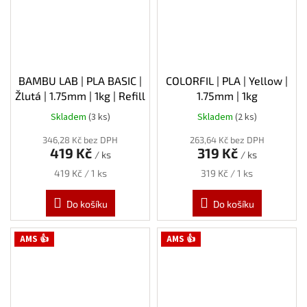
BAMBU LAB | PLA BASIC |
COLORFIL | PLA | Yellow |
Žlutá | 1.75mm | 1kg | Refill
1.75mm | 1kg
Skladem
(3 ks)
Skladem
(2 ks)
346,28 Kč bez DPH
263,64 Kč bez DPH
419 Kč
319 Kč
/ ks
/ ks
Měrná
Měrná
419 Kč / 1 ks
319 Kč / 1 ks
cena:
cena:
Do košíku
Do košíku
AMS 👍
AMS 👍