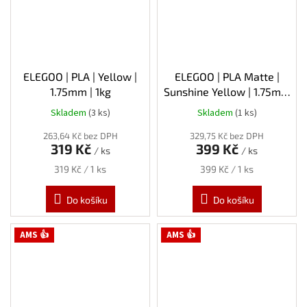
ELEGOO | PLA | Yellow |
ELEGOO | PLA Matte |
1.75mm | 1kg
Sunshine Yellow | 1.75mm
| 1kg
Skladem
(3 ks)
Skladem
(1 ks)
Průměrné
hodnocení
263,64 Kč bez DPH
329,75 Kč bez DPH
produktu
319 Kč
399 Kč
/ ks
/ ks
je
5,0
Měrná
Měrná
319 Kč / 1 ks
399 Kč / 1 ks
z
cena:
cena:
5
Do košíku
Do košíku
hvězdiček.
AMS 👍
AMS 👍