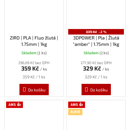
339 Kč
–2 %
ZIRO | PLA | Fluo žlutá |
3DPOWER | Pla | Žlutá
1.75mm | 1kg
"amber" | 1.75mm | 1kg
Skladem
(1 ks)
Skladem
(2 ks)
296,69 Kč bez DPH
271,90 Kč bez DPH
359 Kč
329 Kč
/ ks
/ ks
Měrná
Měrná
359 Kč / 1 ks
329 Kč / 1 ks
cena:
cena:
Do košíku
Do košíku
AMS 👍
AMS 👍
Refill