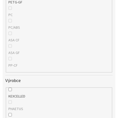
PETG-GF
PC
PC/ABS
ASA CF
ASA GF
PP-CF
Výrobce
KEXCELLED
PHAETUS