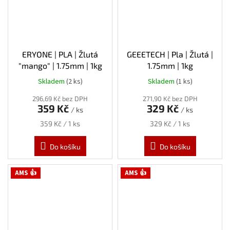
ERYONE | PLA | Žlutá
GEEETECH | Pla | Žlutá |
"mango" | 1.75mm | 1kg
1.75mm | 1kg
Skladem
(2 ks)
Skladem
(1 ks)
296,69 Kč bez DPH
271,90 Kč bez DPH
359 Kč
329 Kč
/ ks
/ ks
Měrná
Měrná
359 Kč / 1 ks
329 Kč / 1 ks
cena:
cena:
Do košíku
Do košíku
AMS 👍
AMS 👍