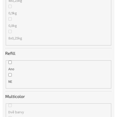
4x0,25kg
0,9kg
0,8kg
8x0,25kg
Refill
Ano
NE
Multicolor
Dvě barvy