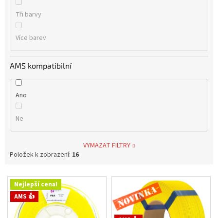
Tři barvy
Více barev
AMS kompatibilní
Ano
Ne
VYMAZAT FILTRY
Položek k zobrazení:
16
V
Novinka
Nejlepší cena!
ý
AMS 👍
p
i