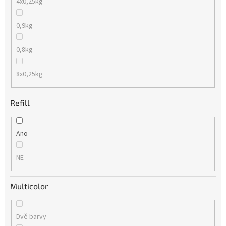
4x0,25kg
0,9kg
0,8kg
8x0,25kg
Refill
Ano
NE
Multicolor
Dvě barvy