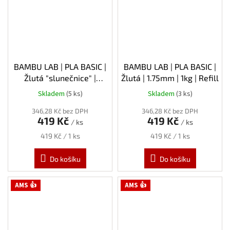
BAMBU LAB | PLA BASIC |
BAMBU LAB | PLA BASIC |
Žlutá "slunečnice" |
Žlutá | 1.75mm | 1kg | Refill
1.75mm | 1kg | Refill
Skladem
(5 ks)
Skladem
(3 ks)
346,28 Kč bez DPH
346,28 Kč bez DPH
419 Kč
419 Kč
/ ks
/ ks
Měrná
Měrná
419 Kč / 1 ks
419 Kč / 1 ks
cena:
cena:
Do košíku
Do košíku
AMS 👍
AMS 👍