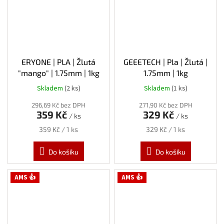
ERYONE | PLA | Žlutá
GEEETECH | Pla | Žlutá |
"mango" | 1.75mm | 1kg
1.75mm | 1kg
Skladem
(2 ks)
Skladem
(1 ks)
296,69 Kč bez DPH
271,90 Kč bez DPH
359 Kč
329 Kč
/ ks
/ ks
Měrná
Měrná
359 Kč / 1 ks
329 Kč / 1 ks
cena:
cena:
Do košíku
Do košíku
AMS 👍
AMS 👍