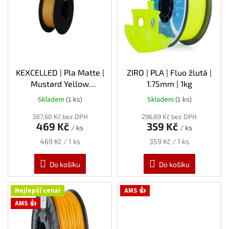
s
p
r
o
d
u
k
KEXCELLED | Pla Matte |
ZIRO | PLA | Fluo žlutá |
t
Mustard Yellow
1.75mm | 1kg
ů
(hořčicová) | 1.75mm | 1kg
Skladem
(1 ks)
Skladem
(1 ks)
387,60 Kč bez DPH
296,69 Kč bez DPH
469 Kč
359 Kč
/ ks
/ ks
Měrná
Měrná
469 Kč / 1 ks
359 Kč / 1 ks
cena:
cena:
Do košíku
Do košíku
Nejlepší cena!
AMS 👍
AMS 👍