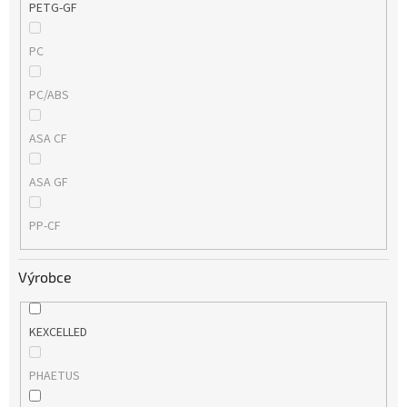
PETG-GF
PC
PC/ABS
ASA CF
ASA GF
PP-CF
Výrobce
KEXCELLED
PHAETUS