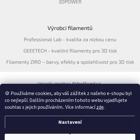
3DPOWER
Výrobci filamentů
Professional Lab - kvalita za nízkou cenu
GEEETECH - kvalitní filamenty pro 3D tisk
Filamenty ZIRO – barvy, efekty a spolehlivost pro 3D tisk
Upravila agentura 404notfound.cz
Katalog filamentů ERYONE pro ČR
🍪 Používáme cookies, aby váš zážitek z našeho e-shopu byl
co nejlepší. Dalším procházením tohoto webu vyjadřujete
souhlas s jejich používáním.. Více informací
zde
.
Vytvořil Shoptet
&
Nastavení
Copyright 2026
3Dfil.cz
. Všechna práva vyhrazena.
Upravit nastavení