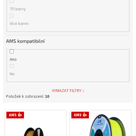
Tři barvy
Více barev
AMS kompatibilní
Ano
Ne
VYMAZAT FILTRY
Položek k zobrazení:
10
V
AMS 👍
AMS 👍
ý
p
i