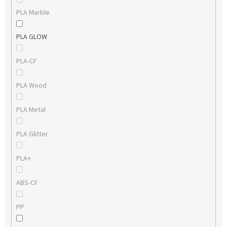
PLA Marble
PLA GLOW
PLA-CF
PLA Wood
PLA Metal
PLA Glitter
PLA+
ABS-CF
PP