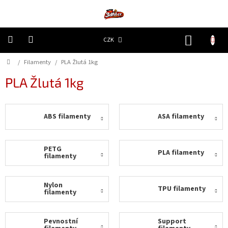
Přejít
na
obsah
NÁKUP
CZK
KOŠÍK
Domů
/
Filamenty
/
PLA Žlutá 1kg
3D
Tiskárny
PLA Žlutá 1kg
Filamenty
ABS filamenty
ASA filamenty
Resiny
Doplňky
PETG
PLA filamenty
a
filamenty
náhradní
díly
Nylon
TPU filamenty
filamenty
Nejlepší
ceny
Pevnostní
Support
🔥