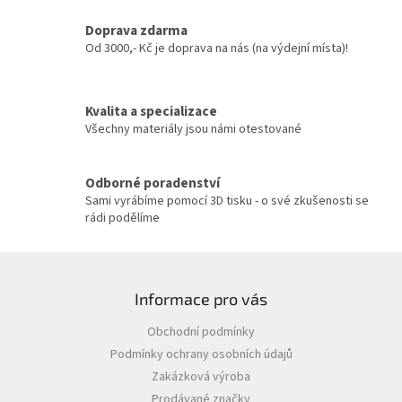
a
c
Doprava zdarma
í
Od 3000,- Kč je doprava na nás (na výdejní místa)!
p
r
v
Kvalita a specializace
k
y
Všechny materiály jsou námi otestované
v
ý
p
Odborné poradenství
i
Sami vyrábíme pomocí 3D tisku - o své zkušenosti se
s
rádi podělíme
u
Z
á
Informace pro vás
p
a
Obchodní podmínky
t
Podmínky ochrany osobních údajů
í
Zakázková výroba
Prodávané značky