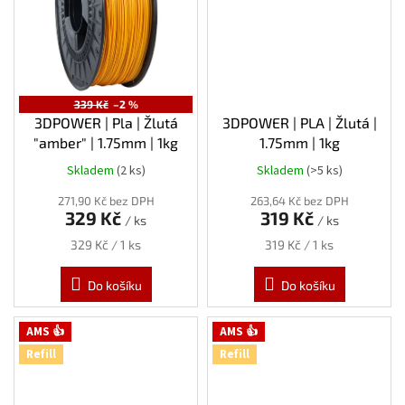
339 Kč
–2 %
3DPOWER | Pla | Žlutá
3DPOWER | PLA | Žlutá |
"amber" | 1.75mm | 1kg
1.75mm | 1kg
Skladem
(2 ks)
Skladem
(>5 ks)
271,90 Kč bez DPH
263,64 Kč bez DPH
329 Kč
319 Kč
/ ks
/ ks
Měrná
Měrná
329 Kč / 1 ks
319 Kč / 1 ks
cena:
cena:
Do košíku
Do košíku
AMS 👍
AMS 👍
Refill
Refill