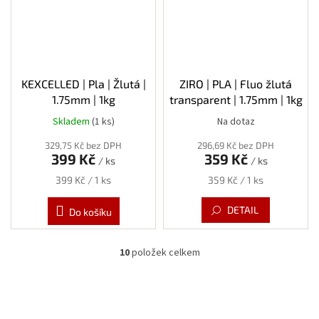
KEXCELLED | Pla | Žlutá |
ZIRO | PLA | Fluo žlutá
1.75mm | 1kg
transparent | 1.75mm | 1kg
Skladem
(1 ks)
Na dotaz
329,75 Kč bez DPH
296,69 Kč bez DPH
399 Kč
359 Kč
/ ks
/ ks
Měrná
Měrná
399 Kč / 1 ks
359 Kč / 1 ks
cena:
cena:
DETAIL
Do košíku
10
položek celkem
O
v
l
á
d