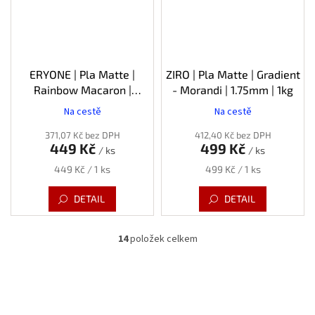
ERYONE | Pla Matte |
ZIRO | Pla Matte | Gradient
Rainbow Macaron |
- Morandi | 1.75mm | 1kg
1.75mm | 1kg
Na cestě
Na cestě
371,07 Kč bez DPH
412,40 Kč bez DPH
449 Kč
499 Kč
/ ks
/ ks
Měrná
Měrná
449 Kč / 1 ks
499 Kč / 1 ks
cena:
cena:
DETAIL
DETAIL
14
položek celkem
O
v
l
á
d
a