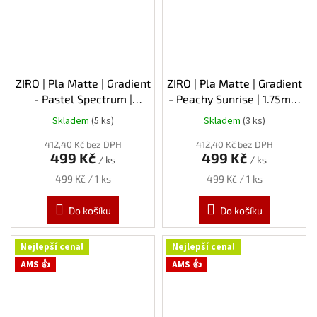
ZIRO | Pla Matte | Gradient
ZIRO | Pla Matte | Gradient
- Pastel Spectrum |
- Peachy Sunrise | 1.75mm
1.75mm | 1kg
| 1kg
Skladem
(5 ks)
Skladem
(3 ks)
412,40 Kč bez DPH
412,40 Kč bez DPH
499 Kč
499 Kč
/ ks
/ ks
Měrná
Měrná
499 Kč / 1 ks
499 Kč / 1 ks
cena:
cena:
Do košíku
Do košíku
Nejlepší cena!
Nejlepší cena!
AMS 👍
AMS 👍