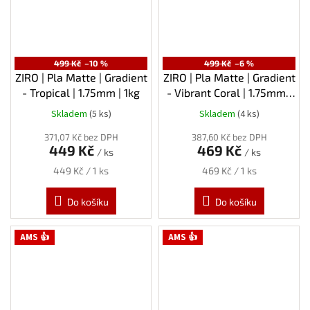
499 Kč
–10 %
499 Kč
–6 %
ZIRO | Pla Matte | Gradient
ZIRO | Pla Matte | Gradient
- Tropical | 1.75mm | 1kg
- Vibrant Coral | 1.75mm |
1kg
Skladem
(5 ks)
Skladem
(4 ks)
371,07 Kč bez DPH
387,60 Kč bez DPH
449 Kč
469 Kč
/ ks
/ ks
Měrná
Měrná
449 Kč / 1 ks
469 Kč / 1 ks
cena:
cena:
Do košíku
Do košíku
AMS 👍
AMS 👍