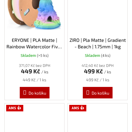
ERYONE | PLA Matte |
ZIRO | Pla Matte | Gradient
Rainbow Watercolor Five |
- Beach | 1.75mm | 1kg
1.75mm | 1kg
Skladem
(>5 ks)
Skladem
(4 ks)
371,07 Kč bez DPH
412,40 Kč bez DPH
449 Kč
499 Kč
/ ks
/ ks
Měrná
Měrná
449 Kč / 1 ks
499 Kč / 1 ks
cena:
cena:
Do košíku
Do košíku
AMS 👍
AMS 👍