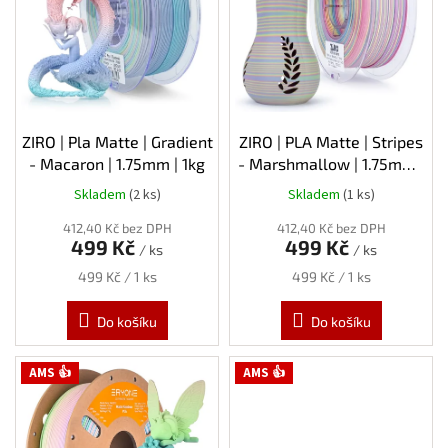
s
p
r
o
d
u
k
ZIRO | Pla Matte | Gradient
ZIRO | PLA Matte | Stripes
t
- Macaron | 1.75mm | 1kg
- Marshmallow | 1.75mm |
ů
1kg
Skladem
(2 ks)
Skladem
(1 ks)
412,40 Kč bez DPH
412,40 Kč bez DPH
499 Kč
499 Kč
/ ks
/ ks
Měrná
Měrná
499 Kč / 1 ks
499 Kč / 1 ks
cena:
cena:
Do košíku
Do košíku
AMS 👍
AMS 👍