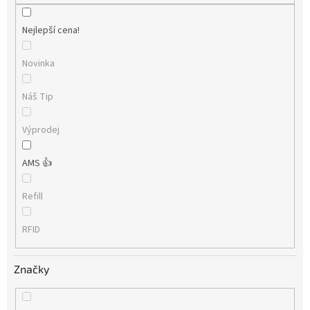
Nejlepší cena!
Novinka
Náš Tip
Výprodej
AMS 👍
Refill
RFID
Značky