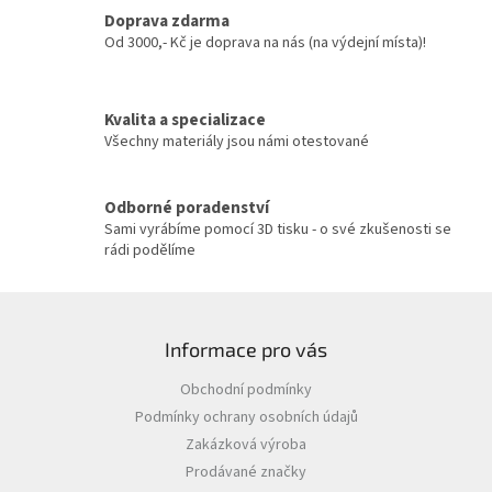
c
Doprava zdarma
í
Od 3000,- Kč je doprava na nás (na výdejní místa)!
p
r
v
Kvalita a specializace
k
y
Všechny materiály jsou námi otestované
v
ý
p
Odborné poradenství
i
Sami vyrábíme pomocí 3D tisku - o své zkušenosti se
s
rádi podělíme
u
Z
á
Informace pro vás
p
a
Obchodní podmínky
t
Podmínky ochrany osobních údajů
í
Zakázková výroba
Prodávané značky