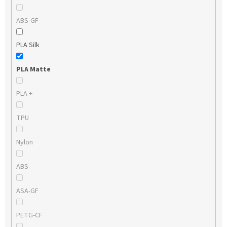
ABS-GF
PLA Silk
PLA Matte
PLA +
TPU
Nylon
ABS
ASA-GF
PETG-CF