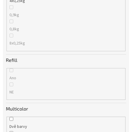
4x0,25kg
0,9kg
0,8kg
8x0,25kg
Refill
Ano
NE
Multicolor
Dvě barvy