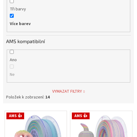
Tři barvy
Více barev
AMS kompatibilní
Ano
Ne
VYMAZAT FILTRY
Položek k zobrazení:
14
V
AMS 👍
AMS 👍
ý
p
i