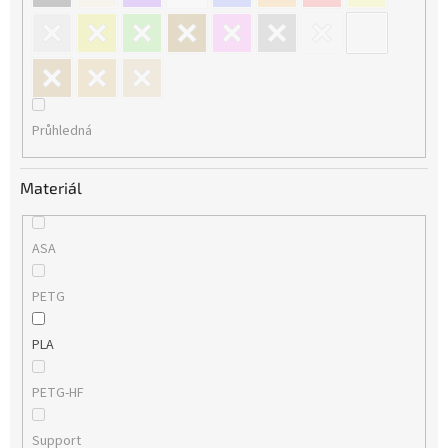
Průhledná
Materiál
ASA
PETG
PLA
PETG-HF
Support