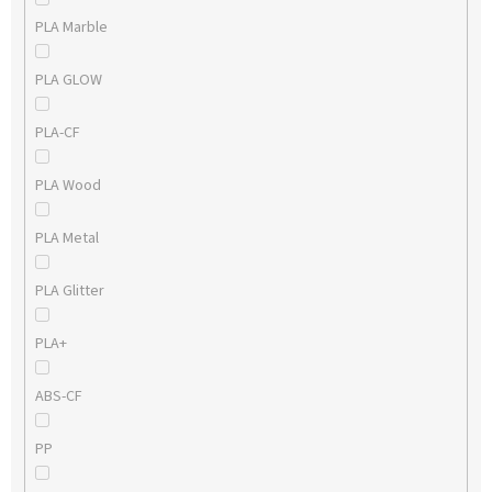
PLA Marble
PLA GLOW
PLA-CF
PLA Wood
PLA Metal
PLA Glitter
PLA+
ABS-CF
PP