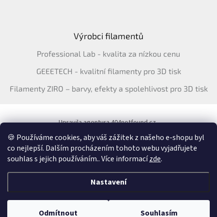
Výrobci filamentů
Professional Lab - kvalita za nízkou cenu
GEEETECH - kvalitní filamenty pro 3D tisk
Filamenty ZIRO – barvy, efekty a spolehlivost pro 3D tisk
Upravila agentura 404notfound.cz
Katalog filamentů ERYONE pro ČR
🍪 Používáme cookies, aby váš zážitek z našeho e-shopu byl
co nejlepší. Dalším procházením tohoto webu vyjadřujete
souhlas s jejich používáním.. Více informací
zde
.
Vytvořil Shoptet
&
Nastavení
Copyright 2026
3Dfil.cz
. Všechna práva vyhrazena.
Upravit nastavení
Odmítnout
Souhlasím
cookies