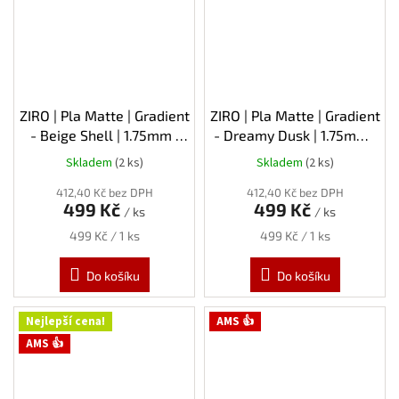
ZIRO | Pla Matte | Gradient
ZIRO | Pla Matte | Gradient
- Beige Shell | 1.75mm |
- Dreamy Dusk | 1.75mm |
1kg
1kg
Skladem
(2 ks)
Skladem
(2 ks)
412,40 Kč bez DPH
412,40 Kč bez DPH
499 Kč
499 Kč
/ ks
/ ks
Měrná
Měrná
499 Kč / 1 ks
499 Kč / 1 ks
cena:
cena:
Do košíku
Do košíku
Nejlepší cena!
AMS 👍
AMS 👍