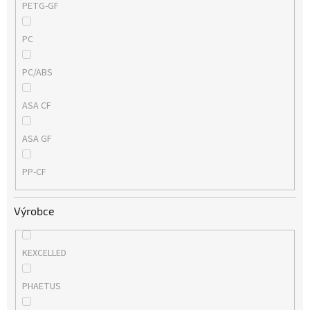
PETG-GF
PC
PC/ABS
ASA CF
ASA GF
PP-CF
Výrobce
KEXCELLED
PHAETUS