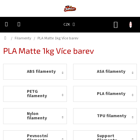
Přejít
na
obsah
NÁKUP
CZK
KOŠÍK
Domů
/
Filamenty
/
PLA Matte 1kg Více barev
3D
Tiskárny
PLA Matte 1kg Více barev
Filamenty
ABS filamenty
ASA filamenty
Resiny
Doplňky
PETG
PLA filamenty
a
filamenty
náhradní
díly
Nylon
TPU filamenty
filamenty
Nejlepší
ceny
Pevnostní
Support
🔥