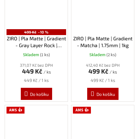
499 Kč
–10 %
ZIRO | Pla Matte | Gradient
ZIRO | Pla Matte | Gradient
- Gray Layer Rock |
- Matcha | 1.75mm | 1kg
1.75mm | 1kg
Skladem
(1 ks)
Skladem
(2 ks)
371,07 Kč bez DPH
412,40 Kč bez DPH
449 Kč
499 Kč
/ ks
/ ks
Měrná
Měrná
449 Kč / 1 ks
499 Kč / 1 ks
cena:
cena:
Do košíku
Do košíku
AMS 👍
AMS 👍