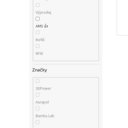
Výprodej
AMS 👍
Refill
RFID
Značky
3DPower
Aurapol
Bambu Lab