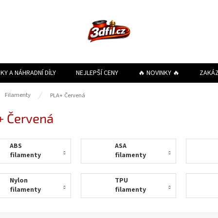
KY A NÁHRADNÍ DÍLY
NEJLEPŠÍ CENY
🔥 NOVINKY 🔥
ZAKÁ
ů
Filamenty
PLA+ Červená
+ Červená
ABS
ASA
filamenty
filamenty
Nylon
TPU
filamenty
filamenty