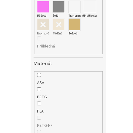
Růžová
Šedá
Transparent
Multicolor
Bronzová
Měděná
Béžová
Průhledná
Materiál
ASA
PETG
PLA
PETG-HF