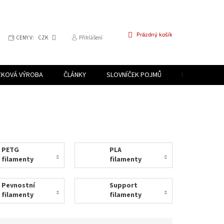
NÁKUPNÍ
Prázdný košík
CENY V:
CZK
Přihlášení
KOŠÍK
ZKOVÁ VÝROBA
ČLÁNKY
SLOVNÍČEK POJMŮ
PROGRAM PR
PETG
PLA
filamenty
filamenty
Pevnostní
Support
filamenty
filamenty