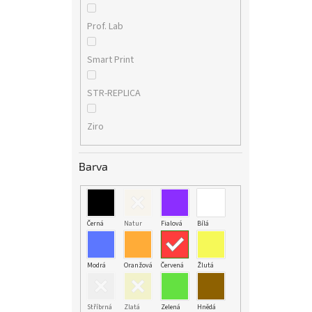
Prof. Lab
Smart Print
STR-REPLICA
Ziro
Barva
Černá
Natur
Fialová
Bílá
Modrá
Oranžová
Červená
Žlutá
Stříbrná
Zlatá
Zelená
Hnědá