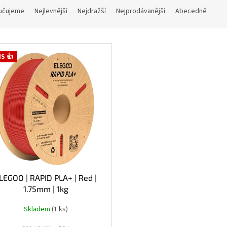
učujeme
Nejlevnější
Nejdražší
Nejprodávanější
Abecedně
S 👍
LEGOO | RAPID PLA+ | Red |
1.75mm | 1kg
Skladem
(1 ks)