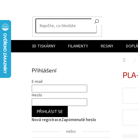
Přejít
na
obsah
3D TISKÁRNY
FILAMENTY
RESINY
DOPLŇ
Dom
P
Přihlášení
PLA
o
s
E-mail
t
r
Heslo
a
n
PŘIHLÁSIT SE
n
Nová registrace
Zapomenuté heslo
í
p
nebo
a
Ř