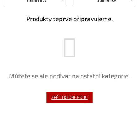
filamenty
filamenty
Novinky
🔥
Zakázková
Produkty teprve připravujeme.
výroba
Články
Slovníček
pojmů
Program
pro
Můžete se ale podívat na ostatní kategorie.
školy
Značky
ZPĚT DO OBCHODU
Měna
(CZK)
Přihlášení