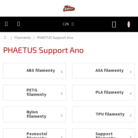
Přejít
na
obsah
NÁKUP
CZK
KOŠÍK
Domů
/
Filamenty
/
PHAETUS Support Ano
3D
Tiskárny
PHAETUS Support Ano
Filamenty
ABS filamenty
ASA filamenty
Resiny
Doplňky
PETG
PLA filamenty
a
filamenty
náhradní
díly
Nylon
TPU filamenty
filamenty
Nejlepší
ceny
Pevnostní
Support
🔥