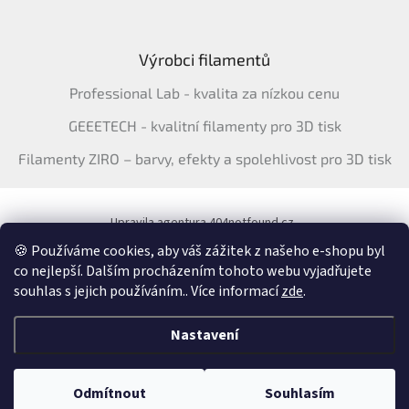
Výrobci filamentů
Professional Lab - kvalita za nízkou cenu
GEEETECH - kvalitní filamenty pro 3D tisk
Filamenty ZIRO – barvy, efekty a spolehlivost pro 3D tisk
Upravila agentura 404notfound.cz
Katalog filamentů ERYONE pro ČR
🍪 Používáme cookies, aby váš zážitek z našeho e-shopu byl
co nejlepší. Dalším procházením tohoto webu vyjadřujete
souhlas s jejich používáním.. Více informací
zde
.
Vytvořil Shoptet
&
Nastavení
Copyright 2026
3Dfil.cz
. Všechna práva vyhrazena.
Upravit nastavení
Odmítnout
Souhlasím
cookies