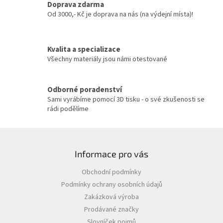
Doprava zdarma
Od 3000,- Kč je doprava na nás (na výdejní místa)!
Kvalita a specializace
Všechny materiály jsou námi otestované
Odborné poradenství
Sami vyrábíme pomocí 3D tisku - o své zkušenosti se
rádi podělíme
Z
á
Informace pro vás
p
a
Obchodní podmínky
t
Podmínky ochrany osobních údajů
í
Zakázková výroba
Prodávané značky
Slovníček pojmů