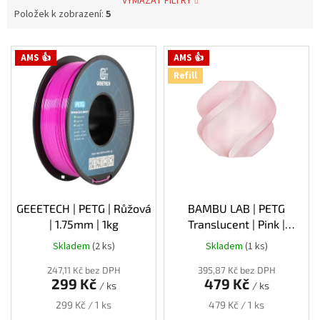
VYMAZAT FILTRY
Položek k zobrazení:
5
V
AMS 👍
AMS 👍
ý
Refill
p
i
s
p
r
o
d
u
k
GEEETECH | PETG | Růžová
BAMBU LAB | PETG
t
| 1.75mm | 1kg
Translucent | Pink |
ů
1.75mm | 1kg | Refill
Skladem
(2 ks)
Skladem
(1 ks)
247,11 Kč bez DPH
395,87 Kč bez DPH
299 Kč
479 Kč
/ ks
/ ks
Měrná
Měrná
299 Kč / 1 ks
479 Kč / 1 ks
cena:
cena: