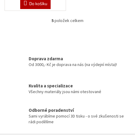
Do košíku
5
položek celkem
O
v
l
á
d
a
c
Doprava zdarma
í
Od 3000,- Kč je doprava na nás (na výdejní místa)!
p
r
v
Kvalita a specializace
k
y
Všechny materiály jsou námi otestované
v
ý
p
Odborné poradenství
i
Sami vyrábíme pomocí 3D tisku - o své zkušenosti se
s
rádi podělíme
u