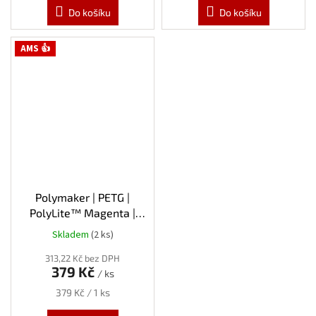
Do košíku
Do košíku
AMS 👍
Polymaker | PETG |
PolyLite™ Magenta |
1.75mm | 1kg
Skladem
(2 ks)
313,22 Kč bez DPH
379 Kč
/ ks
Měrná
379 Kč / 1 ks
cena: