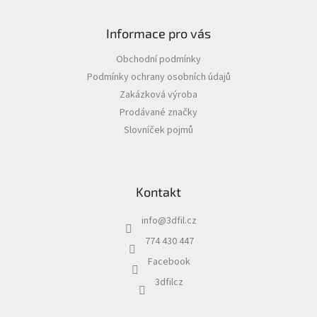
Z
á
Informace pro vás
p
a
Obchodní podmínky
t
Podmínky ochrany osobních údajů
í
Zakázková výroba
Prodávané značky
Slovníček pojmů
Kontakt
info
@
3dfil.cz
774 430 447
Facebook
3dfilcz