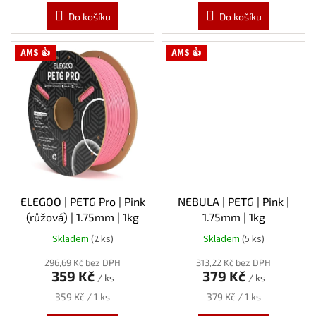
Do košíku
Do košíku
AMS 👍
AMS 👍
ELEGOO | PETG Pro | Pink
NEBULA | PETG | Pink |
(růžová) | 1.75mm | 1kg
1.75mm | 1kg
Skladem
(2 ks)
Skladem
(5 ks)
296,69 Kč bez DPH
313,22 Kč bez DPH
359 Kč
379 Kč
/ ks
/ ks
Měrná
Měrná
359 Kč / 1 ks
379 Kč / 1 ks
cena:
cena: