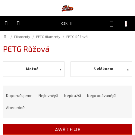
Přejít
na
obsah
NÁKUP
CZK
KOŠÍK
Domů
/
Filamenty
/
PETG filamenty
/
PETG Růžová
3D
Tiskárny
PETG Růžová
Filamenty
Matné
S vláknem
Resiny
Doplňky
Ř
a
a
náhradní
Doporučujeme
Nejlevnější
Nejdražší
Nejprodávanější
díly
z
e
Abecedně
n
Nejlepší
ceny
í
p
ZAVŘÍT FILTR
🔥
r