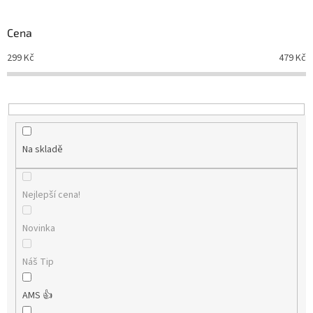
Novinky
🔥
o
d
Cena
Zakázková
u
výroba
299
Kč
479
Kč
k
t
Články
ů
Slovníček
pojmů
Na skladě
Program
pro
školy
Nejlepší cena!
Značky
Novinka
Měna
(CZK)
Náš Tip
Přihlášení
AMS 👍