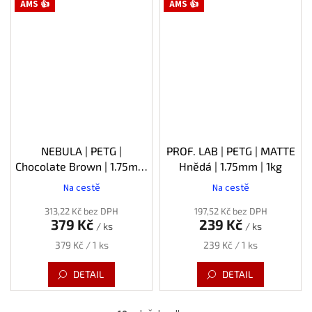
AMS 👍
AMS 👍
NEBULA | PETG |
PROF. LAB | PETG | MATTE
Chocolate Brown | 1.75mm
Hnědá | 1.75mm | 1kg
| 1kg
Na cestě
Na cestě
313,22 Kč bez DPH
197,52 Kč bez DPH
379 Kč
239 Kč
/ ks
/ ks
Měrná
Měrná
379 Kč / 1 ks
239 Kč / 1 ks
cena:
cena:
DETAIL
DETAIL