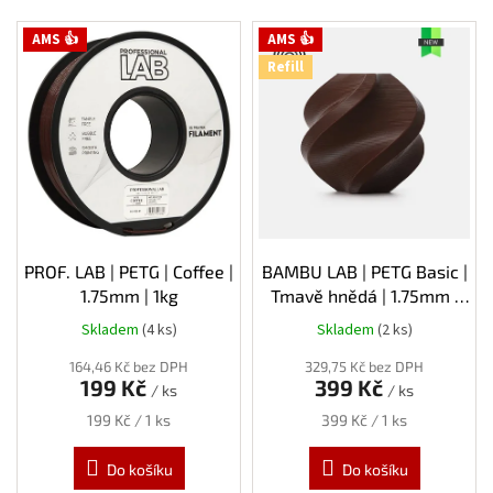
V
AMS 👍
AMS 👍
ý
Refill
p
i
s
p
r
o
d
u
k
PROF. LAB | PETG | Coffee |
BAMBU LAB | PETG Basic |
t
1.75mm | 1kg
Tmavě hnědá | 1.75mm |
ů
1kg | Refill
Skladem
(4 ks)
Skladem
(2 ks)
164,46 Kč bez DPH
329,75 Kč bez DPH
199 Kč
399 Kč
/ ks
/ ks
Měrná
Měrná
199 Kč / 1 ks
399 Kč / 1 ks
cena:
cena:
Do košíku
Do košíku