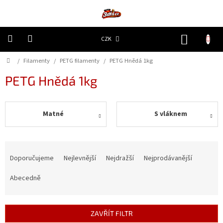
Přejít
na
obsah
NÁKUP
CZK
KOŠÍK
Domů
/
Filamenty
/
PETG filamenty
/
PETG Hnědá 1kg
3D
Tiskárny
PETG Hnědá 1kg
Filamenty
Matné
S vláknem
Resiny
Doplňky
Ř
a
a
náhradní
Doporučujeme
Nejlevnější
Nejdražší
Nejprodávanější
díly
z
e
Abecedně
n
Nejlepší
ceny
í
p
ZAVŘÍT FILTR
🔥
r