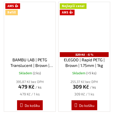
AMS 👍
Nejlepší cena!
Refill
AMS 👍
329 Kč
–6 %
BAMBU LAB | PETG
ELEGOO | Rapid PETG |
Translucent | Brown |
Brown | 1.75mm | 1kg
1.75mm | 1kg | Refill
Skladem
(2 ks)
Skladem
(>5 ks)
395,87 Kč bez DPH
255,37 Kč bez DPH
479 Kč
309 Kč
/ ks
/ ks
Měrná
Měrná
479 Kč / 1 ks
309 Kč / 1 ks
cena:
cena:
Do košíku
Do košíku