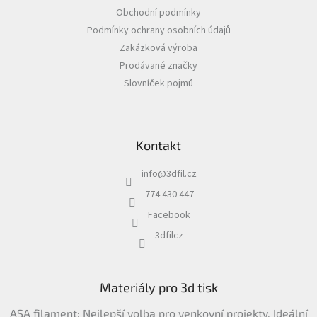
a
Obchodní podmínky
t
Podmínky ochrany osobních údajů
í
Zakázková výroba
Prodávané značky
Slovníček pojmů
Kontakt
info
@
3dfil.cz
774 430 447
Facebook
3dfilcz
Materiály pro 3d tisk
ASA filament: Nejlepší volba pro venkovní projekty. Ideální