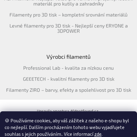
materiál pro kutily a zahradníky
Filamenty pro 3D tisk – kompletní srovnání materiálů
Levné filamenty pro 3D tisk - Nejlepší ceny ERYONE a
3DPOWER
Výrobci filamentů
Professional Lab - kvalita za nízkou cenu
GEEETECH - kvalitní filamenty pro 3D tisk
Filamenty ZIRO – barvy, efekty a spolehlivost pro 3D tisk
Upravila agentura 404notfound.cz
Katalog filamentů ERYONE pro ČR
🍪 Používáme cookies, aby váš zážitek z našeho e-shopu byl
co nejlepší. Dalším procházením tohoto webu vyjadřujete
souhlas s jejich používáním.. Více informací
zde
.