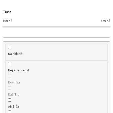
Novinky
🔥
o
d
Cena
Zakázková
u
výroba
199
Kč
479
Kč
k
t
Články
ů
Slovníček
pojmů
Na skladě
Program
pro
školy
Nejlepší cena!
Značky
Novinka
Měna
(CZK)
Náš Tip
Přihlášení
AMS 👍