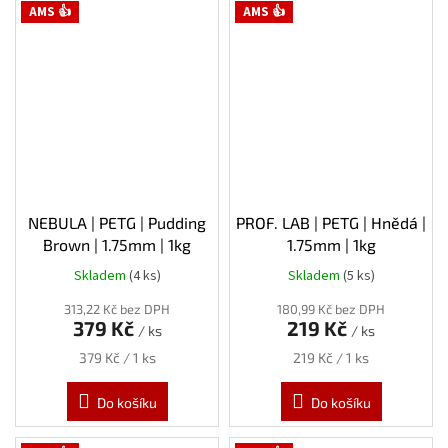
AMS 👍
AMS 👍
NEBULA | PETG | Pudding
PROF. LAB | PETG | Hnědá |
Brown | 1.75mm | 1kg
1.75mm | 1kg
Skladem
(4 ks)
Skladem
(5 ks)
313,22 Kč bez DPH
180,99 Kč bez DPH
379 Kč
219 Kč
/ ks
/ ks
Měrná
Měrná
379 Kč / 1 ks
219 Kč / 1 ks
cena:
cena:
Do košíku
Do košíku