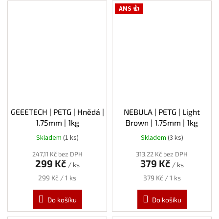
AMS 👍
GEEETECH | PETG | Hnědá |
NEBULA | PETG | Light
1.75mm | 1kg
Brown | 1.75mm | 1kg
Skladem
(1 ks)
Skladem
(3 ks)
247,11 Kč bez DPH
313,22 Kč bez DPH
299 Kč
379 Kč
/ ks
/ ks
Měrná
Měrná
299 Kč / 1 ks
379 Kč / 1 ks
cena:
cena:
Do košíku
Do košíku