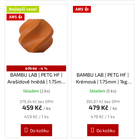
Nejlepší cena!
AMS 👍
AMS 👍
479 Kč
–4 %
BAMBU LAB | PETG HF |
BAMBU LAB | PETG HF |
Arašídově hnědá | 1.75mm
Krémová | 1.75mm | 1kg |
| 1kg
Spool
Skladem
(2 ks)
Skladem
(5 ks)
379,34 Kč bez DPH
395,87 Kč bez DPH
459 Kč
479 Kč
/ ks
/ ks
Měrná
Měrná
459 Kč / 1 ks
479 Kč / 1 ks
cena:
cena:
Do košíku
Do košíku