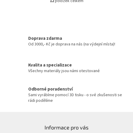
12
položek celkem
O
v
l
á
d
a
c
Doprava zdarma
í
Od 3000,- Kč je doprava na nás (na výdejní místa)!
p
r
v
Kvalita a specializace
k
y
Všechny materiály jsou námi otestované
v
ý
p
Odborné poradenství
i
Sami vyrábíme pomocí 3D tisku - o své zkušenosti se
s
rádi podělíme
u
Z
á
Informace pro vás
p