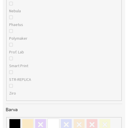
Nebula
Phaetus
Polymaker
Prof. Lab
Smart Print
STR-REPLICA
Ziro
Barva