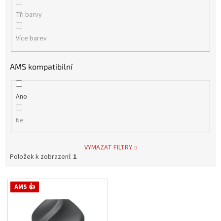
Tři barvy
Více barev
AMS kompatibilní
Ano
Ne
VYMAZAT FILTRY
Položek k zobrazení:
1
V
AMS 👍
ý
p
i