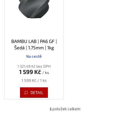
s
p
r
o
d
u
k
BAMBU LAB | PA6 GF |
t
Šedá | 1.75mm | 1kg
ů
Na cestě
1 321,49 Kč bez DPH
1 599 Kč
/ ks
Měrná
1 599 Kč / 1 ks
cena:
DETAIL
1
položek celkem
O
v
l
á