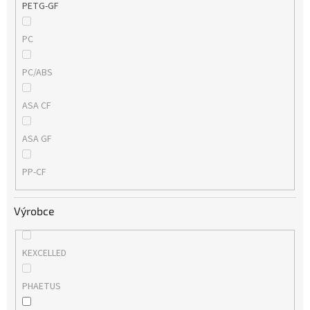
PETG-GF
PC
PC/ABS
ASA CF
ASA GF
PP-CF
Výrobce
KEXCELLED
PHAETUS