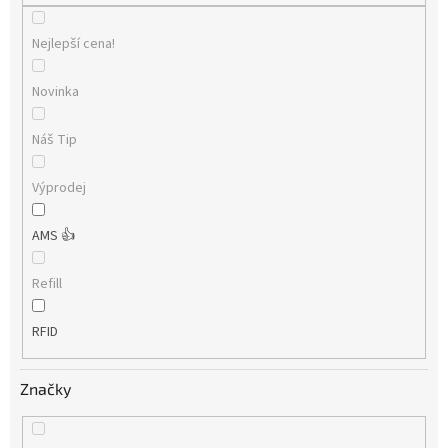
Nejlepší cena!
Novinka
Náš Tip
Výprodej
AMS 👍
Refill
RFID
Značky