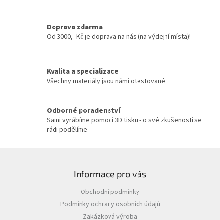
d
a
c
Doprava zdarma
í
Od 3000,- Kč je doprava na nás (na výdejní místa)!
p
r
v
Kvalita a specializace
k
y
Všechny materiály jsou námi otestované
v
ý
p
Odborné poradenství
i
Sami vyrábíme pomocí 3D tisku - o své zkušenosti se
s
rádi podělíme
u
Z
á
Informace pro vás
p
a
Obchodní podmínky
t
Podmínky ochrany osobních údajů
í
Zakázková výroba