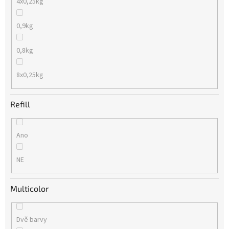
4x0,25kg
0,9kg
0,8kg
8x0,25kg
Refill
Ano
NE
Multicolor
Dvě barvy