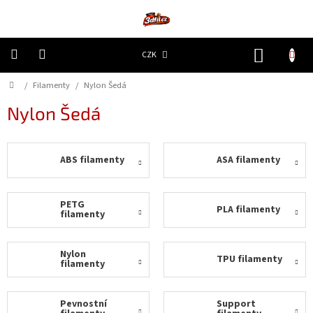
Přejít
na
obsah
NÁKUP
CZK
KOŠÍK
Domů
/
Filamenty
/
Nylon Šedá
3D
Tiskárny
Nylon Šedá
Filamenty
ABS filamenty
ASA filamenty
Resiny
Doplňky
PETG
PLA filamenty
a
filamenty
náhradní
díly
Nylon
TPU filamenty
filamenty
Nejlepší
ceny
Pevnostní
Support
🔥