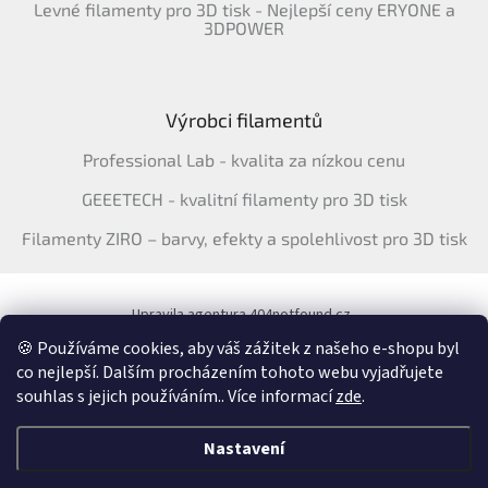
Levné filamenty pro 3D tisk - Nejlepší ceny ERYONE a
3DPOWER
Výrobci filamentů
Professional Lab - kvalita za nízkou cenu
GEEETECH - kvalitní filamenty pro 3D tisk
Filamenty ZIRO – barvy, efekty a spolehlivost pro 3D tisk
Upravila agentura 404notfound.cz
Katalog filamentů ERYONE pro ČR
🍪 Používáme cookies, aby váš zážitek z našeho e-shopu byl
co nejlepší. Dalším procházením tohoto webu vyjadřujete
souhlas s jejich používáním.. Více informací
zde
.
Vytvořil Shoptet
&
Nastavení