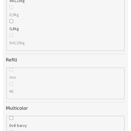
4x0,25kg
0,9kg
0,8kg
8x0,25kg
Refill
Ano
NE
Multicolor
Dvě barvy