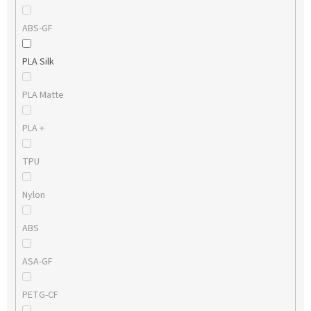
ABS-GF
PLA Silk
PLA Matte
PLA +
TPU
Nylon
ABS
ASA-GF
PETG-CF