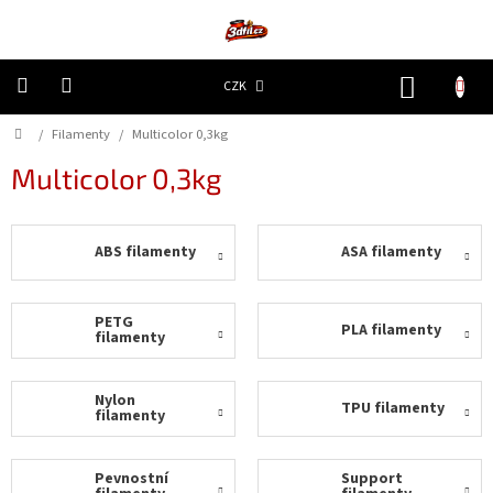
Přejít
na
obsah
NÁKUP
CZK
KOŠÍK
Domů
/
Filamenty
/
Multicolor 0,3kg
3D
Tiskárny
Multicolor 0,3kg
Filamenty
ABS filamenty
ASA filamenty
Resiny
Doplňky
PETG
PLA filamenty
a
filamenty
náhradní
díly
Nylon
TPU filamenty
filamenty
Nejlepší
ceny
Pevnostní
Support
🔥