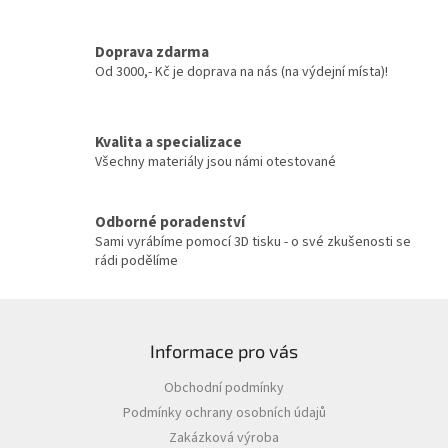
d
a
c
Doprava zdarma
í
Od 3000,- Kč je doprava na nás (na výdejní místa)!
p
r
v
Kvalita a specializace
k
y
Všechny materiály jsou námi otestované
v
ý
p
Odborné poradenství
i
Sami vyrábíme pomocí 3D tisku - o své zkušenosti se
s
rádi podělíme
u
Z
á
Informace pro vás
p
a
Obchodní podmínky
t
Podmínky ochrany osobních údajů
í
Zakázková výroba