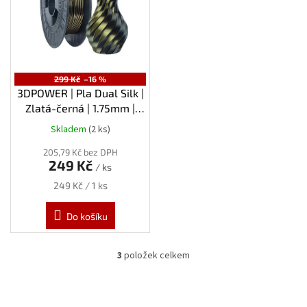
299 Kč
–16 %
3DPOWER | Pla Dual Silk |
Zlatá-černá | 1.75mm |
0,3kg
Skladem
(2 ks)
205,79 Kč bez DPH
249 Kč
/ ks
Měrná
249 Kč / 1 ks
cena:
Do košíku
3
položek celkem
O
v
l
á