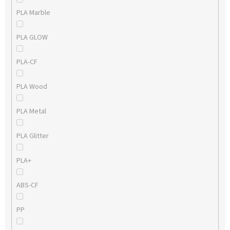
PLA Marble
PLA GLOW
PLA-CF
PLA Wood
PLA Metal
PLA Glitter
PLA+
ABS-CF
PP