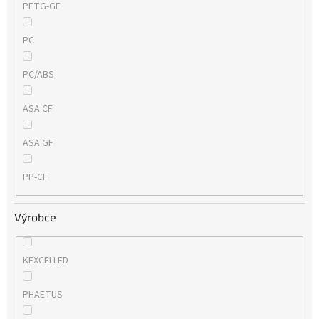
PETG-GF
PC
PC/ABS
ASA CF
ASA GF
PP-CF
Výrobce
KEXCELLED
PHAETUS