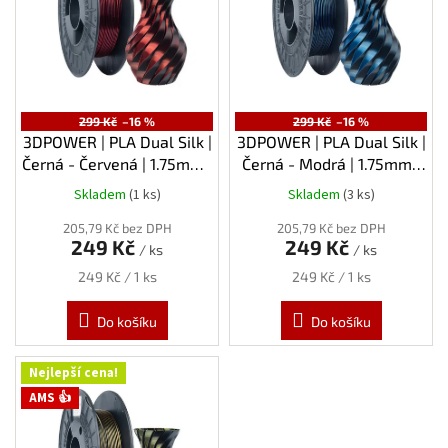
s
p
r
o
d
u
299 Kč
–16 %
299 Kč
–16 %
k
3DPOWER | PLA Dual Silk |
3DPOWER | PLA Dual Silk |
t
Černá - Červená | 1.75mm |
Černá - Modrá | 1.75mm |
ů
0,3kg
0,3kg
Skladem
(1 ks)
Skladem
(3 ks)
205,79 Kč bez DPH
205,79 Kč bez DPH
249 Kč
249 Kč
/ ks
/ ks
Měrná
Měrná
249 Kč / 1 ks
249 Kč / 1 ks
cena:
cena:
Do košíku
Do košíku
Nejlepší cena!
AMS 👍