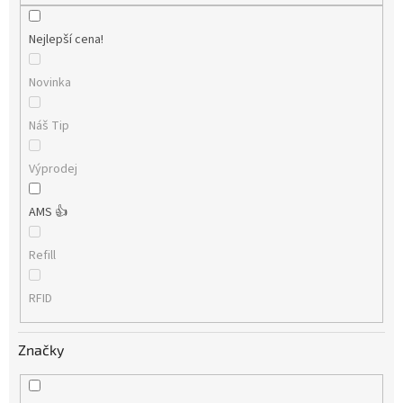
Nejlepší cena!
Novinka
Náš Tip
Výprodej
AMS 👍
Refill
RFID
Značky