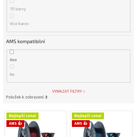
Tři barvy
Více barev
AMS kompatibilní
Ano
Ne
VYMAZAT FILTRY
Položek k zobrazení:
3
V
Nejlepší cena!
Nejlepší cena!
ý
AMS 👍
AMS 👍
p
i