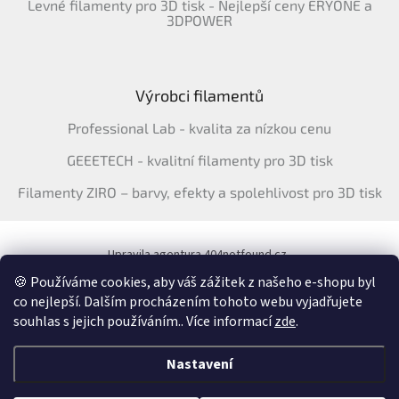
Levné filamenty pro 3D tisk - Nejlepší ceny ERYONE a
3DPOWER
Výrobci filamentů
Professional Lab - kvalita za nízkou cenu
GEEETECH - kvalitní filamenty pro 3D tisk
Filamenty ZIRO – barvy, efekty a spolehlivost pro 3D tisk
Upravila agentura 404notfound.cz
Katalog filamentů ERYONE pro ČR
🍪 Používáme cookies, aby váš zážitek z našeho e-shopu byl
co nejlepší. Dalším procházením tohoto webu vyjadřujete
souhlas s jejich používáním.. Více informací
zde
.
Vytvořil Shoptet
&
Nastavení