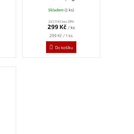
Skladem
(1 ks)
247,11 Kč bez DPH
299 Kč
/ ks
Měrná
299 Kč / 1 ks
cena:
Do košíku