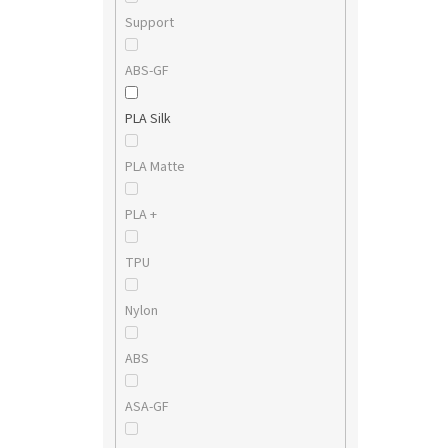
Support
ABS-GF
PLA Silk
PLA Matte
PLA +
TPU
Nylon
ABS
ASA-GF