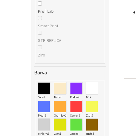
Prof. Lab
3
Smart Print
STR-REPLICA
Ziro
Barva
Černá
Natur
Fialová
Bílá
Modrá
Oranžová
Červená
Žlutá
Stříbrná
Zlatá
Zelená
Hnědá