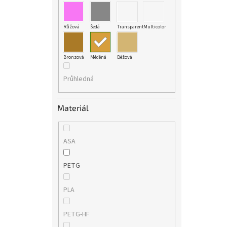
Růžová
Šedá
Transparent
Multicolor
Bronzová
Měděná
Béžová
Průhledná
Materiál
ASA
PETG
PLA
PETG-HF