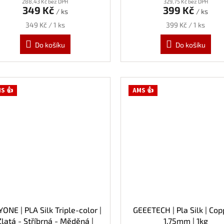
288,43 Kč bez DPH
329,75 Kč bez DPH
349 Kč
399 Kč
/ ks
/ ks
Měrná
Měrná
349 Kč / 1 ks
399 Kč / 1 ks
cena:
cena:
Do košíku
Do košíku
S 👍
AMS 👍
ONE | PLA Silk Triple-color |
GEEETECH | Pla Silk | Cop
Zlatá - Stříbrná - Měděná |
1.75mm | 1kg