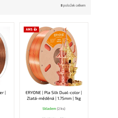
8
položek celkem
AMS 👍
er |
ERYONE | Pla Silk Dual-color |
Zlatá-měděná | 1.75mm | 1kg
Skladem
(2 ks)