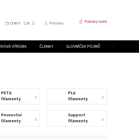
NÁKUPNÍ
Prázdný košík
CENY V:
CZK
Přihlášení
KOŠÍK
ZKOVÁ VÝROBA
ČLÁNKY
SLOVNÍČEK POJMŮ
PROGRAM PR
PETG
PLA
filamenty
filamenty
Pevnostní
Support
filamenty
filamenty