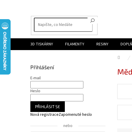
Přejít
na
obsah
3D TISKÁRNY
FILAMENTY
RESINY
DOPLŇ
Dom
P
Přihlášení
Měd
o
s
E-mail
t
r
Heslo
a
n
PŘIHLÁSIT SE
n
Nová registrace
Zapomenuté heslo
í
p
nebo
a
Ř