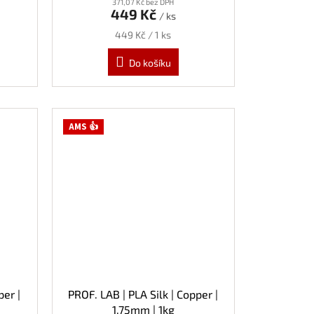
371,07 Kč bez DPH
449 Kč
/ ks
Měrná
449 Kč / 1 ks
cena:
Do košíku
AMS 👍
per |
PROF. LAB | PLA Silk | Copper |
1.75mm | 1kg