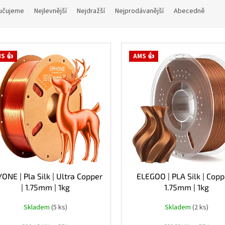
učujeme
Nejlevnější
Nejdražší
Nejprodávanější
Abecedně
S 👍
AMS 👍
ONE | Pla Silk | Ultra Copper
ELEGOO | PLA Silk | Copp
| 1.75mm | 1kg
1.75mm | 1kg
Skladem
(5 ks)
Skladem
(2 ks)