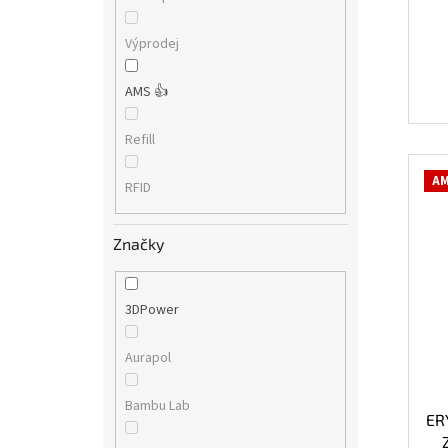
Výprodej
AMS 👍
Refill
AM
RFID
Značky
3DPower
Aurapol
Bambu Lab
ERY