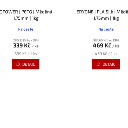
DPOWER | PETG | Měděná |
ERYONE | PLA Silk | Mědě
1.75mm | 1kg
1.75mm | 1kg
Na cestě
Na cestě
280,17 Kč bez DPH
387,60 Kč bez DPH
339 Kč
469 Kč
/ ks
/ ks
Měrná
Měrná
339 Kč / 1 ks
469 Kč / 1 ks
cena:
cena:
DETAIL
DETAIL
O
v
l
á
d
a
c
í