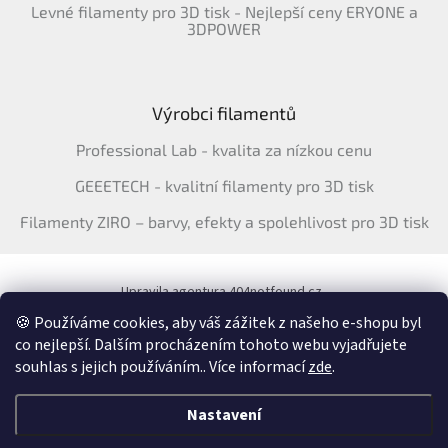
Levné filamenty pro 3D tisk - Nejlepší ceny ERYONE a
3DPOWER
Výrobci filamentů
Professional Lab - kvalita za nízkou cenu
GEEETECH - kvalitní filamenty pro 3D tisk
Filamenty ZIRO – barvy, efekty a spolehlivost pro 3D tisk
Upravila agentura 404notfound.cz
Katalog filamentů ERYONE pro ČR
🍪 Používáme cookies, aby váš zážitek z našeho e-shopu byl
co nejlepší. Dalším procházením tohoto webu vyjadřujete
souhlas s jejich používáním.. Více informací
zde
.
Vytvořil Shoptet
&
Nastavení