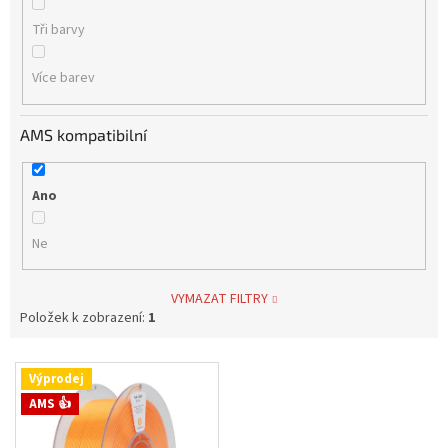
Tři barvy
Více barev
AMS kompatibilní
Ano
Ne
VYMAZAT FILTRY
Položek k zobrazení:
1
V
Výprodej
ý
AMS 👍
p
i