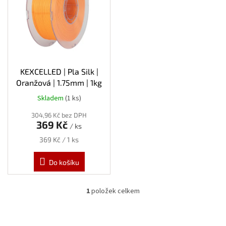
s
p
r
o
d
u
k
KEXCELLED | Pla Silk |
t
Oranžová | 1.75mm | 1kg
ů
Skladem
(1 ks)
304,96 Kč bez DPH
369 Kč
/ ks
Měrná
369 Kč / 1 ks
cena:
Do košíku
1
položek celkem
O
v
l
á