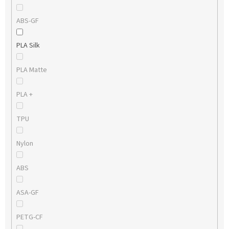
ABS-GF
PLA Silk
PLA Matte
PLA +
TPU
Nylon
ABS
ASA-GF
PETG-CF