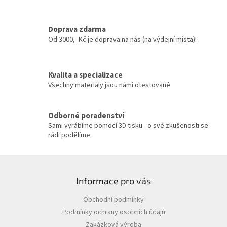
d
a
c
Doprava zdarma
í
Od 3000,- Kč je doprava na nás (na výdejní místa)!
p
r
v
Kvalita a specializace
k
y
Všechny materiály jsou námi otestované
v
ý
p
Odborné poradenství
i
Sami vyrábíme pomocí 3D tisku - o své zkušenosti se
s
rádi podělíme
u
Z
á
Informace pro vás
p
a
Obchodní podmínky
t
Podmínky ochrany osobních údajů
í
Zakázková výroba