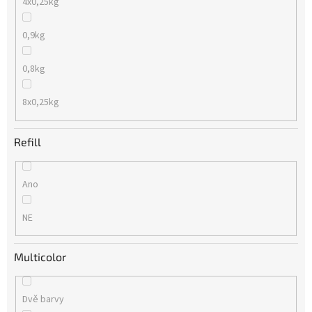
4x0,25kg
0,9kg
0,8kg
8x0,25kg
Refill
Ano
NE
Multicolor
Dvě barvy