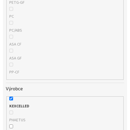
PETG-GF
PC
PC/ABS
ASA CF
ASA GF
PP-CF
Výrobce
KEXCELLED
PHAETUS