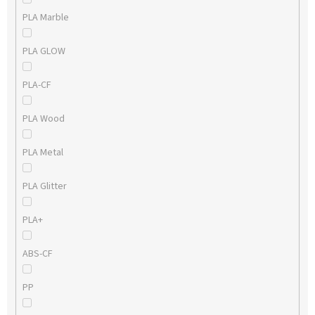
PLA Marble
PLA GLOW
PLA-CF
PLA Wood
PLA Metal
PLA Glitter
PLA+
ABS-CF
PP