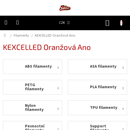
Přejít
na
obsah
NÁKUP
CZK
KOŠÍK
Domů
/
Filamenty
/
KEXCELLED Oranžová Ano
3D
Tiskárny
KEXCELLED Oranžová Ano
Filamenty
ABS filamenty
ASA filamenty
Resiny
Doplňky
PETG
PLA filamenty
a
filamenty
náhradní
díly
Nylon
TPU filamenty
filamenty
Nejlepší
ceny
Pevnostní
Support
🔥