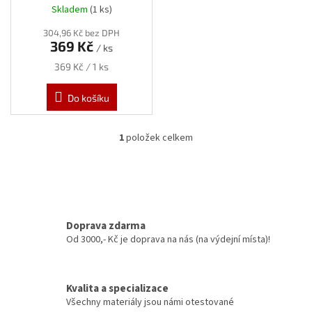
ů
Skladem
(1 ks)
304,96 Kč bez DPH
369 Kč
/ ks
Měrná
369 Kč / 1 ks
cena:
Do košíku
1
položek celkem
O
v
l
á
d
a
c
Doprava zdarma
í
Od 3000,- Kč je doprava na nás (na výdejní místa)!
p
r
v
Kvalita a specializace
k
y
Všechny materiály jsou námi otestované