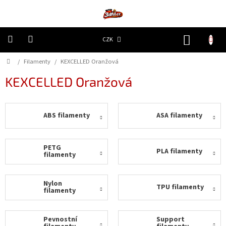
Přejít
na
obsah
NÁKUP
CZK
KOŠÍK
Domů
/
Filamenty
/
KEXCELLED Oranžová
3D
Tiskárny
P
KEXCELLED Oranžová
o
s
Filamenty
t
r
ABS filamenty
ASA filamenty
Resiny
a
n
Doplňky
n
PETG
PLA filamenty
a
filamenty
náhradní
í
díly
p
a
Nylon
TPU filamenty
filamenty
n
Nejlepší
ceny
e
l
Pevnostní
Support
🔥