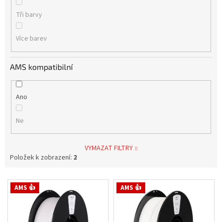
Tři barvy
Více barev
AMS kompatibilní
Ano
Ne
VYMAZAT FILTRY
Položek k zobrazení:
2
V
AMS 👍
AMS 👍
ý
p
i