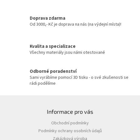
d
a
c
Doprava zdarma
í
Od 3000,- Kč je doprava na nás (na výdejní místa)!
p
r
v
Kvalita a specializace
k
y
Všechny materiály jsou námi otestované
v
ý
p
Odborné poradenství
i
Sami vyrábíme pomocí 3D tisku - o své zkušenosti se
s
rádi podělíme
u
Z
á
Informace pro vás
p
a
Obchodní podmínky
t
Podmínky ochrany osobních údajů
í
Zakázková výroba