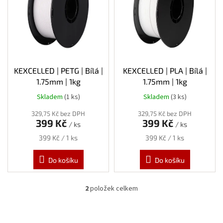
s
p
r
o
d
u
k
KEXCELLED | PETG | Bílá |
KEXCELLED | PLA | Bílá |
t
1.75mm | 1kg
1.75mm | 1kg
ů
Skladem
(1 ks)
Skladem
(3 ks)
329,75 Kč bez DPH
329,75 Kč bez DPH
399 Kč
399 Kč
/ ks
/ ks
Měrná
Měrná
399 Kč / 1 ks
399 Kč / 1 ks
cena:
cena:
Do košíku
Do košíku
2
položek celkem
O
v
l
á