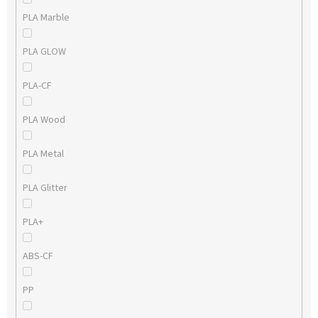
PLA Marble
PLA GLOW
PLA-CF
PLA Wood
PLA Metal
PLA Glitter
PLA+
ABS-CF
PP