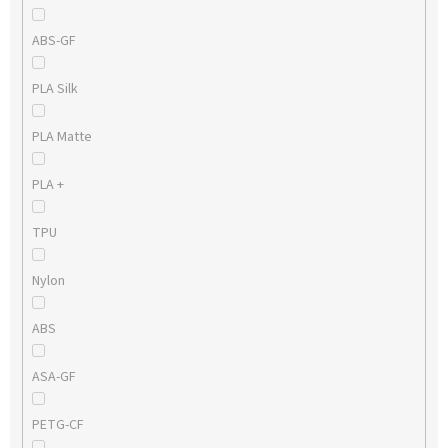
ABS-GF
PLA Silk
PLA Matte
PLA +
TPU
Nylon
ABS
ASA-GF
PETG-CF