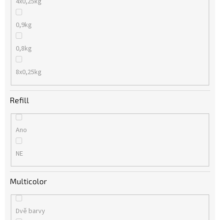
4x0,25kg
0,9kg
0,8kg
8x0,25kg
Refill
Ano
NE
Multicolor
Dvě barvy