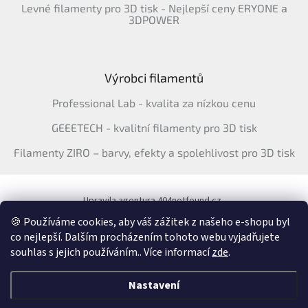
Levné filamenty pro 3D tisk - Nejlepší ceny ERYONE a
3DPOWER
Výrobci filamentů
Professional Lab - kvalita za nízkou cenu
GEEETECH - kvalitní filamenty pro 3D tisk
Filamenty ZIRO – barvy, efekty a spolehlivost pro 3D tisk
Upravila agentura 404notfound.cz
Katalog filamentů ERYONE pro ČR
🍪 Používáme cookies, aby váš zážitek z našeho e-shopu byl
co nejlepší. Dalším procházením tohoto webu vyjadřujete
souhlas s jejich používáním.. Více informací
zde
.
Vytvořil Shoptet
&
Nastavení