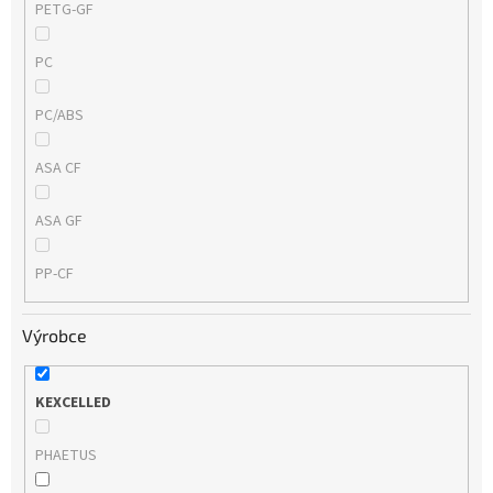
PETG-GF
PC
PC/ABS
ASA CF
ASA GF
PP-CF
Výrobce
KEXCELLED
PHAETUS