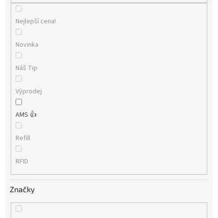
Nejlepší cena!
Novinka
Náš Tip
Výprodej
AMS 👍
Refill
RFID
Značky