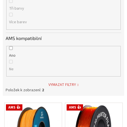
Tři barvy
Více barev
AMS kompatibilní
Ano
Ne
VYMAZAT FILTRY
Položek k zobrazení:
2
V
AMS 👍
AMS 👍
ý
p
i