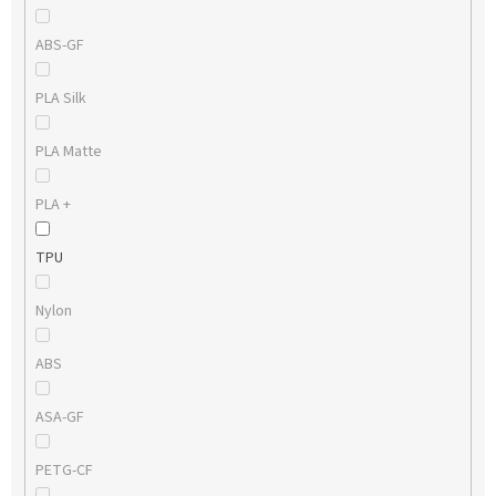
ABS-GF
PLA Silk
PLA Matte
PLA +
TPU
Nylon
ABS
ASA-GF
PETG-CF