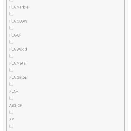
PLA Marble
PLA GLOW
PLA-CF
PLA Wood
PLA Metal
PLA Glitter
PLA+
ABS-CF
PP