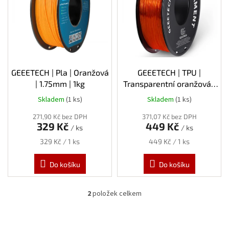
s
p
r
o
d
u
k
GEEETECH | Pla | Oranžová
GEEETECH | TPU |
t
| 1.75mm | 1kg
Transparentní oranžová |
ů
1.75mm | 1kg
Skladem
(1 ks)
Skladem
(1 ks)
271,90 Kč bez DPH
371,07 Kč bez DPH
329 Kč
449 Kč
/ ks
/ ks
Měrná
Měrná
329 Kč / 1 ks
449 Kč / 1 ks
cena:
cena:
Do košíku
Do košíku
2
položek celkem
O
v
l
á