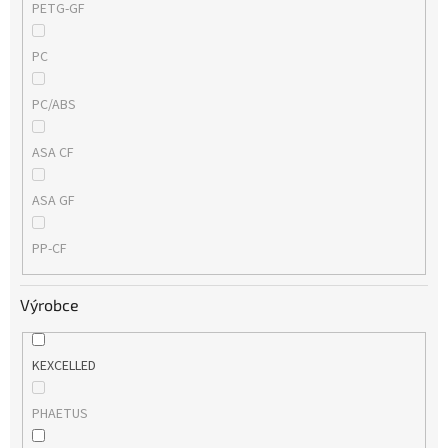
PETG-GF
PC
PC/ABS
ASA CF
ASA GF
PP-CF
Výrobce
KEXCELLED
PHAETUS