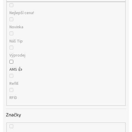
Nejlepší cena!
Novinka
Náš Tip
Výprodej
AMS 👍
Refill
RFID
Značky