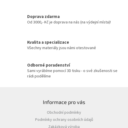
d
a
c
Doprava zdarma
í
Od 3000,- Kč je doprava na nás (na výdejní místa)!
p
r
v
Kvalita a specializace
k
y
Všechny materiály jsou námi otestované
v
ý
p
Odborné poradenství
i
Sami vyrábíme pomocí 3D tisku - o své zkušenosti se
s
rádi podělíme
u
Z
á
Informace pro vás
p
a
Obchodní podmínky
t
Podmínky ochrany osobních údajů
í
Zakázková výroba