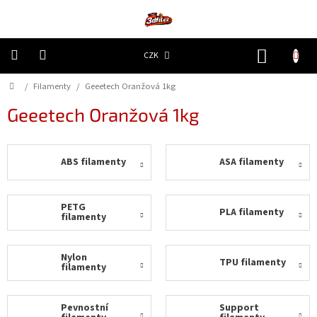
Přejít
na
obsah
NÁKUP
CZK
KOŠÍK
Domů
/
Filamenty
/
Geeetech Oranžová 1kg
3D
Tiskárny
Geeetech Oranžová 1kg
Filamenty
ABS filamenty
ASA filamenty
Resiny
Doplňky
PETG
PLA filamenty
a
filamenty
náhradní
díly
Nylon
TPU filamenty
filamenty
Nejlepší
ceny
Pevnostní
Support
🔥