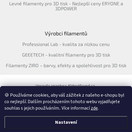
Levné filamenty pro 3D tisk - Nejlepší ceny ERYONE a
3DPOWER
Výrobci filamentů
Professional Lab - kvalita za nízkou cenu
GEEETECH - kvalitní filamenty pro 3D tisk
Filamenty ZIRO – barvy, efekty a spolehlivost pro 3D tisk
Upravila agentura 404notfound.cz
Katalog filamentů ERYONE pro ČR
🍪 Používáme cookies, aby váš zážitek z našeho e-shopu byl
co nejlepší. Dalším procházením tohoto webu vyjadřujete
souhlas s jejich používáním.. Více informací
zde
.
Vytvořil Shoptet
&
Nastavení