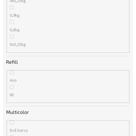
4x0,25kg
0,9kg
0,8kg
8x0,25kg
Refill
Ano
NE
Multicolor
Dvě barvy