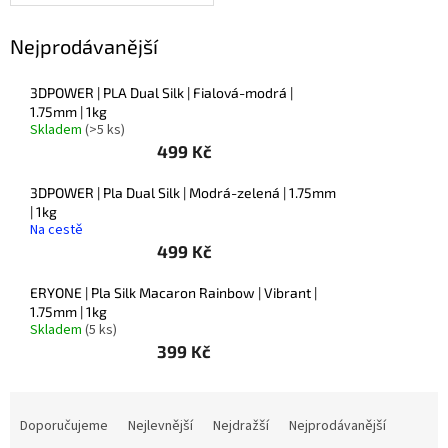
Novinky
🔥
Nejprodávanější
Zakázková
výroba
3DPOWER | PLA Dual Silk | Fialová-modrá |
Články
1.75mm | 1kg
Skladem
(>5 ks)
499 Kč
Slovníček
pojmů
3DPOWER | Pla Dual Silk | Modrá-zelená | 1.75mm
| 1kg
Program
Na cestě
pro
školy
499 Kč
Značky
ERYONE | Pla Silk Macaron Rainbow | Vibrant |
1.75mm | 1kg
Skladem
(5 ks)
Měna
399 Kč
(CZK)
Ř
Přihlášení
a
Doporučujeme
Nejlevnější
Nejdražší
Nejprodávanější
z