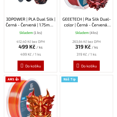
o
d
u
k
3DPOWER | PLA Dual Silk |
GEEETECH | Pla Silk Dual-
t
Černá - Červená | 1.75mm |
color | Černá - Červená |
ů
1kg
1.75mm | 1kg
Skladem
(1 ks)
Skladem
(4 ks)
412,40 Kč bez DPH
263,64 Kč bez DPH
499 Kč
319 Kč
/ ks
/ ks
Měrná
Měrná
499 Kč / 1 ks
319 Kč / 1 ks
cena:
cena:
Do košíku
Do košíku
AMS 👍
Náš Tip