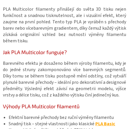
í
p
PLA Multicolor filamenty přinášejí do světa 3D tisku nejen
r
funkčnost a snadnou tisknutelnost, ale i vizuální efekt, který
v
k
zaujme na první pohled. Tento typ PLA je vyráběn s přechody
y
barev nebo vícebarevným gradientem, díky čemuž každý výtisk
v
získává originální vzhled bez nutnosti výměny filamentu
ý
během tisku.
p
i
Jak PLA Multicolor funguje?
s
u
Barevného efektu je dosaženo během výroby filamentu, kdy je
do jedné struny zakomponováno více barevných segmentů.
Díky tomu se během tisku postupně mění odstíny, což vytváří
plynulé barevné přechody – ideální pro dekorativní a designové
předměty. Výsledný efekt závisí na geometrii modelu, výšce
vrstvy a délce tisku, což z každého výtisku činí jedinečný kus.
Výhody PLA Multicolor filamentů
Efektní barevné přechody bez ruční výměny filamentu
Snadný tisk – stejné vlastnosti jako klasické
PLA Basic