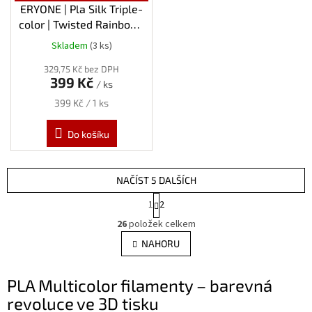
ERYONE | Pla Silk Triple-
color | Twisted Rainbow-
Fire - Červená-Zlatá-
Skladem
(3 ks)
Fialová | 1.75mm | 1kg
329,75 Kč bez DPH
399 Kč
/ ks
Měrná
399 Kč / 1 ks
cena:
Do košíku
NAČÍST 5 DALŠÍCH
S
1
2
t
O
r
26
položek celkem
v
á
l
NAHORU
n
á
k
d
o
v
PLA Multicolor filamenty – barevná
a
á
c
revoluce ve 3D tisku
n
í