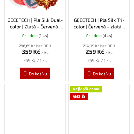
GEEETECH | Pla Silk Dual-
GEEETECH | Pla Silk Tri-
color | Zlatá - Červená |
color | Červená - zlatá -
1.75mm | 1kg
černá | 1.75mm | 1kg
Skladem
(1 ks)
Skladem
(4 ks)
296,69 Kč bez DPH
214,05 Kč bez DPH
359 Kč
259 Kč
/ ks
/ ks
Měrná
Měrná
359 Kč / 1 ks
259 Kč / 1 ks
cena:
cena:
Do košíku
Do košíku
Nejlepší cena!
AMS 👍