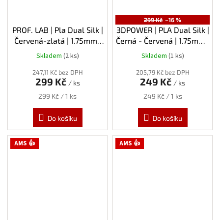
299 Kč
–16 %
PROF. LAB | Pla Dual Silk |
3DPOWER | PLA Dual Silk |
Červená-zlatá | 1.75mm |
Černá - Červená | 1.75mm |
1kg
0,3kg
Skladem
(2 ks)
Skladem
(1 ks)
247,11 Kč bez DPH
205,79 Kč bez DPH
299 Kč
249 Kč
/ ks
/ ks
Měrná
Měrná
299 Kč / 1 ks
249 Kč / 1 ks
cena:
cena:
Do košíku
Do košíku
AMS 👍
AMS 👍