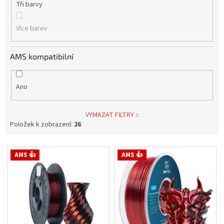
Tři barvy
Více barev
AMS kompatibilní
Ano
VYMAZAT FILTRY
Položek k zobrazení:
26
V
AMS 👍
AMS 👍
ý
p
i
s
p
r