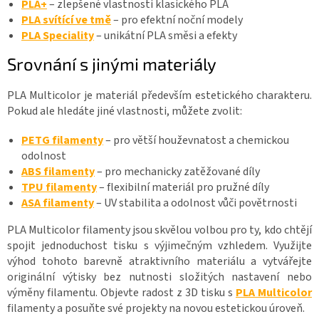
PLA+
– zlepšené vlastnosti klasického PLA
PLA svítící ve tmě
– pro efektní noční modely
PLA Speciality
– unikátní PLA směsi a efekty
Srovnání s jinými materiály
PLA Multicolor je materiál především estetického charakteru.
Pokud ale hledáte jiné vlastnosti, můžete zvolit:
PETG filamenty
– pro větší houževnatost a chemickou
odolnost
ABS filamenty
– pro mechanicky zatěžované díly
TPU filamenty
– flexibilní materiál pro pružné díly
ASA filamenty
– UV stabilita a odolnost vůči povětrnosti
PLA Multicolor filamenty jsou skvělou volbou pro ty, kdo chtějí
spojit jednoduchost tisku s výjimečným vzhledem. Využijte
výhod tohoto barevně atraktivního materiálu a vytvářejte
originální výtisky bez nutnosti složitých nastavení nebo
výměny filamentu. Objevte radost z 3D tisku s
PLA Multicolor
filamenty a posuňte své projekty na novou estetickou úroveň.