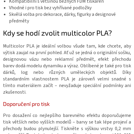
Kompatibilní s většinou běžných FDM tiskáren
Vhodné i pro tisk bez vyhřívané podložky
Skvělá volba pro dekorace, dárky, figurky a designové
předměty
Kdy se hodí zvolit multicolor PLA?
Multicolor PLA je ideální volbou všude tam, kde chcete, aby
výtisk zaujal na první pohled. Ať už se jedná o originální sošku,
designovou vázu nebo reklamní předmět, efekt přechodu
barev dodá modelu dynamiku a výraz. Oblíbené je také pro tisk
dárků, log nebo různých uměleckých objektů. Díky
standardním vlastnostem PLA je zároveň velmi snadné s
tímto materiálem začít – nevyžaduje speciální podmínky ani
zkušenosti.
Doporučení pro tisk
Pro dosažení co nejlepšího barevného efektu doporučujeme
tisk větších nebo vyšších modelů – barvy se tak lépe projeví a
přechody budou plynulejší. Tiskněte s výškou vrstvy 0,2 mm