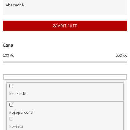
e
Abecedně
n
í
p
ZAVŘÍT FILTR
r
o
d
Cena
u
199
Kč
559
Kč
k
t
ů
Na skladě
Nejlepší cena!
Novinka