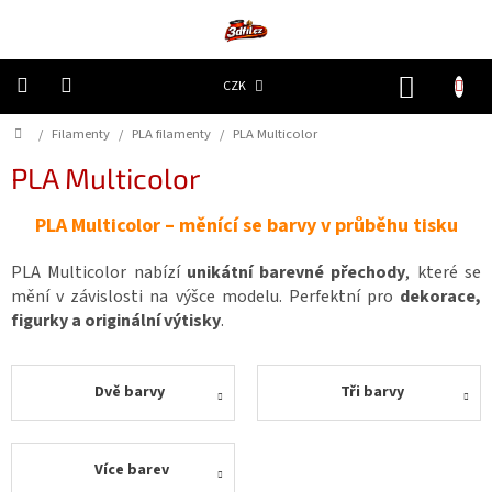
Přejít
na
obsah
NÁKUP
CZK
KOŠÍK
Domů
/
Filamenty
/
PLA filamenty
/
PLA Multicolor
3D
Tiskárny
PLA Multicolor
Filamenty
PLA Multicolor – měnící se barvy v průběhu tisku
Resiny
PLA Multicolor nabízí
unikátní barevné přechody
, které se
mění v závislosti na výšce modelu. Perfektní pro
dekorace,
Doplňky
figurky a originální výtisky
.
a
náhradní
díly
Dvě barvy
Tři barvy
Nejlepší
ceny
Více barev
🔥