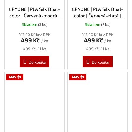
ERYONE | PLA Silk Dual-
ERYONE | PLA Silk Dual-
color | Červená-modrá |
color | Červená-zlatá |
1.75mm | 1kg
1.75mm | 1kg
Skladem
(3 ks)
Skladem
(2 ks)
412,40 Kč bez DPH
412,40 Kč bez DPH
499 Kč
499 Kč
/ ks
/ ks
Měrná
Měrná
499 Kč / 1 ks
499 Kč / 1 ks
cena:
cena:
Do košíku
Do košíku
AMS 👍
AMS 👍