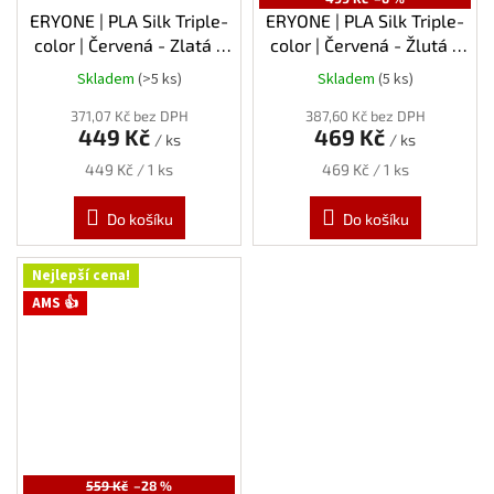
ERYONE | PLA Silk Triple-
ERYONE | PLA Silk Triple-
color | Červená - Zlatá -
color | Červená - Žlutá -
Fialová | 1.75mm | 1kg
Modrá | 1.75mm | 1kg
Skladem
(>5 ks)
Skladem
(5 ks)
371,07 Kč bez DPH
387,60 Kč bez DPH
449 Kč
469 Kč
/ ks
/ ks
Měrná
Měrná
449 Kč / 1 ks
469 Kč / 1 ks
cena:
cena:
Do košíku
Do košíku
Nejlepší cena!
AMS 👍
559 Kč
–28 %