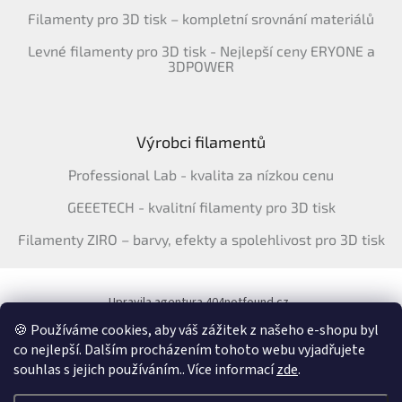
Filamenty pro 3D tisk – kompletní srovnání materiálů
Levné filamenty pro 3D tisk - Nejlepší ceny ERYONE a
3DPOWER
Výrobci filamentů
Professional Lab - kvalita za nízkou cenu
GEEETECH - kvalitní filamenty pro 3D tisk
Filamenty ZIRO – barvy, efekty a spolehlivost pro 3D tisk
Upravila agentura 404notfound.cz
Katalog filamentů ERYONE pro ČR
🍪 Používáme cookies, aby váš zážitek z našeho e-shopu byl
co nejlepší. Dalším procházením tohoto webu vyjadřujete
souhlas s jejich používáním.. Více informací
zde
.