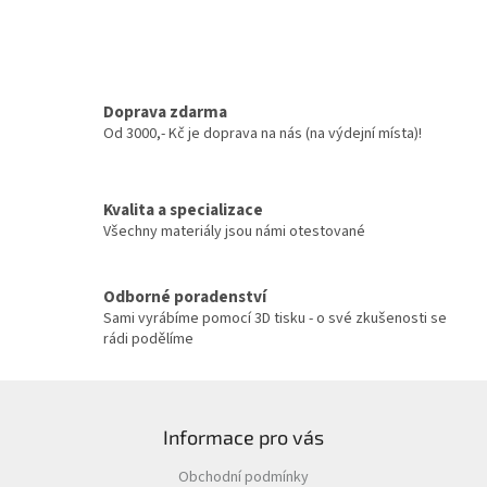
Doprava zdarma
Od 3000,- Kč je doprava na nás (na výdejní místa)!
Kvalita a specializace
Všechny materiály jsou námi otestované
Odborné poradenství
Sami vyrábíme pomocí 3D tisku - o své zkušenosti se
rádi podělíme
Z
á
Informace pro vás
p
a
Obchodní podmínky