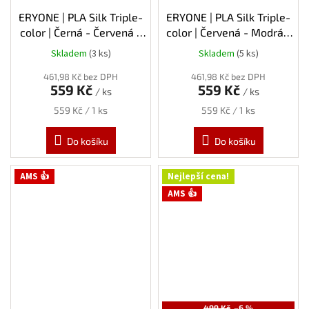
ERYONE | PLA Silk Triple-
ERYONE | PLA Silk Triple-
color | Černá - Červená -
color | Červená - Modrá -
Zlatá | 1.75mm | 1kg
Zelená | 1.75mm | 1kg
Skladem
(3 ks)
Skladem
(5 ks)
461,98 Kč bez DPH
461,98 Kč bez DPH
559 Kč
559 Kč
/ ks
/ ks
Měrná
Měrná
559 Kč / 1 ks
559 Kč / 1 ks
cena:
cena:
Do košíku
Do košíku
AMS 👍
Nejlepší cena!
AMS 👍
499 Kč
–6 %