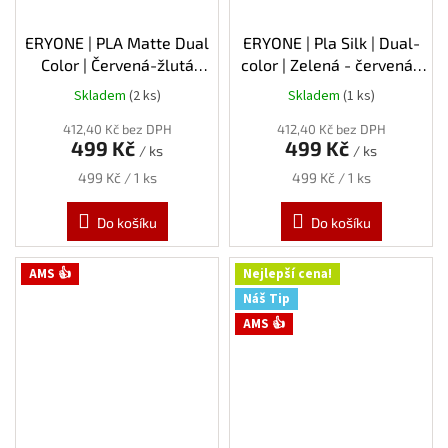
ERYONE | PLA Matte Dual
ERYONE | Pla Silk | Dual-
Color | Červená-žlutá
color | Zelená - červená |
(Maple Leaf) | 1.75mm |
1.75mm | 1kg
Skladem
(2 ks)
Skladem
(1 ks)
1kg
412,40 Kč bez DPH
412,40 Kč bez DPH
499 Kč
499 Kč
/ ks
/ ks
Měrná
Měrná
499 Kč / 1 ks
499 Kč / 1 ks
cena:
cena:
Do košíku
Do košíku
AMS 👍
Nejlepší cena!
Náš Tip
AMS 👍