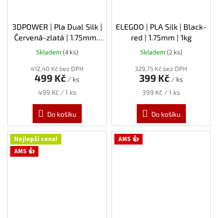
3DPOWER | Pla Dual Silk |
ELEGOO | PLA Silk | Black-
Červená-zlatá | 1.75mm |
red | 1.75mm | 1kg
1kg
Skladem
(4 ks)
Skladem
(2 ks)
412,40 Kč bez DPH
329,75 Kč bez DPH
499 Kč
399 Kč
/ ks
/ ks
Měrná
Měrná
499 Kč / 1 ks
399 Kč / 1 ks
cena:
cena:
Do košíku
Do košíku
Nejlepší cena!
AMS 👍
AMS 👍