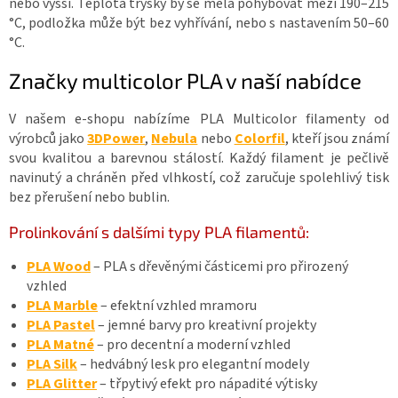
nebo vyšší. Teplota trysky by se měla pohybovat mezi 190–215
°C, podložka může být bez vyhřívání, nebo s nastavením 50–60
°C.
Značky multicolor PLA v naší nabídce
V našem e-shopu nabízíme PLA Multicolor filamenty od
výrobců jako
3DPower
,
Nebula
nebo
Colorfil
, kteří jsou známí
svou kvalitou a barevnou stálostí. Každý filament je pečlivě
navinutý a chráněn před vlhkostí, což zaručuje spolehlivý tisk
bez přerušení nebo bublin.
Prolinkování s dalšími typy PLA filamentů:
PLA Wood
– PLA s dřevěnými částicemi pro přirozený
vzhled
PLA Marble
– efektní vzhled mramoru
PLA Pastel
– jemné barvy pro kreativní projekty
PLA Matné
– pro decentní a moderní vzhled
PLA Silk
– hedvábný lesk pro elegantní modely
PLA Glitter
– třpytivý efekt pro nápadité výtisky