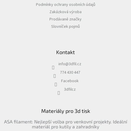
t
Podmínky ochrany osobních údajů
í
Zakázková výroba
Prodávané značky
Slovníček pojmů
Kontakt
info
@
3dfil.cz
774 430 447
Facebook
3dfilcz
Materiály pro 3d tisk
ASA filament: Nejlepší volba pro venkovní projekty. Ideální
materiál pro kutily a zahradníky