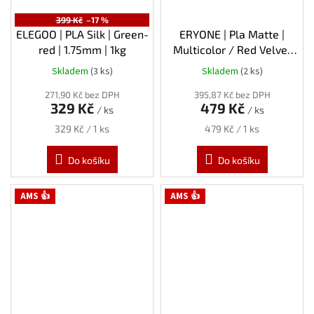
399 Kč
–17 %
ELEGOO | PLA Silk | Green-
ERYONE | Pla Matte |
red | 1.75mm | 1kg
Multicolor / Red Velvet
(červená / bílá) | 1.75mm |
Skladem
(3 ks)
Skladem
(2 ks)
1kg
271,90 Kč bez DPH
395,87 Kč bez DPH
329 Kč
479 Kč
/ ks
/ ks
Měrná
Měrná
329 Kč / 1 ks
479 Kč / 1 ks
cena:
cena:
Do košíku
Do košíku
AMS 👍
AMS 👍