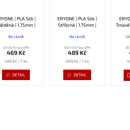
RYONE | PLA Silk |
ERYONE | PLA Silk |
ERYON
ěděná | 1.75mm |
Stříbrná | 1.75mm |
Tmavě 
1kg
1kg
Na cestě
Na cestě
S
387,60 Kč bez DPH
404,13 Kč bez DPH
387
469 Kč
489 Kč
Měrná
Měrná
M
469 Kč / 1 ks
489 Kč / 1 ks
4
cena:
cena:
c
DETAIL
DETAIL