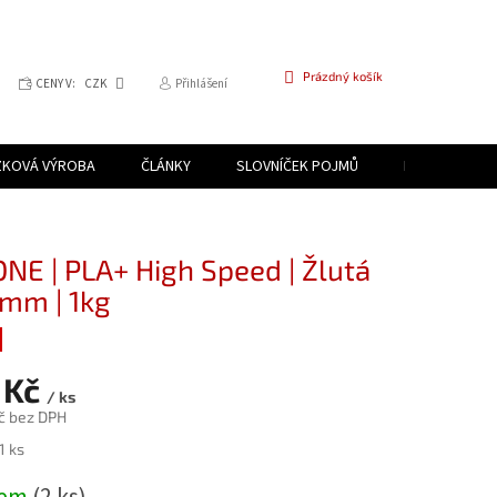
NÁKUPNÍ
Prázdný košík
CENY V:
CZK
Přihlášení
KOŠÍK
ZKOVÁ VÝROBA
ČLÁNKY
SLOVNÍČEK POJMŮ
PROGRAM PR
NE | PLA+ High Speed | Žlutá
5mm | 1kg
 Kč
/ ks
č bez DPH
1 ks