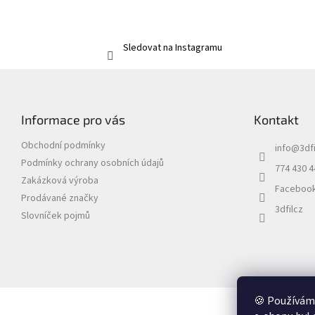
Sledovat na Instagramu
Z
á
p
Informace pro vás
Kontakt
a
t
Obchodní podmínky
info
@
3dfi
í
Podmínky ochrany osobních údajů
774 430 4
Zakázková výroba
Faceboo
Prodávané značky
3dfilcz
Slovníček pojmů
🍪 Používáme