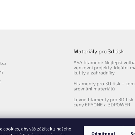
Materiály pro 3d tisk
ASA filament: Nejlepší volb
l.cz
venkovní projekty. Ideální m
47
kutily a zahradníky
k
Filamenty pro 3D tisk – kom
srovnání materiálů
Levné filamenty pro 3D tisk 
ceny ERYONE a 3DPOWER
 cookies, aby váš zážitek z našeho
Odmítnout
S
Upravila agentura 404notfound.cz
Katalog filamentů ERYONE pro ČR