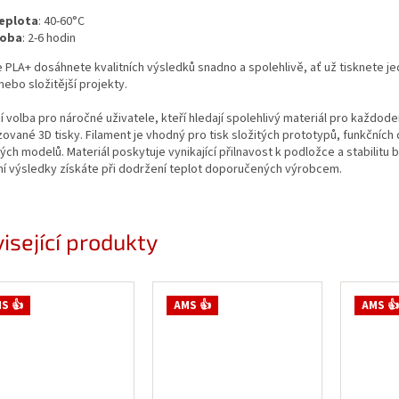
eplota
: 40-60°C
oba
: 2-6 hodin
 PLA+ dosáhnete kvalitních výsledků snadno a spolehlivě, ať už tisknete 
ebo složitější projekty.
cí volba pro náročné uživatele, kteří hledají spolehlivý materiál pro každoden
zované 3D tisky. Filament je vhodný pro tisk složitých prototypů, funkčních d
ých modelů. Materiál poskytuje vynikající přilnavost k podložce a stabilitu 
ní výsledky získáte při dodržení teplot doporučených výrobcem.
isející produkty
S 👍
AMS 👍
AMS 👍