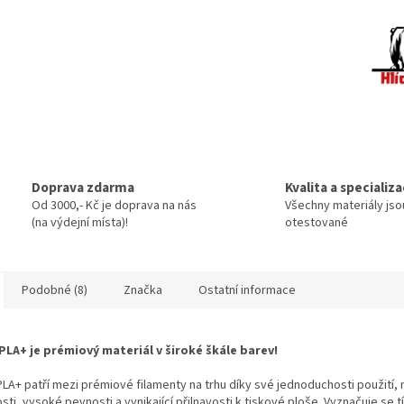
Doprava zdarma
Kvalita a specializ
Od 3000,- Kč je doprava na nás
Všechny materiály jso
(na výdejní místa)!
otestované
Podobné (8)
Značka
Ostatní informace
PLA+ je prémiový materiál v široké škále barev!
LA+ patří mezi prémiové filamenty na trhu díky své jednoduchosti použití, 
sti, vysoké pevnosti a vynikající přilnavosti k tiskové ploše. Vyznačuje se t