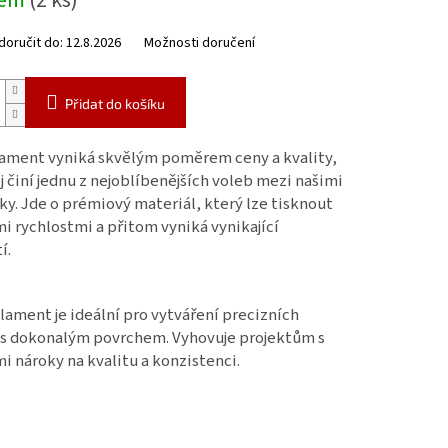
dem
(2 ks)
oručit do:
12.8.2026
Možnosti doručení
Přidat do košíku
lament vyniká skvělým poměrem ceny a kvality,
j činí jednu z nejoblíbenějších voleb mezi našimi
ky. Jde o prémiový materiál, který lze tisknout
i rychlostmi a přitom vyniká vynikající
í.
ilament je ideální pro vytváření precizních
 s dokonalým povrchem. Vyhovuje projektům s
i nároky na kvalitu a konzistenci.