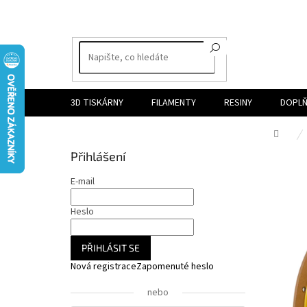
Přejít
na
obsah
3D TISKÁRNY
FILAMENTY
RESINY
DOPLŇ
Dom
P
Přihlášení
o
s
E-mail
t
r
Heslo
a
n
PŘIHLÁSIT SE
n
Nová registrace
Zapomenuté heslo
í
p
nebo
a