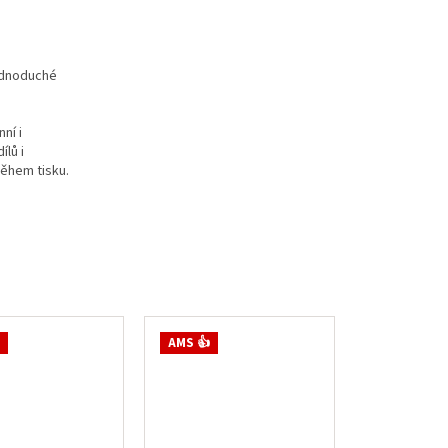
jednoduché
ní i
ílů i
během tisku.
AMS 👍