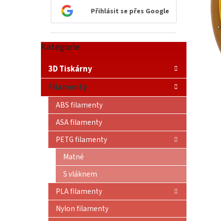
n
Přihlásit se přes Google
e
l
Přeskočit
Kategorie
kategorie
3D Tiskárny
Filamenty
ABS filamenty
ASA filamenty
PETG filamenty
Matné
S vláknem
PLA filamenty
Nylon filamenty