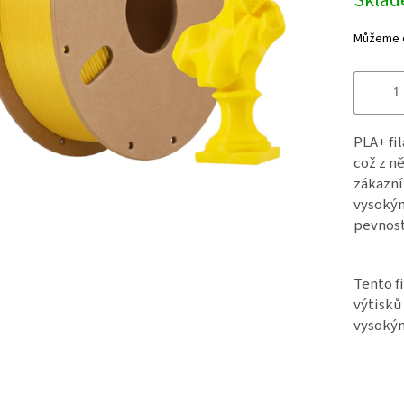
Skla
Můžeme d
PLA+ fi
což z ně
zákazní
vysokým
pevnost
Tento f
výtisků
vysokým