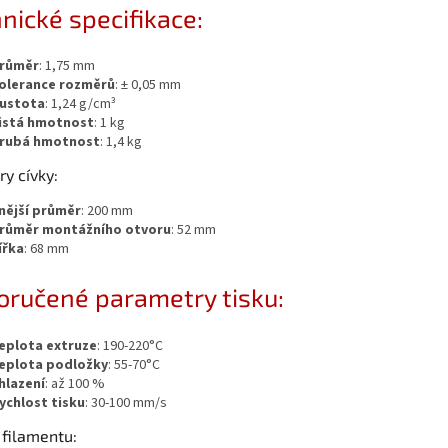
nické specifikace:
růměr
: 1,75 mm
olerance rozměrů
: ± 0,05 mm
ustota
: 1,24 g/cm³
istá hmotnost
: 1 kg
rubá hmotnost
: 1,4 kg
y cívky:
nější průměr
: 200 mm
růměr montážního otvoru
: 52 mm
ířka
: 68 mm
ručené parametry tisku:
eplota extruze
: 190-220°C
eplota podložky
: 55-70°C
hlazení
: až 100 %
ychlost tisku
: 30-100 mm/s
 filamentu: