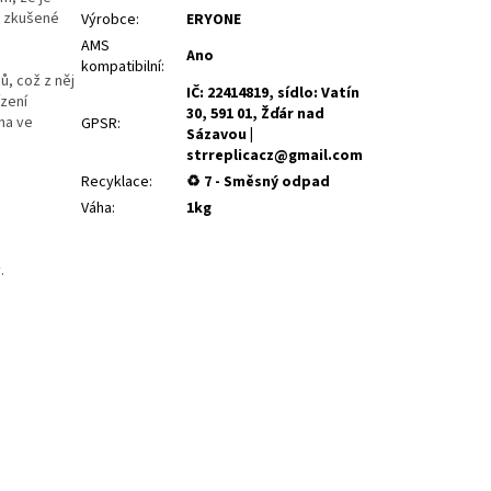
i zkušené
Výrobce
:
ERYONE
AMS
Ano
kompatibilní
:
ů, což z něj
IČ: 22414819, sídlo: Vatín
ízení
30, 591 01, Žďár nad
na ve
GPSR
:
Sázavou |
strreplicacz@gmail.com
Recyklace
:
♻ 7 - Směsný odpad
Váha
:
1kg
.