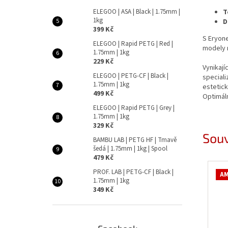
T
ELEGOO | ASA | Black | 1.75mm |
1kg
D
399 Kč
S Eryone
ELEGOO | Rapid PETG | Red |
modely n
1.75mm | 1kg
229 Kč
Vynikají
ELEGOO | PETG-CF | Black |
speciali
1.75mm | 1kg
estetick
499 Kč
Optimál
ELEGOO | Rapid PETG | Grey |
1.75mm | 1kg
329 Kč
Souv
BAMBU LAB | PETG HF | Tmavě
šedá | 1.75mm | 1kg | Spool
479 Kč
PROF. LAB | PETG-CF | Black |
AM
1.75mm | 1kg
349 Kč