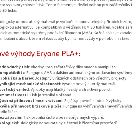
ro vysokorychlostní tisk. Tento filament je ideální volbou pro začátečníky 
e 3D tisku.
ologicky odbouratelný materiál je vyráběn z obnovitelných přírodních zdroj
logickou alternativu. Je kompatibilní s většinou FDM 3D tiskáren, včetně zař
ících automatické systémy podávání filamentu (AMS). Každá cívka je zabale
 balení s absorbérem vlhkosti, aby byl filament vždy v perfektním stavu.
ové výhody Eryone PLA+:
ednoduchý tisk
: Vhodný i pro začátečníky díky snadné manipulaci.
ompatibilita
: Funguje s AMS a dalšími automatickými podávacími systémy
iroká škála barev
: Dostupný v různých odstínech pro všechny projekty.
ynikající mechanické vlastnosti
: Vysoce pevný a tvrdý materiál.
stetický vzhled
: Výrobky mají hladký, lesklý a atraktivní povrch.
ez smrštivosti
: Tisk je stabilní a přesný.
ýborná přilnavost mezi vrstvami
: Zajišťuje pevné a odolné výtisky.
kvělá přilnavost k tiskové ploše
: Funguje na vyhřívaných i nevyhřívaných
odložkách.
ez zápachu
: Tisk probíhá čistě a bez nepříjemných výparů.
kologický
: Biologicky odbouratelný a šetrný k životnímu prostředí.