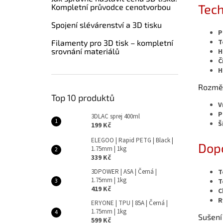
Tech
Kompletní průvodce cenotvorbou
Spojení slévárenství a 3D tisku
P
T
Filamenty pro 3D tisk – kompletní
srovnání materiálů
H
Č
H
Rozměr
Top 10 produktů
V
P
3DLAC sprej 400ml
Š
199 Kč
ELEGOO | Rapid PETG | Black |
Dopo
1.75mm | 1kg
339 Kč
T
3DPOWER | ASA | Černá |
1.75mm | 1kg
T
419 Kč
C
R
ERYONE | TPU | 85A | Černá |
1.75mm | 1kg
Sušení
599 Kč