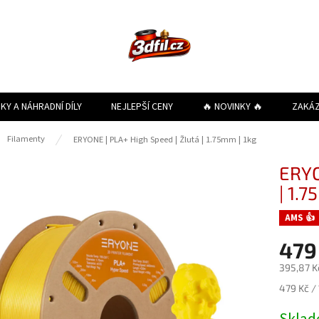
KY A NÁHRADNÍ DÍLY
NEJLEPŠÍ CENY
🔥 NOVINKY 🔥
ZAKÁ
ů
Filamenty
ERYONE | PLA+ High Speed | Žlutá | 1.75mm | 1kg
ERYO
| 1.7
AMS 👍
479
395,87 K
Měrná
479 Kč / 
cena: