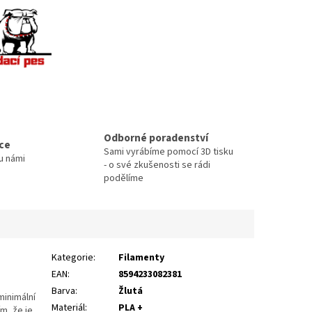
Odborné poradenství
ace
Sami vyrábíme pomocí 3D tisku
u námi
- o své zkušenosti se rádi
podělíme
Kategorie
:
Filamenty
EAN
:
8594233082381
Barva
:
Žlutá
minimální
Materiál
:
PLA +
ím, že je