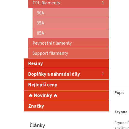
TPU filamenty
90A
95A
85A
Pevnostní filamenty
Support filamenty
Resiny
Doplňky a náhradní díly
Nejlepší ceny
Popis
🔥 Novinky 🔥
Značky
Eryone 
Eryone P
Články
smrštivo