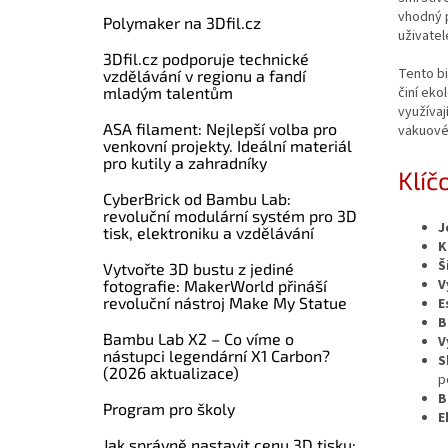
vhodný p
Polymaker na 3Dfil.cz
uživatel
3Dfil.cz podporuje technické
Tento bi
vzdělávání v regionu a fandí
mladým talentům
činí eko
využívaj
ASA filament: Nejlepší volba pro
vakuovém
venkovní projekty. Ideální materiál
pro kutily a zahradníky
Klíč
CyberBrick od Bambu Lab:
revoluční modulární systém pro 3D
J
tisk, elektroniku a vzdělávání
K
Š
Vytvořte 3D bustu z jediné
V
fotografie: MakerWorld přináší
revoluční nástroj Make My Statue
E
B
Bambu Lab X2 – Co víme o
V
nástupci legendární X1 Carbon?
S
(2026 aktualizace)
p
B
Program pro školy
E
Jak správně nastavit cenu 3D tisku: