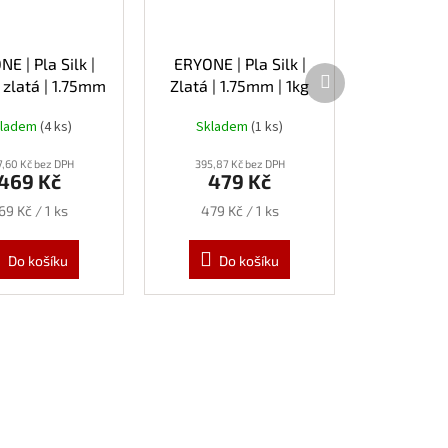
E | Pla Silk |
ERYONE | Pla Silk |
Další
zlatá | 1.75mm
Zlatá | 1.75mm | 1kg
produkt
| 1kg
kladem
(4 ks)
Skladem
(1 ks)
,60 Kč bez DPH
395,87 Kč bez DPH
469 Kč
479 Kč
ěrná
Měrná
69 Kč / 1 ks
479 Kč / 1 ks
ena:
cena:
Do košíku
Do košíku