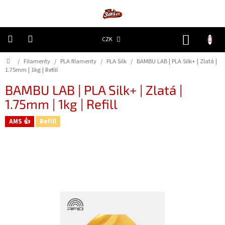
Přejít
na
obsah
NÁKUP
CZK
KOŠÍK
Domů
/
Filamenty
/
PLA filamenty
/
PLA Silk
/
BAMBU LAB | PLA Silk+ | Zlatá |
3D
Tiskárny
1.75mm | 1kg | Refill
BAMBU LAB | PLA Silk+ | Zlatá |
Filamenty
1.75mm | 1kg | Refill
AMS 👍
Refill
Resiny
Doplňky
a
náhradní
díly
Nejlepší
ceny
🔥