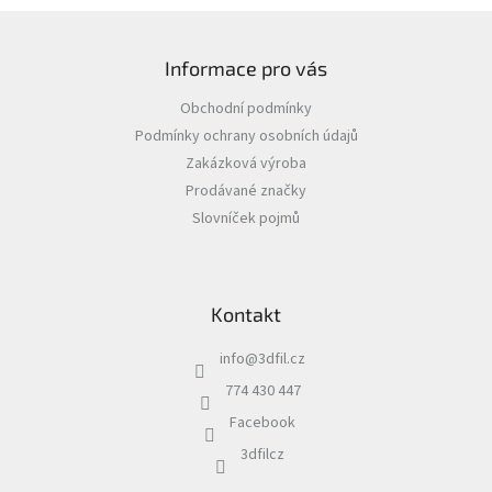
Z
á
Informace pro vás
p
a
Obchodní podmínky
t
Podmínky ochrany osobních údajů
í
Zakázková výroba
Prodávané značky
Slovníček pojmů
Kontakt
info
@
3dfil.cz
774 430 447
Facebook
3dfilcz