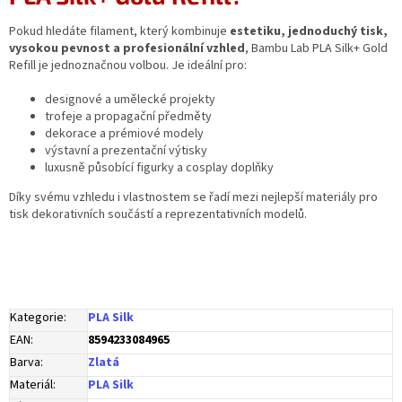
Pokud hledáte filament, který kombinuje
estetiku, jednoduchý tisk,
vysokou pevnost a profesionální vzhled
, Bambu Lab PLA Silk+ Gold
Refill je jednoznačnou volbou. Je ideální pro:
designové a umělecké projekty
trofeje a propagační předměty
dekorace a prémiové modely
výstavní a prezentační výtisky
luxusně působící figurky a cosplay doplňky
Díky svému vzhledu i vlastnostem se řadí mezi nejlepší materiály pro
tisk dekorativních součástí a reprezentativních modelů.
Kategorie
:
PLA Silk
EAN
:
8594233084965
Barva
:
Zlatá
Materiál
:
PLA Silk