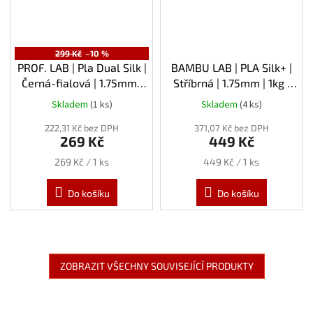
299 Kč
–10 %
PROF. LAB | Pla Dual Silk |
BAMBU LAB | PLA Silk+ |
Černá-fialová | 1.75mm |
Stříbrná | 1.75mm | 1kg |
1kg
Refill
Skladem
(1 ks)
Skladem
(4 ks)
222,31 Kč bez DPH
371,07 Kč bez DPH
269 Kč
449 Kč
Měrná
Měrná
269 Kč / 1 ks
449 Kč / 1 ks
cena:
cena:
Do košíku
Do košíku
ZOBRAZIT VŠECHNY SOUVISEJÍCÍ PRODUKTY