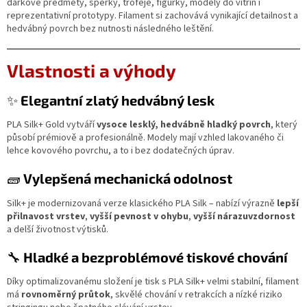
dárkové předměty, šperky, trofeje, figurky, modely do vitrín i
reprezentativní prototypy. Filament si zachovává vynikající detailnost a
hedvábný povrch bez nutnosti následného leštění.
Vlastnosti a výhody
✨
Elegantní zlatý hedvábný lesk
PLA Silk+ Gold vytváří
vysoce lesklý, hedvábně hladký povrch
, který
působí prémiově a profesionálně. Modely mají vzhled lakovaného či
lehce kovového povrchu, a to i bez dodatečných úprav.
🧱
Vylepšená mechanická odolnost
Silk+ je modernizovaná verze klasického PLA Silk – nabízí výrazně
lepší
přilnavost vrstev
,
vyšší pevnost v ohybu
,
vyšší nárazuvzdornost
a delší životnost výtisků.
🔧
Hladké a bezproblémové tiskové chování
Díky optimalizovanému složení je tisk s PLA Silk+ velmi stabilní, filament
má
rovnoměrný průtok
, skvělé chování v retrakcích a nízké riziko