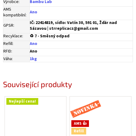
Výrobce
:
Bambu Lab
AMS
Ano
kompatibilní
:
IČ: 22414819, sídlo: Vatín 30, 591 01, Žďár nad
GPSR
:
Sázavou | strreplicacz@gmail.com
Recyklace
:
♻ 7 - Směsný odpad
Refill
:
Ano
RFID
:
Ano
Váha
:
1kg
Související produkty
Novinka
Nejlepší cena!
AMS 👍
Refill