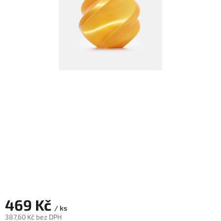
Novinky
🔥
Zakázková
výroba
Články
Slovníček
pojmů
Program
pro
školy
Značky
Měna
(CZK)
469 Kč
Přihlášení
/ ks
387,60 Kč bez DPH