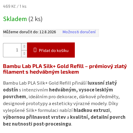
Měrná
469 Kč / 1 ks
cena:
Skladem
(2 ks)
Můžeme doručit do:
12.8.2026
Možnosti doručení
Přidat do košíku
Bambu Lab PLA Silk+ Gold Refill – prémiový zlatý
filament s hedvábným leskem
Bambu Lab PLA Silk+ Gold Refill přináší
luxusní zlatý
odstín
s intenzivním
hedvábným, vysoce lesklým
povrchem
, ideálním pro dekorace, dárkové předměty,
designové prototypy a esteticky výrazné modely. Díky
vylepšené Silk+ formulaci nabízí
hladkou extruzi
,
výbornou přilnavost vrstev
a
kvalitní, detailní povrch
bez nutnosti post‑procesingu
.