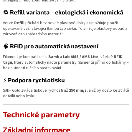
stringingu nebo špatného slévání vrstev.
🔁
Refill varianta – ekologická i ekonomická
Verze
Refill
přichází bez pevné plastové cívky a umožňuje použít
opakovaně vaši stávající Bambu Lab cívku. To snižuje plastový odpad a
zároveň cenu náhradního materiálu.
🧠
RFID pro automatická nastavení
Filament je kompatibilní s
Bambu Lab AMS / AMS Lite
, včetně
RFID
tagu
, který automaticky načte parametry filamentu přímo do tiskárny –
bez nutnosti ručního nastavování.
⚡
Podpora rychlotisku
Silk+ Gold zvládá tiskové rychlosti až
250 mm/s
, aniž by došlo ke ztrátě
detailů nebo lesku.
Technické parametry
Základní informace