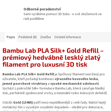
Odborné poradenství
Sami vyrábíme pomocí 3D tisku - o své zkušenosti se
rádi podělíme
Popis
Podobné (8)
Značka
Ostatní informace
Bambu Lab PLA Silk+ Gold Refill –
prémiový hedvábně lesklý zlatý
filament pro luxusní 3D tisk
Bambu Lab PLA Silk+ Gold Refill
je špičkový filament navržený pro
uživatele, kteří požadují kombinaci
výrazného kovového lesku
,
jemné povrchové struktury
a
vysoké mechanické odolnosti
.
Vychází z pokročilé Silk+ formulace Bambu Lab, která zaručuje hladký
tisk, perfektně sjednocené vrstvy a minimální riziko tiskových defektů.
Odstín
Gold (13405)
patří mezi nejoblíbenější z celé řady. Nabízí teplý
metalický tón s vysokým vizuálním dopadem – ideální pro dekorace,