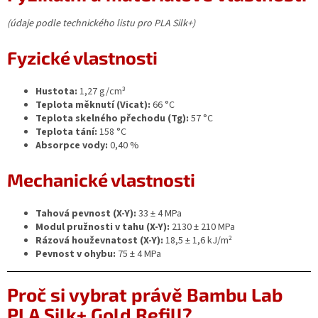
(údaje podle technického listu pro PLA Silk+)
Fyzické vlastnosti
Hustota:
1,27 g/cm³
Teplota měknutí (Vicat):
66 °C
Teplota skelného přechodu (Tg):
57 °C
Teplota tání:
158 °C
Absorpce vody:
0,40 %
Mechanické vlastnosti
Tahová pevnost (X‑Y):
33 ± 4 MPa
Modul pružnosti v tahu (X‑Y):
2130 ± 210 MPa
Rázová houževnatost (X‑Y):
18,5 ± 1,6 kJ/m²
Pevnost v ohybu:
75 ± 4 MPa
Proč si vybrat právě Bambu Lab
PLA Silk+ Gold Refill?