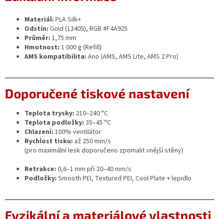
Materiál:
PLA Silk+
Odstín:
Gold (13405), RGB #F4A925
Průměr:
1,75 mm
Hmotnost:
1 000 g (Refill)
AMS kompatibilita:
Ano (AMS, AMS Lite, AMS 2 Pro)
Doporučené tiskové nastavení
Teplota trysky:
210–240 °C
Teplota podložky:
35–45 °C
Chlazení:
100% ventilátor
Rychlost tisku:
až 250 mm/s
(pro maximální lesk doporučeno zpomalit vnější stěny)
Retrakce:
0,6–1 mm při 20–40 mm/s
Podložky:
Smooth PEI, Textured PEI, Cool Plate + lepidlo
Fyzikální a materiálové vlastnosti