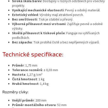
Široká škála barev
: Dostupný v různých odstínech pro všechny
projekty.
Vynikající mechanické vlastnosti
: Pevný a odolný materiál.
Estetický vzhled
: Výrobky mají atraktivní povrch.
Bez smrštivosti
: Tisk je stabilní a přesný.
Výborná přilnavost mezi vrstvami
: Zajišťuje pevné a odolné
výtisky.
Skvělá přilnavost k tiskové ploše
: Funguje na vyhřívaných
podložkách.
Bez zápachu
: Tisk probíhá čistě a bez nepříjemných výparů.
Technické specifikace:
Průměr
: 1,75 mm
Tolerance rozměrů
: ± 0,03 mm
Hustota
: 1,27 g/cm³
Čistá hmotnost
: 1 kg
Hrubá hmotnost
: 1,4 kg
Rozměry cívky:
Vnější průměr
: 200 mm
Průměr montážního otvoru
: 52 mm