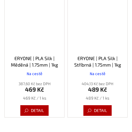
ERYONE | PLA Silk |
ERYONE | PLA Silk |
Měděná | 1.75mm | 1kg
Stříbrná | 1.75mm | 1kg
Na cestě
Na cestě
387,60 Kč bez DPH
404,13 Kč bez DPH
469 Kč
489 Kč
Měrná
Měrná
469 Kč / 1 ks
489 Kč / 1 ks
cena:
cena:
DETAIL
DETAIL