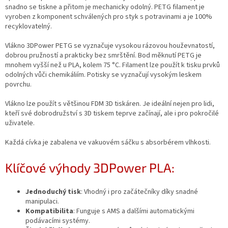
snadno se tiskne a přitom je mechanicky odolný. PETG filament je
vyroben z komponent schválených pro styk s potravinami a je 100%
recyklovatelný.
Vlákno 3DPower PETG se vyznačuje vysokou rázovou houževnatostí,
dobrou pružností a prakticky bez smrštění. Bod měknutí PETG je
mnohem vyšší než u PLA, kolem 75 °C. Filament lze použít k tisku prvků
odolných vůči chemikáliím. Potisky se vyznačují vysokým leskem
povrchu.
Vlákno lze použít s většinou FDM 3D tiskáren. Je ideální nejen pro lidi,
kteří své dobrodružství s 3D tiskem teprve začínají, ale i pro pokročilé
uživatele.
Každá cívka je zabalena ve vakuovém sáčku s absorbérem vlhkosti.
Klíčové výhody 3DPower PLA:
Jednoduchý tisk
: Vhodný i pro začátečníky díky snadné
manipulaci.
Kompatibilita
: Funguje s AMS a dalšími automatickými
podávacími systémy.