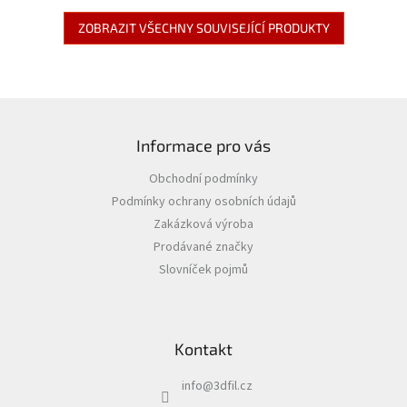
ZOBRAZIT VŠECHNY SOUVISEJÍCÍ PRODUKTY
Z
á
Informace pro vás
p
a
Obchodní podmínky
t
Podmínky ochrany osobních údajů
í
Zakázková výroba
Prodávané značky
Slovníček pojmů
Kontakt
info
@
3dfil.cz