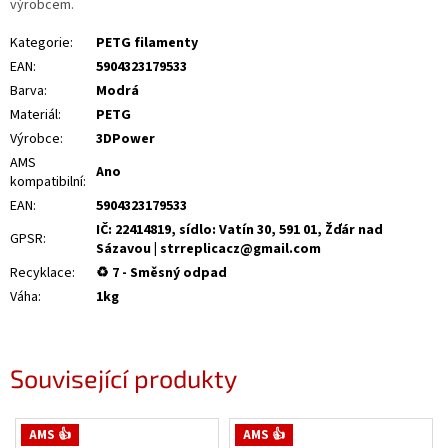
výrobcem.
Kategorie
:
PETG filamenty
EAN
:
5904323179533
Barva
:
Modrá
Materiál
:
PETG
Výrobce
:
3DPower
AMS
Ano
kompatibilní
:
EAN
:
5904323179533
IČ: 22414819, sídlo: Vatín 30, 591 01, Žďár nad
GPSR
:
Sázavou | strreplicacz@gmail.com
Recyklace
:
♻ 7 - Směsný odpad
Váha
:
1kg
Související produkty
AMS 👍
AMS 👍