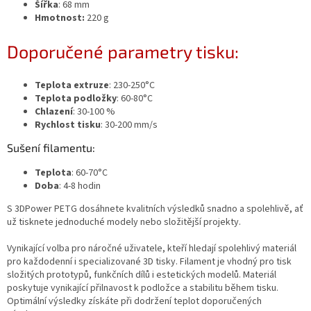
Šířka
: 68 mm
Hmotnost:
220 g
Doporučené parametry tisku:
Teplota extruze
: 230-250°C
Teplota podložky
: 60-80°C
Chlazení
: 30-100 %
Rychlost tisku
: 30-200 mm/s
Sušení filamentu:
Teplota
: 60-70°C
Doba
: 4-8 hodin
S 3DPower PETG dosáhnete kvalitních výsledků snadno a spolehlivě, ať
už tisknete jednoduché modely nebo složitější projekty.
Vynikající volba pro náročné uživatele, kteří hledají spolehlivý materiál
pro každodenní i specializované 3D tisky. Filament je vhodný pro tisk
složitých prototypů, funkčních dílů i estetických modelů. Materiál
poskytuje vynikající přilnavost k podložce a stabilitu během tisku.
Optimální výsledky získáte při dodržení teplot doporučených