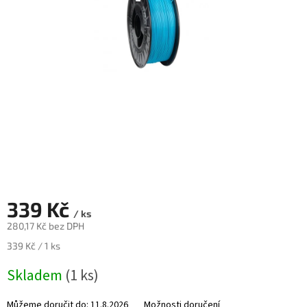
Novinky
🔥
Zakázková
výroba
Články
Slovníček
pojmů
Program
pro
školy
Značky
339 Kč
/ ks
280,17 Kč bez DPH
Měna
(CZK)
Měrná
339 Kč / 1 ks
cena:
Skladem
(1 ks)
Přihlášení
Můžeme doručit do:
11.8.2026
Možnosti doručení