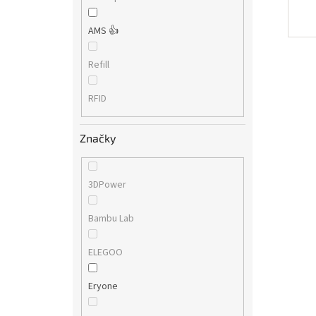
AMS 👍
Refill
RFID
Značky
3DPower
Bambu Lab
ELEGOO
Eryone