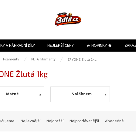
KY A NÁHRADNÍ DÍLY
NEJLEPŠÍ CENY
🔥 NOVINKY 🔥
ZAKÁ
ů
Filamenty
PETG filamenty
ERYONE Žlutá 1kg
ONE Žlutá 1kg
Matné
S vláknem
učujeme
Nejlevnější
Nejdražší
Nejprodávanější
Abecedně