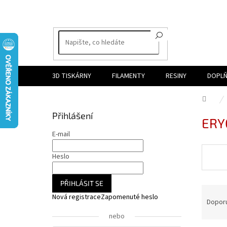
Přejít
na
obsah
3D TISKÁRNY
FILAMENTY
RESINY
DOPLŇ
Dom
P
Přihlášení
ERY
o
s
E-mail
t
r
Heslo
a
n
PŘIHLÁSIT SE
Ř
n
Nová registrace
Zapomenuté heslo
a
í
Dopor
z
p
nebo
e
a