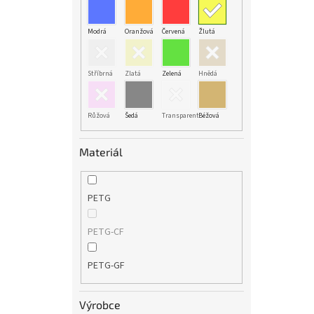
Modrá
Oranžová
Červená
Žlutá
Stříbrná
Zlatá
Zelená
Hnědá
Růžová
Šedá
Transparent
Béžová
Materiál
PETG
PETG-CF
PETG-GF
Výrobce