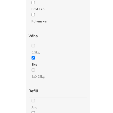
Prof. Lab
Polymaker
Váha
0,5kg
1kg
8x0,25kg
Refill
Ano