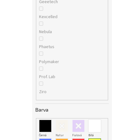
Geeetech
Kexcelled
Nebula
Phaetus
Polymaker
Prof. Lab
Ziro
Barva
Černá
Natur
Fialová
Bílá