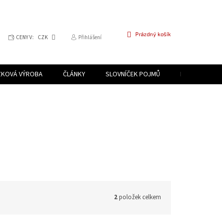
NÁKUPNÍ
Prázdný košík
CENY V:
CZK
Přihlášení
KOŠÍK
ZKOVÁ VÝROBA
ČLÁNKY
SLOVNÍČEK POJMŮ
PROGRAM PR
2
položek celkem