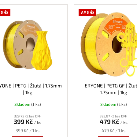
S 👍
AMS 👍
YONE | PETG | Žlutá | 1.75mm
ERYONE | PETG GF | Žlut
| 1kg
1.75mm | 1kg
Skladem
(1 ks)
Skladem
(2 ks)
329,75 Kč bez DPH
395,87 Kč bez DPH
399 Kč
479 Kč
/ ks
/ ks
Měrná
Měrná
399 Kč / 1 ks
479 Kč / 1 ks
cena:
cena: