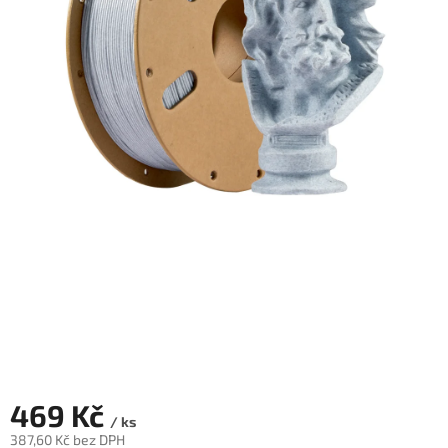
Novinky
🔥
Zakázková
výroba
Články
Slovníček
pojmů
Program
pro
školy
Značky
Měna
(CZK)
469 Kč
Přihlášení
/ ks
387,60 Kč bez DPH