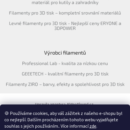
materiál pro kutily a zahradníky
Filamenty pro 3D tisk – kompletní srovnání materiálů
Levné filamenty pro 3D tisk - Nejlepší ceny ERYONE a
3DPOWER
Výrobci filamentů
Professional Lab - kvalita za nízkou cenu
GEEETECH - kvalitní filamenty pro 3D tisk
Filamenty ZIRO – barvy, efekty a spolehlivost pro 3D tisk
Upravila agentura 404notfound.cz
Katalog filamentů ERYONE pro ČR
🍪 Používáme cookies, aby váš zážitek z našeho e-shopu byl
co nejlepší. Dalším procházením tohoto webu vyjadřujete
souhlas s jejich používáním.. Více informací
zde
.