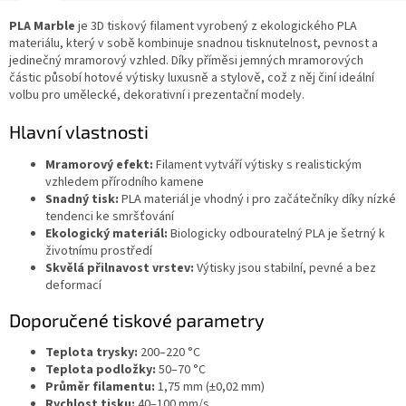
PLA Marble
je 3D tiskový filament vyrobený z ekologického PLA
materiálu, který v sobě kombinuje snadnou tisknutelnost, pevnost a
jedinečný mramorový vzhled. Díky příměsi jemných mramorových
částic působí hotové výtisky luxusně a stylově, což z něj činí ideální
volbu pro umělecké, dekorativní i prezentační modely.
Hlavní vlastnosti
Mramorový efekt:
Filament vytváří výtisky s realistickým
vzhledem přírodního kamene
Snadný tisk:
PLA materiál je vhodný i pro začátečníky díky nízké
tendenci ke smršťování
Ekologický materiál:
Biologicky odbouratelný PLA je šetrný k
životnímu prostředí
Skvělá přilnavost vrstev:
Výtisky jsou stabilní, pevné a bez
deformací
Doporučené tiskové parametry
Teplota trysky:
200–220 °C
Teplota podložky:
50–70 °C
Průměr filamentu:
1,75 mm (±0,02 mm)
Rychlost tisku:
40–100 mm/s