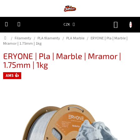
Přejít
na
obsah
NÁKUP
CZK
KOŠÍK
Domů
/
Filamenty
/
PLA filamenty
/
PLA Marble
/
ERYONE | Pla | Marble |
3D
Tiskárny
Mramor | 1.75mm | 1kg
ERYONE | Pla | Marble | Mramor |
Filamenty
1.75mm | 1kg
AMS 👍
Resiny
Doplňky
a
náhradní
díly
Nejlepší
ceny
🔥