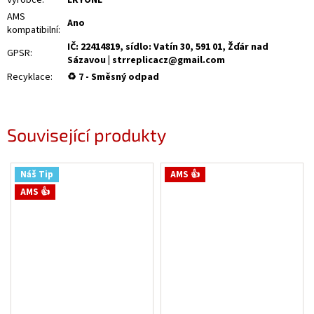
Výrobce
:
ERYONE
AMS
Ano
kompatibilní
:
IČ: 22414819, sídlo: Vatín 30, 591 01, Žďár nad
GPSR
:
Sázavou | strreplicacz@gmail.com
Recyklace
:
♻ 7 - Směsný odpad
Související produkty
Náš Tip
AMS 👍
AMS 👍