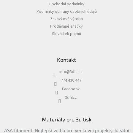
a
Obchodní podmínky
t
Podmínky ochrany osobních údajů
í
Zakázková výroba
Prodávané značky
Slovníček pojmů
Kontakt
info
@
3dfil.cz
774 430 447
Facebook
3dfilcz
Materiály pro 3d tisk
ASA filament: Nejlepší volba pro venkovní projekty. Ideální