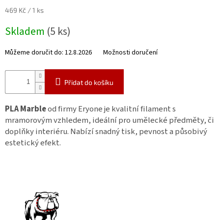
Měrná
469 Kč / 1 ks
cena:
Skladem
(5 ks)
Můžeme doručit do:
12.8.2026
Možnosti doručení
Přidat do košíku
PLA Marble
od firmy Eryone je kvalitní filament s
mramorovým vzhledem, ideální pro umělecké předměty, či
doplňky interiéru. Nabízí snadný tisk, pevnost a působivý
estetický efekt.