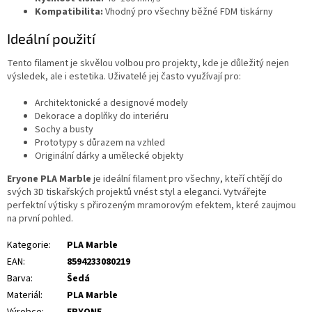
Kompatibilita:
Vhodný pro všechny běžné FDM tiskárny
Ideální použití
Tento filament je skvělou volbou pro projekty, kde je důležitý nejen
výsledek, ale i estetika. Uživatelé jej často využívají pro:
Architektonické a designové modely
Dekorace a doplňky do interiéru
Sochy a busty
Prototypy s důrazem na vzhled
Originální dárky a umělecké objekty
Eryone PLA Marble
je ideální filament pro všechny, kteří chtějí do
svých 3D tiskařských projektů vnést styl a eleganci. Vytvářejte
perfektní výtisky s přirozeným mramorovým efektem, které zaujmou
na první pohled.
Kategorie
:
PLA Marble
EAN
:
8594233080219
Barva
:
Šedá
Materiál
:
PLA Marble