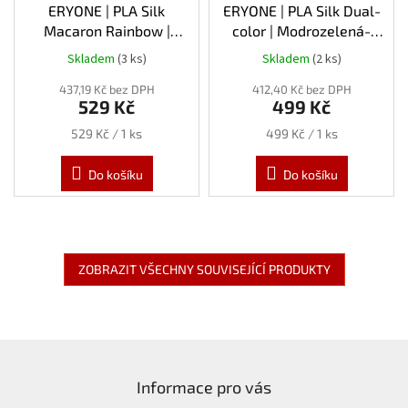
ERYONE | PLA Silk
ERYONE | PLA Silk Dual-
Macaron Rainbow |
color | Modrozelená-
Waterfall Rainbow |
oranžová | 1.75mm | 1kg
Skladem
(3 ks)
Skladem
(2 ks)
1.75mm | 1kg
437,19 Kč bez DPH
412,40 Kč bez DPH
529 Kč
499 Kč
Měrná
Měrná
529 Kč / 1 ks
499 Kč / 1 ks
cena:
cena:
Do košíku
Do košíku
ZOBRAZIT VŠECHNY SOUVISEJÍCÍ PRODUKTY
Z
á
Informace pro vás
p