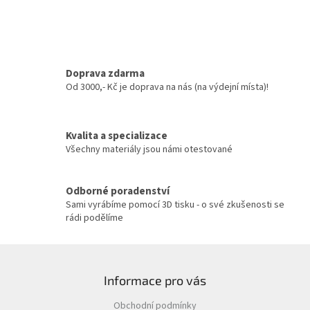
d
o
v
a
á
c
n
í
í
p
r
Doprava zdarma
v
Od 3000,- Kč je doprava na nás (na výdejní místa)!
k
y
v
Kvalita a specializace
ý
Všechny materiály jsou námi otestované
p
i
s
u
Odborné poradenství
Sami vyrábíme pomocí 3D tisku - o své zkušenosti se
rádi podělíme
Z
á
Informace pro vás
p
a
Obchodní podmínky