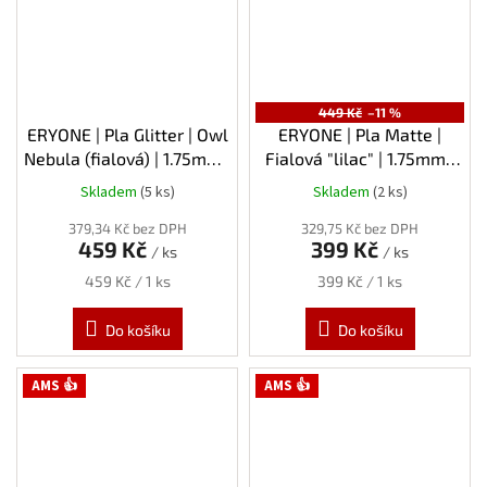
449 Kč
–11 %
ERYONE | Pla Glitter | Owl
ERYONE | Pla Matte |
Nebula (fialová) | 1.75mm |
Fialová "lilac" | 1.75mm |
1kg
1kg
Skladem
(5 ks)
Skladem
(2 ks)
379,34 Kč bez DPH
329,75 Kč bez DPH
459 Kč
399 Kč
/ ks
/ ks
Měrná
Měrná
459 Kč / 1 ks
399 Kč / 1 ks
cena:
cena:
Do košíku
Do košíku
AMS 👍
AMS 👍