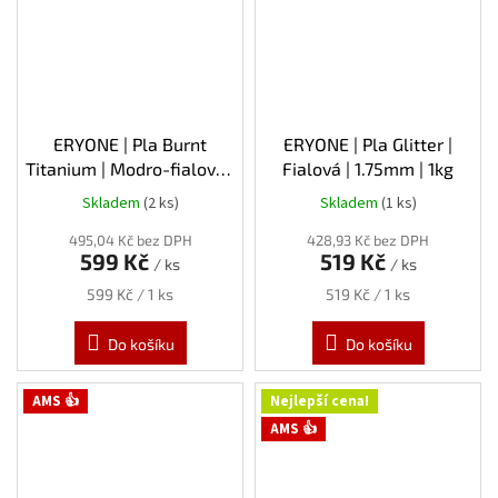
ERYONE | Pla Burnt
ERYONE | Pla Glitter |
Titanium | Modro-fialová |
Fialová | 1.75mm | 1kg
1.75mm | 1kg
Skladem
(2 ks)
Skladem
(1 ks)
495,04 Kč bez DPH
428,93 Kč bez DPH
599 Kč
519 Kč
/ ks
/ ks
Měrná
Měrná
599 Kč / 1 ks
519 Kč / 1 ks
cena:
cena:
Do košíku
Do košíku
AMS 👍
Nejlepší cena!
AMS 👍