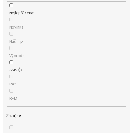
Nejlepší cena!
Novinka
Náš Tip
Výprodej
AMS 👍
Refill
RFID
Značky