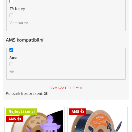
Tři barvy
Více barev
AMS kompatibilní
Ano
Ne
VYMAZAT FILTRY
Položek k zobrazení:
23
V
Nejlepší cena!
AMS 👍
ý
AMS 👍
p
i