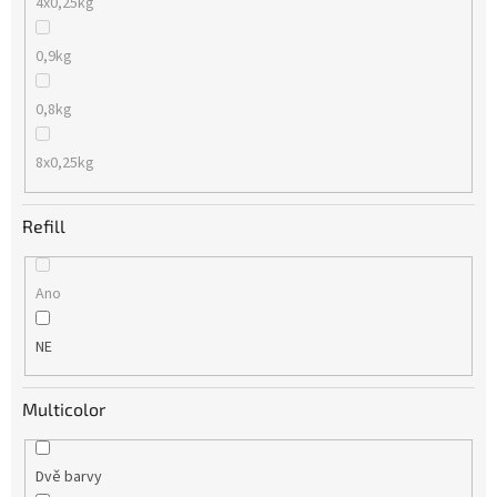
4x0,25kg
0,9kg
0,8kg
8x0,25kg
Refill
Ano
NE
Multicolor
Dvě barvy