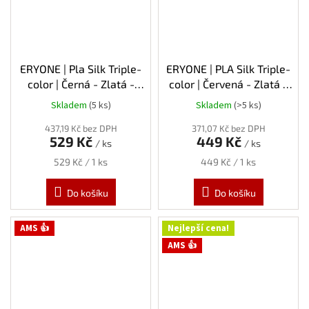
ERYONE | Pla Silk Triple-
ERYONE | PLA Silk Triple-
color | Černá - Zlatá -
color | Červená - Zlatá -
Fialová | 1.75mm | 1kg
Fialová | 1.75mm | 1kg
Skladem
(5 ks)
Skladem
(>5 ks)
437,19 Kč bez DPH
371,07 Kč bez DPH
529 Kč
449 Kč
/ ks
/ ks
Měrná
Měrná
529 Kč / 1 ks
449 Kč / 1 ks
cena:
cena:
Do košíku
Do košíku
AMS 👍
Nejlepší cena!
AMS 👍