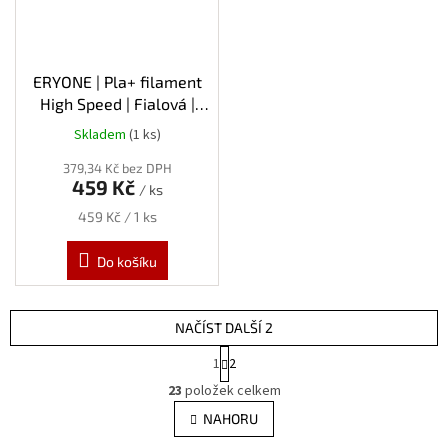
ERYONE | Pla+ filament
High Speed | Fialová |
1.75mm | 1kg
Skladem
(1 ks)
379,34 Kč bez DPH
459 Kč
/ ks
Měrná
459 Kč / 1 ks
cena:
Do košíku
NAČÍST DALŠÍ 2
S
1
2
t
O
r
23
položek celkem
v
á
l
NAHORU
n
á
k