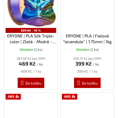
559 Kč
–16 %
ERYONE | PLA Silk Triple-
ERYONE | PLA | Fialová
color | Zlatá - Modrá -
"levandule" | 1.75mm | 1kg
Fialová | 1.75mm | 1kg
Skladem
(2 ks)
Skladem
(1 ks)
387,60 Kč bez DPH
329,75 Kč bez DPH
469 Kč
399 Kč
/ ks
/ ks
Měrná
Měrná
469 Kč / 1 ks
399 Kč / 1 ks
cena:
cena:
Do košíku
Do košíku
AMS 👍
AMS 👍