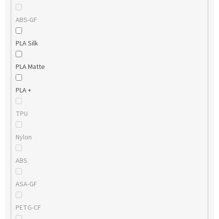
ABS-GF
PLA Silk
PLA Matte
PLA +
TPU
Nylon
ABS
ASA-GF
PETG-CF