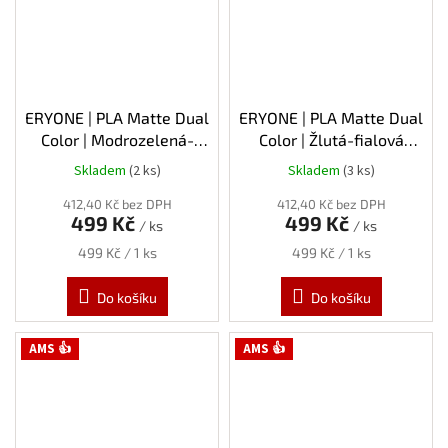
ERYONE | PLA Matte Dual
ERYONE | PLA Matte Dual
Color | Modrozelená-
Color | Žlutá-fialová
fialová (Dreamland) |
(Granite) | 1.75mm | 1kg
Skladem
(2 ks)
Skladem
(3 ks)
1.75mm | 1kg
412,40 Kč bez DPH
412,40 Kč bez DPH
499 Kč
499 Kč
/ ks
/ ks
Měrná
Měrná
499 Kč / 1 ks
499 Kč / 1 ks
cena:
cena:
Do košíku
Do košíku
AMS 👍
AMS 👍