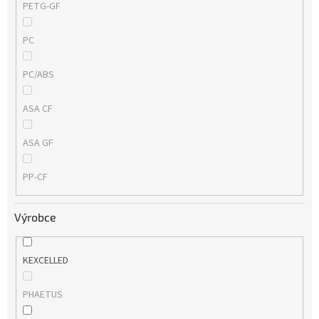
PETG-GF
PC
PC/ABS
ASA CF
ASA GF
PP-CF
Výrobce
KEXCELLED
PHAETUS