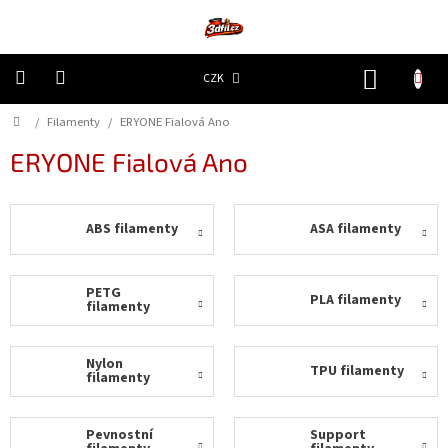
Přejít
na
obsah
NÁKUP
CZK
KOŠÍK
Domů
/
Filamenty
/
ERYONE Fialová Ano
3D
Tiskárny
ERYONE Fialová Ano
Filamenty
ABS filamenty
ASA filamenty
Resiny
Doplňky
PETG
PLA filamenty
a
filamenty
náhradní
díly
Nylon
TPU filamenty
filamenty
Nejlepší
ceny
Pevnostní
Support
🔥