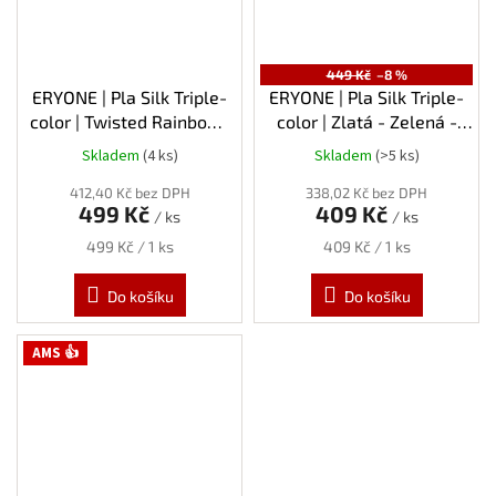
449 Kč
–8 %
ERYONE | Pla Silk Triple-
ERYONE | Pla Silk Triple-
color | Twisted Rainbow-
color | Zlatá - Zelená -
Shadow - Černá-Modrá-
Fialová | 1.75mm | 1kg
Skladem
(4 ks)
Skladem
(>5 ks)
Průměrné
Fialová | 1.75mm | 1kg
hodnocení
412,40 Kč bez DPH
338,02 Kč bez DPH
produktu
499 Kč
409 Kč
/ ks
/ ks
je
5,0
Měrná
Měrná
499 Kč / 1 ks
409 Kč / 1 ks
z
cena:
cena:
5
Do košíku
Do košíku
hvězdiček.
AMS 👍