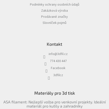
t
Podmínky ochrany osobních údajů
í
Zakázková výroba
Prodávané značky
Slovníček pojmů
Kontakt
info
@
3dfil.cz
774 430 447
Facebook
3dfilcz
Materiály pro 3d tisk
ASA filament: Nejlepší volba pro venkovní projekty. Ideální
materiál pro kutily a zahradníky