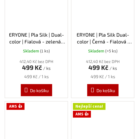
ERYONE | Pla Silk | Dual-
ERYONE | Pla Silk Dual-
color | Fialová - zelená |
color | Černá - Fialová |
1.75mm | 1kg
1.75mm | 1kg
Skladem
(1 ks)
Skladem
(>5 ks)
412,40 Kč bez DPH
412,40 Kč bez DPH
499 Kč
499 Kč
/ ks
/ ks
Měrná
Měrná
499 Kč / 1 ks
499 Kč / 1 ks
cena:
cena:
Do košíku
Do košíku
AMS 👍
Nejlepší cena!
AMS 👍