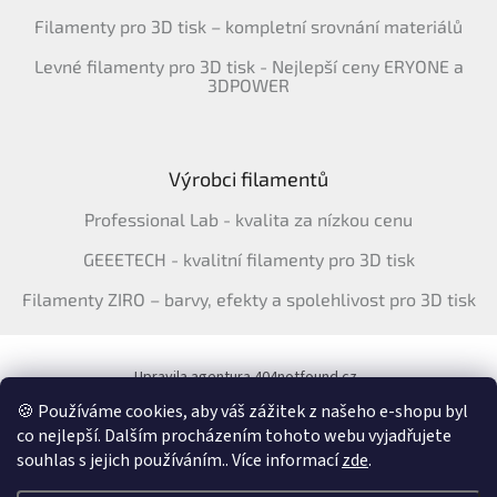
Filamenty pro 3D tisk – kompletní srovnání materiálů
Levné filamenty pro 3D tisk - Nejlepší ceny ERYONE a
3DPOWER
Výrobci filamentů
Professional Lab - kvalita za nízkou cenu
GEEETECH - kvalitní filamenty pro 3D tisk
Filamenty ZIRO – barvy, efekty a spolehlivost pro 3D tisk
Upravila agentura 404notfound.cz
Katalog filamentů ERYONE pro ČR
🍪 Používáme cookies, aby váš zážitek z našeho e-shopu byl
co nejlepší. Dalším procházením tohoto webu vyjadřujete
souhlas s jejich používáním.. Více informací
zde
.