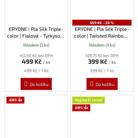
559 Kč
–28 %
ERYONE | Pla Silk Triple-
ERYONE | Pla Silk Triple-
color | Fialová - Tyrkysová
color | Twisted Rainbow-
- Oranžová | 1.75mm | 1kg
Fire - Červená-Zlatá-
Skladem
(2 ks)
Skladem
(3 ks)
Fialová | 1.75mm | 1kg
412,40 Kč bez DPH
329,75 Kč bez DPH
499 Kč
399 Kč
/ ks
/ ks
Měrná
Měrná
499 Kč / 1 ks
399 Kč / 1 ks
cena:
cena:
Do košíku
Do košíku
AMS 👍
Nejlepší cena!
AMS 👍