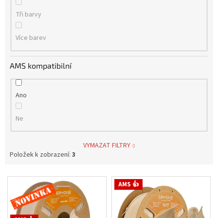
Tři barvy
Více barev
AMS kompatibilní
Ano
Ne
VYMAZAT FILTRY
Položek k zobrazení:
3
V
Novinka
AMS 👍
ý
p
i