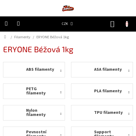
Přejít
na
obsah
NÁKUP
CZK
KOŠÍK
Domů
/
Filamenty
/
ERYONE Béžová 1kg
3D
Tiskárny
ERYONE Béžová 1kg
Filamenty
ABS filamenty
ASA filamenty
Resiny
Doplňky
PETG
PLA filamenty
a
filamenty
náhradní
díly
Nylon
TPU filamenty
filamenty
Nejlepší
ceny
Pevnostní
Support
🔥