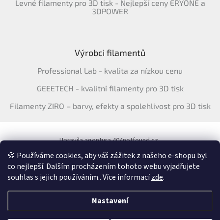
Levné filamenty pro 3D tisk - Nejlepší ceny ERYONE a
3DPOWER
Výrobci filamentů
Professional Lab - kvalita za nízkou cenu
GEEETECH - kvalitní filamenty pro 3D tisk
Filamenty ZIRO – barvy, efekty a spolehlivost pro 3D tisk
Upravila agentura 404notfound.cz
Katalog filamentů ERYONE pro ČR
🍪 Používáme cookies, aby váš zážitek z našeho e-shopu byl
co nejlepší. Dalším procházením tohoto webu vyjadřujete
souhlas s jejich používáním.. Více informací
zde
.
Vytvořil Shoptet
&
Nastavení