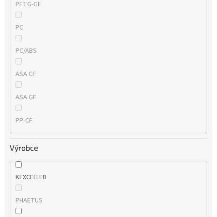
PETG-GF
PC
PC/ABS
ASA CF
ASA GF
PP-CF
Výrobce
KEXCELLED
PHAETUS