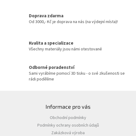
d
a
c
Doprava zdarma
í
Od 3000,- Kč je doprava na nás (na výdejní místa)!
p
r
v
Kvalita a specializace
k
y
Všechny materiály jsou námi otestované
v
ý
p
Odborné poradenství
i
Sami vyrábíme pomocí 3D tisku - o své zkušenosti se
s
rádi podělíme
u
Z
á
Informace pro vás
p
a
Obchodní podmínky
t
Podmínky ochrany osobních údajů
í
Zakázková výroba