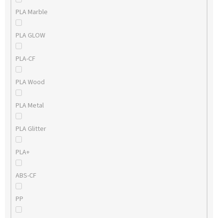
PLA Marble
PLA GLOW
PLA-CF
PLA Wood
PLA Metal
PLA Glitter
PLA+
ABS-CF
PP