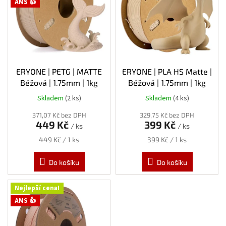
s
AMS 👍
p
r
o
d
u
k
ERYONE | PETG | MATTE
ERYONE | PLA HS Matte |
t
Béžová | 1.75mm | 1kg
Béžová | 1.75mm | 1kg
ů
Skladem
(2 ks)
Skladem
(4 ks)
371,07 Kč bez DPH
329,75 Kč bez DPH
449 Kč
399 Kč
/ ks
/ ks
Měrná
Měrná
449 Kč / 1 ks
399 Kč / 1 ks
cena:
cena:
Do košíku
Do košíku
Nejlepší cena!
AMS 👍