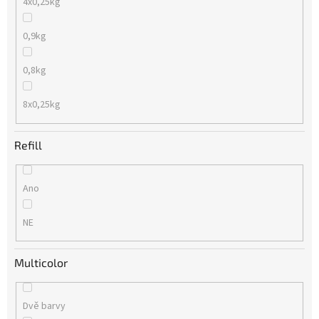
4x0,25kg
0,9kg
0,8kg
8x0,25kg
Refill
Ano
NE
Multicolor
Dvě barvy