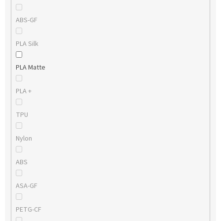
ABS-GF
PLA Silk
PLA Matte
PLA +
TPU
Nylon
ABS
ASA-GF
PETG-CF