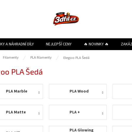
KY A NÁHRADNÍ DÍLY
NEJLEPŠÍ CENY
🔥 NOVINKY 🔥
ZAKÁ
ů
Filamenty
PLA filamenty
Elegoo PLA Šedá
goo PLA Šedá
PLA Marble
PLA Wood
PLA Matte
PLA +
PLA Glowing