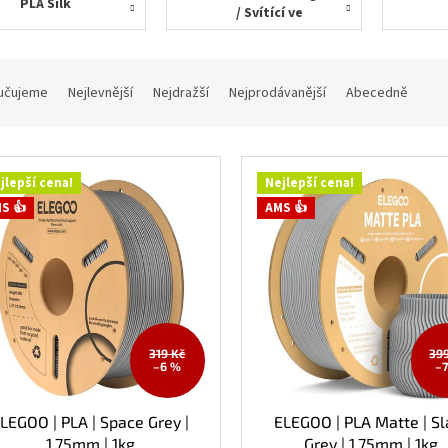
PLA Silk
/ Svítící ve
tmě
učujeme
Nejlevnější
Nejdražší
Nejprodávanější
Abecedně
jlepší cena!
Nejlepší cena!
S 👍
AMS 👍
319 Kč
39
–6 %
–
LEGOO | PLA | Space Grey |
ELEGOO | PLA Matte | Sl
1.75mm | 1kg
Grey | 1.75mm | 1kg