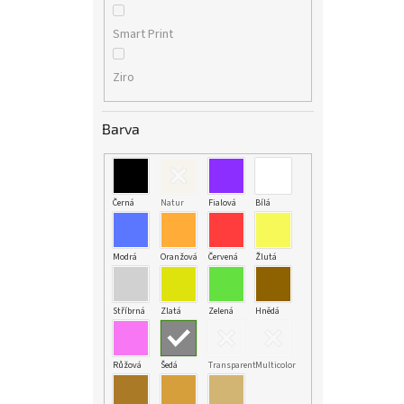
Smart Print
Ziro
Barva
Černá
Natur
Fialová
Bílá
Modrá
Oranžová
Červená
Žlutá
Stříbrná
Zlatá
Zelená
Hnědá
Růžová
Šedá
Transparent
Multicolor