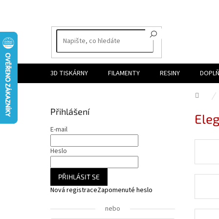
Přejít
na
obsah
3D TISKÁRNY
FILAMENTY
RESINY
DOPLŇ
Dom
P
Přihlášení
Ele
o
s
E-mail
t
r
Heslo
a
n
PŘIHLÁSIT SE
n
Nová registrace
Zapomenuté heslo
í
p
nebo
a