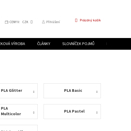
NÁKUPNÍ
Prázdný košík
CENY V:
CZK
Přihlášení
KOŠÍK
ZKOVÁ VÝROBA
ČLÁNKY
SLOVNÍČEK POJMŮ
PROGRAM PR
PLA Glitter
PLA Basic
PLA
PLA Pastel
Multicolor