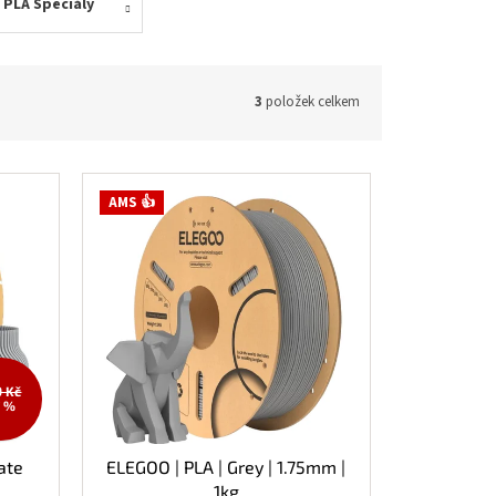
PLA Speciály
3
položek celkem
AMS 👍
9 Kč
7 %
ate
ELEGOO | PLA | Grey | 1.75mm |
1kg