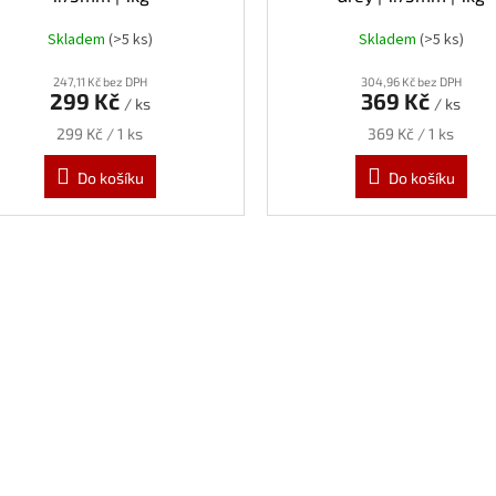
Skladem
(>5 ks)
Skladem
(>5 ks)
247,11 Kč bez DPH
304,96 Kč bez DPH
299 Kč
369 Kč
/ ks
/ ks
Měrná
Měrná
299 Kč / 1 ks
369 Kč / 1 ks
cena:
cena:
Do košíku
Do košíku
O
v
l
á
d
a
c
í
p
r
v