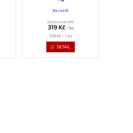
Na cestě
263,64 Kč bez DPH
319 Kč
/ ks
Měrná
319 Kč / 1 ks
cena:
DETAIL