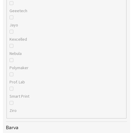
Geeetech
Jayo
Kexcelled
Nebula
Polymaker
Prof. Lab
Smart Print
Ziro
Barva