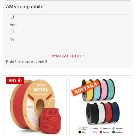
AMS kompatibilní
Ano
Ne
VYMAZAT FILTRY
Položek k zobrazení:
2
V
Novinka
AMS 👍
ý
p
i
s
p
r
o
d