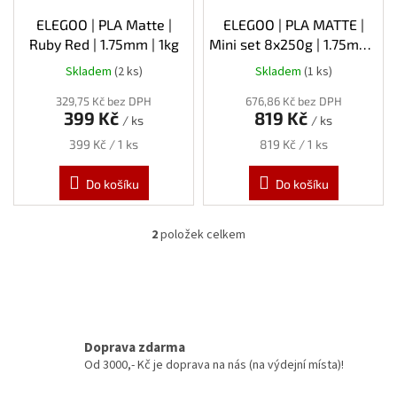
u
k
ELEGOO | PLA Matte |
ELEGOO | PLA MATTE |
t
Ruby Red | 1.75mm | 1kg
Mini set 8x250g | 1.75mm |
ů
2kg
Skladem
(2 ks)
Skladem
(1 ks)
329,75 Kč bez DPH
676,86 Kč bez DPH
399 Kč
819 Kč
/ ks
/ ks
Měrná
Měrná
399 Kč / 1 ks
819 Kč / 1 ks
cena:
cena:
Do košíku
Do košíku
2
položek celkem
O
v
l
á
d
a
c
Doprava zdarma
í
Od 3000,- Kč je doprava na nás (na výdejní místa)!
p
r