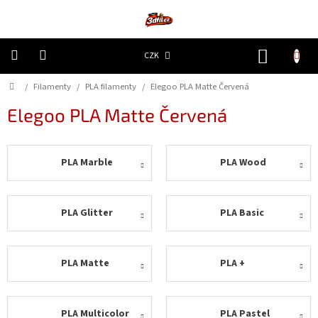
Přejít
na
obsah
NÁKUP
CZK
KOŠÍK
Domů
/
Filamenty
/
PLA filamenty
/
Elegoo PLA Matte Červená
3D
Tiskárny
Elegoo PLA Matte Červená
Filamenty
PLA Marble
PLA Wood
Resiny
Doplňky
PLA Glitter
PLA Basic
a
náhradní
díly
PLA Matte
PLA +
Nejlepší
ceny
🔥
PLA Multicolor
PLA Pastel