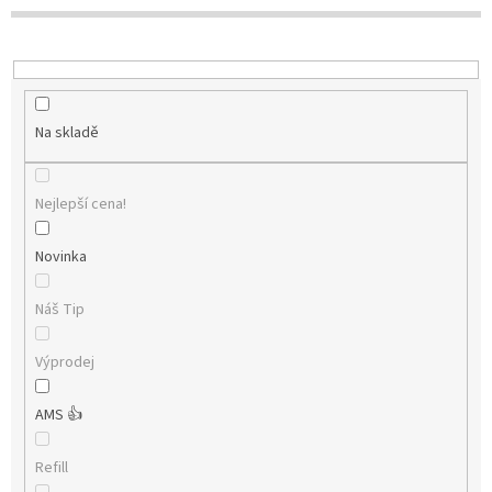
t
ů
Na skladě
Nejlepší cena!
Novinka
Náš Tip
Výprodej
AMS 👍
Refill