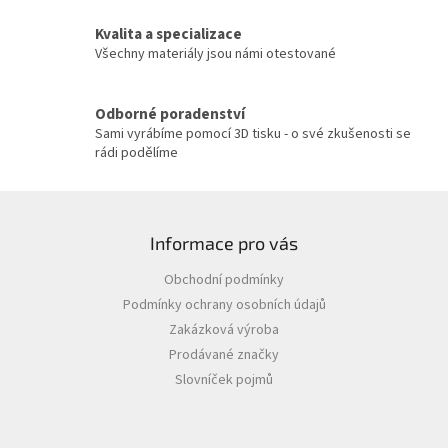
v
Kvalita a specializace
k
y
Všechny materiály jsou námi otestované
v
ý
p
Odborné poradenství
i
Sami vyrábíme pomocí 3D tisku - o své zkušenosti se
s
rádi podělíme
u
Z
á
Informace pro vás
p
a
Obchodní podmínky
t
Podmínky ochrany osobních údajů
í
Zakázková výroba
Prodávané značky
Slovníček pojmů