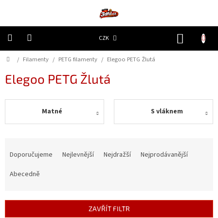
Přejít
na
obsah
NÁKUP
CZK
KOŠÍK
Domů
/
Filamenty
/
PETG filamenty
/
Elegoo PETG Žlutá
3D
Tiskárny
Elegoo PETG Žlutá
Filamenty
Matné
S vláknem
Resiny
Doplňky
Ř
a
a
náhradní
Doporučujeme
Nejlevnější
Nejdražší
Nejprodávanější
díly
z
e
Abecedně
n
Nejlepší
ceny
í
p
ZAVŘÍT FILTR
🔥
r