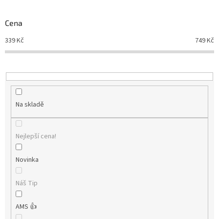
Novinky
🔥
o
d
Cena
Zakázková
u
výroba
339
Kč
749
Kč
k
t
Články
ů
Slovníček
pojmů
Na skladě
Program
pro
školy
Nejlepší cena!
Značky
Novinka
Měna
(CZK)
Náš Tip
Přihlášení
AMS 👍