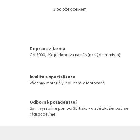
3
položek celkem
O
v
l
á
d
a
c
Doprava zdarma
í
Od 3000,- Kč je doprava na nás (na výdejní místa)!
p
r
v
Kvalita a specializace
k
y
Všechny materiály jsou námi otestované
v
ý
p
Odborné poradenství
i
Sami vyrábíme pomocí 3D tisku - o své zkušenosti se
s
rádi podělíme
u
Z
á