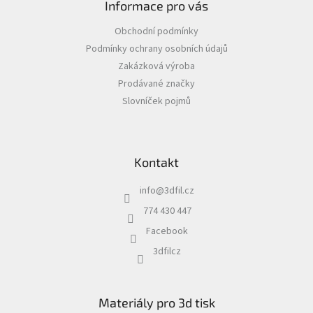
Informace pro vás
p
a
Obchodní podmínky
t
Podmínky ochrany osobních údajů
í
Zakázková výroba
Prodávané značky
Slovníček pojmů
Kontakt
info
@
3dfil.cz
774 430 447
Facebook
3dfilcz
Materiály pro 3d tisk