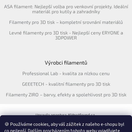
ASA filament: Nejlepší volba pro venkovní projekty. Ideální
materiál pro kutily a zahradníky
Filamenty pro 3D tisk – kompletní srovnání materiálů
Levné filamenty pro 3D tisk - Nejlepší ceny ERYONE a
3DPOWER
Výrobci filamentů
Professional Lab - kvalita za nízkou cenu
GEEETECH - kvalitní filamenty pro 3D tisk
Filamenty ZIRO – barvy, efekty a spolehlivost pro 3D tisk
Upravila agentura 404notfound.cz
Katalog filamentů ERYONE pro ČR
🍪 Používáme cookies, aby váš zážitek z našeho e-shopu byl
co nejlepší. Dalším procházením tohoto webu vyjadřujete