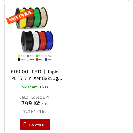
Novinka
ELEGOO | PETG | Rapid
PETG Mini set 8x250g
varianta 2 | 1.75mm | 2kg
Skladem
(1 ks)
619,01 Kč bez DPH
749 Kč
/ ks
Měrná
749 Kč / 1 ks
cena:
Do košíku