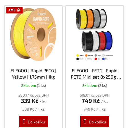
V
AMS 👍
ý
p
i
s
p
r
o
d
u
k
ELEGOO | Rapid PETG |
ELEGOO | PETG | Rapid
t
Yellow | 1.75mm | 1kg
PETG Mini set 8x250g |
ů
1.75mm | 2kg
Skladem
(1 ks)
Skladem
(2 ks)
280,17 Kč bez DPH
619,01 Kč bez DPH
339 Kč
749 Kč
/ ks
/ ks
Měrná
Měrná
339 Kč / 1 ks
749 Kč / 1 ks
cena:
cena:
Do košíku
Do košíku