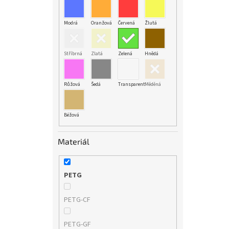
Modrá
Oranžová
Červená
Žlutá
Stříbrná
Zlatá
Zelená
Hnědá
Růžová
Šedá
Transparent
Měděná
Béžová
Materiál
PETG
PETG-CF
PETG-GF