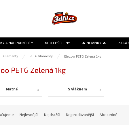
KY A NÁHRADNÍ DÍLY
NEJLEPŠÍ CENY
🔥 NOVINKY 🔥
ZAKÁ
ů
Filamenty
PETG filamenty
Elegoo PETG Zelená 1kg
goo PETG Zelená 1kg
Matné
S vláknem
učujeme
Nejlevnější
Nejdražší
Nejprodávanější
Abecedně