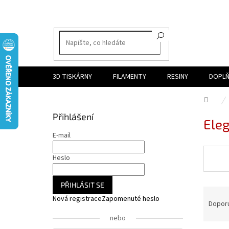
Přejít
na
obsah
3D TISKÁRNY
FILAMENTY
RESINY
DOPLŇ
Dom
P
Přihlášení
Ele
o
s
E-mail
t
r
Heslo
a
n
PŘIHLÁSIT SE
Ř
n
Nová registrace
Zapomenuté heslo
a
í
Dopor
z
p
nebo
e
a