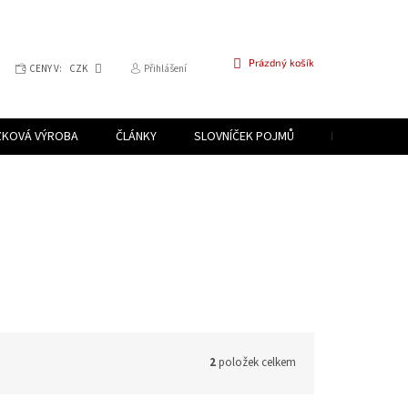
NÁKUPNÍ
Prázdný košík
CENY V:
CZK
Přihlášení
KOŠÍK
ZKOVÁ VÝROBA
ČLÁNKY
SLOVNÍČEK POJMŮ
PROGRAM PR
2
položek celkem