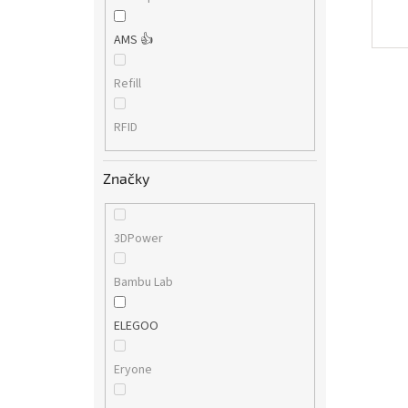
AMS 👍
Refill
RFID
Značky
3DPower
Bambu Lab
ELEGOO
Eryone