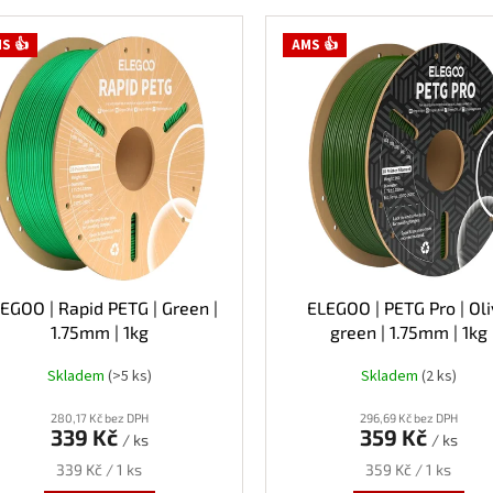
S 👍
AMS 👍
EGOO | Rapid PETG | Green |
ELEGOO | PETG Pro | Ol
1.75mm | 1kg
green | 1.75mm | 1kg
Skladem
(>5 ks)
Skladem
(2 ks)
280,17 Kč bez DPH
296,69 Kč bez DPH
339 Kč
359 Kč
/ ks
/ ks
Měrná
Měrná
339 Kč / 1 ks
359 Kč / 1 ks
cena:
cena: