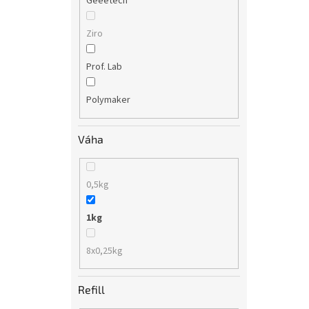
Geeetech
Ziro
Prof. Lab
Polymaker
Váha
0,5kg
1kg
8x0,25kg
Refill