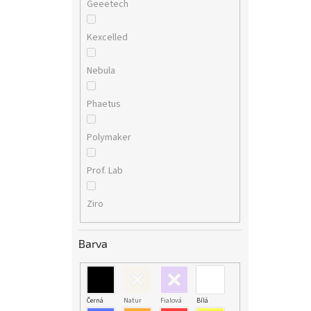
Geeetech
Kexcelled
Nebula
Phaetus
Polymaker
Prof. Lab
Ziro
Barva
Černá
Natur
Fialová
Bílá