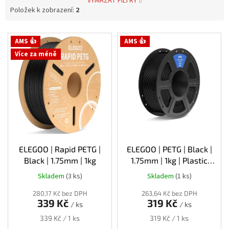
VYMAZAT FILTRY
Položek k zobrazení:
2
V
AMS 👍
AMS 👍
ý
Více za méně
p
i
s
p
r
o
d
u
k
ELEGOO | Rapid PETG |
ELEGOO | PETG | Black |
t
Black | 1.75mm | 1kg
1.75mm | 1kg | Plastic
ů
Spool
Skladem
(3 ks)
Skladem
(1 ks)
280,17 Kč bez DPH
263,64 Kč bez DPH
339 Kč
319 Kč
/ ks
/ ks
Měrná
Měrná
339 Kč / 1 ks
319 Kč / 1 ks
cena:
cena: