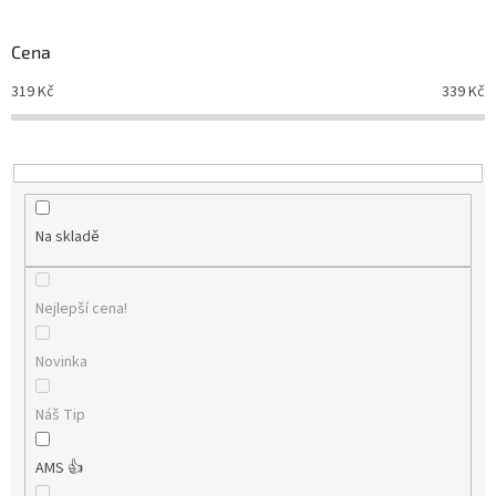
Novinky
🔥
o
d
Cena
Zakázková
u
výroba
319
Kč
339
Kč
k
t
Články
ů
Slovníček
pojmů
Na skladě
Program
pro
školy
Nejlepší cena!
Značky
Novinka
Měna
(CZK)
Náš Tip
Přihlášení
AMS 👍