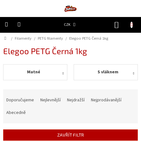
Přejít
na
obsah
NÁKUP
CZK
KOŠÍK
Domů
/
Filamenty
/
PETG filamenty
/
Elegoo PETG Černá 1kg
3D
Tiskárny
Elegoo PETG Černá 1kg
Filamenty
Matné
S vláknem
Resiny
Doplňky
Ř
a
a
náhradní
Doporučujeme
Nejlevnější
Nejdražší
Nejprodávanější
díly
z
e
Abecedně
n
Nejlepší
ceny
í
p
ZAVŘÍT FILTR
🔥
r