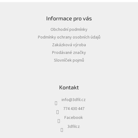
Z
á
Informace pro vás
p
a
Obchodní podmínky
t
Podmínky ochrany osobních údajů
í
Zakázková výroba
Prodávané značky
Slovníček pojmů
Kontakt
info
@
3dfil.cz
774 430 447
Facebook
3dfilcz