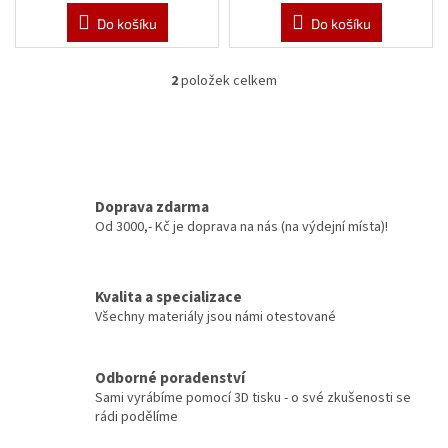
Do košíku
Do košíku
2
položek celkem
O
v
l
á
d
a
c
Doprava zdarma
í
Od 3000,- Kč je doprava na nás (na výdejní místa)!
p
r
v
Kvalita a specializace
k
y
Všechny materiály jsou námi otestované
v
ý
p
Odborné poradenství
i
Sami vyrábíme pomocí 3D tisku - o své zkušenosti se
s
rádi podělíme
u