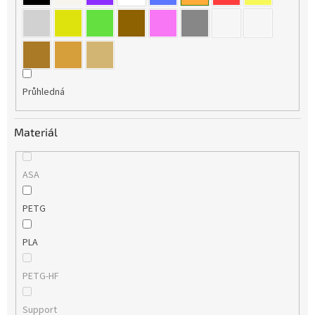
Průhledná
Materiál
ASA
PETG
PLA
PETG-HF
Support