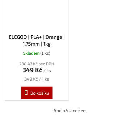
ELEGOO | PLA+ | Orange |
1.75mm | 1kg
Skladem
(1 ks)
288,43 Kč bez DPH
349 Kč
/ ks
Měrná
349 Kč / 1 ks
cena:
Do košíku
9
položek celkem
O
v
l
á
d