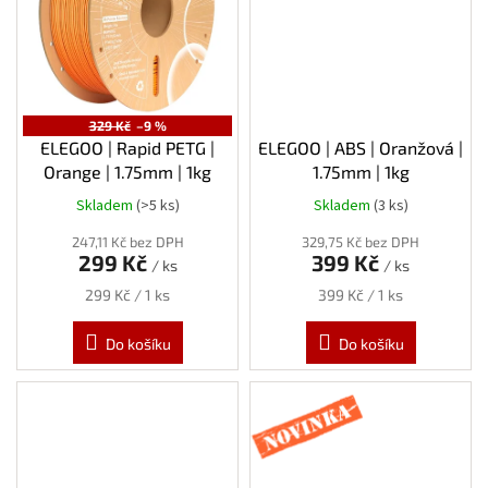
329 Kč
–9 %
ELEGOO | Rapid PETG |
ELEGOO | ABS | Oranžová |
Orange | 1.75mm | 1kg
1.75mm | 1kg
Skladem
(>5 ks)
Skladem
(3 ks)
247,11 Kč bez DPH
329,75 Kč bez DPH
299 Kč
399 Kč
/ ks
/ ks
Měrná
Měrná
299 Kč / 1 ks
399 Kč / 1 ks
cena:
cena:
Do košíku
Do košíku
Novinka