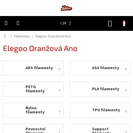
Přejít
na
obsah
NÁKUP
CZK
KOŠÍK
Domů
/
Filamenty
/
Elegoo Oranžová Ano
3D
Tiskárny
Elegoo Oranžová Ano
Filamenty
ABS filamenty
ASA filamenty
Resiny
Doplňky
PETG
PLA filamenty
a
filamenty
náhradní
díly
Nylon
TPU filamenty
filamenty
Nejlepší
ceny
Pevnostní
Support
🔥