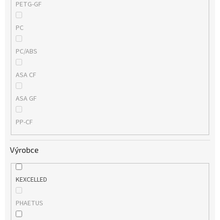
PETG-GF
PC
PC/ABS
ASA CF
ASA GF
PP-CF
Výrobce
KEXCELLED
PHAETUS