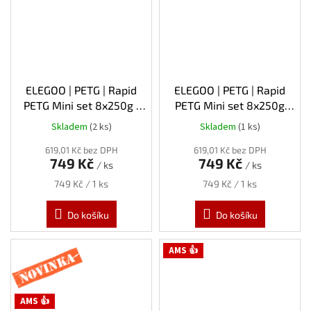
ELEGOO | PETG | Rapid
ELEGOO | PETG | Rapid
PETG Mini set 8x250g |
PETG Mini set 8x250g
1.75mm | 2kg
varianta 2 | 1.75mm | 2kg
Skladem
(2 ks)
Skladem
(1 ks)
619,01 Kč bez DPH
619,01 Kč bez DPH
749 Kč
749 Kč
/ ks
/ ks
Měrná
Měrná
749 Kč / 1 ks
749 Kč / 1 ks
cena:
cena:
Do košíku
Do košíku
Novinka
AMS 👍
AMS 👍