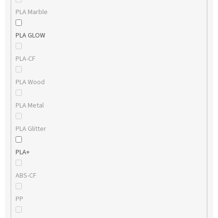
PLA Marble
PLA GLOW
PLA-CF
PLA Wood
PLA Metal
PLA Glitter
PLA+
ABS-CF
PP