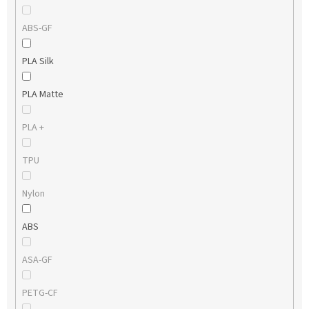
ABS-GF
PLA Silk
PLA Matte
PLA +
TPU
Nylon
ABS
ASA-GF
PETG-CF