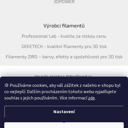
3DPOWER
Výrobci filamentů
Professional Lab - kvalita za nízkou cenu
GEEETECH - kvalitní filamenty pro 3D tisk
Filamenty ZIRO – barvy, efekty a spolehlivost pro 3D tisk
Upravila agentura 404notfound.cz
Katalog filamentů ERYONE pro ČR
🍪 Používáme cookies, aby váš zážitek z našeho e-shopu byl
co nejlepší. Dalším procházením tohoto webu vyjadřujete
souhlas s jejich používáním.. Více informací
zde
.
Vytvořil Shoptet
&
Nastavení
Copyright 2026
3Dfil.cz
. Všechna práva vyhrazena.
Upravit nastavení