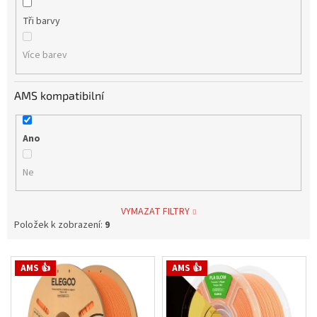
Tři barvy
Více barev
AMS kompatibilní
Ano
Ne
VYMAZAT FILTRY
Položek k zobrazení:
9
V
AMS 👍
AMS 👍
ý
p
i