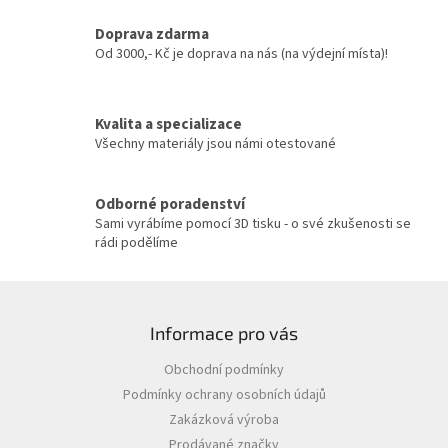
a
c
Doprava zdarma
í
Od 3000,- Kč je doprava na nás (na výdejní místa)!
p
r
v
Kvalita a specializace
k
y
Všechny materiály jsou námi otestované
v
ý
p
Odborné poradenství
i
Sami vyrábíme pomocí 3D tisku - o své zkušenosti se
s
rádi podělíme
u
Z
á
Informace pro vás
p
a
Obchodní podmínky
t
Podmínky ochrany osobních údajů
í
Zakázková výroba
Prodávané značky