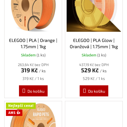
s
p
r
o
d
u
k
ELEGOO | PLA | Orange |
ELEGOO | PLA Glow |
t
1.75mm | 1kg
Oranžová | 1.75mm | 1kg
ů
Skladem
(1 ks)
Skladem
(1 ks)
263,64 Kč bez DPH
437,19 Kč bez DPH
319 Kč
529 Kč
/ ks
/ ks
Měrná
Měrná
319 Kč / 1 ks
529 Kč / 1 ks
cena:
cena:
Do košíku
Do košíku
Nejlepší cena!
AMS 👍