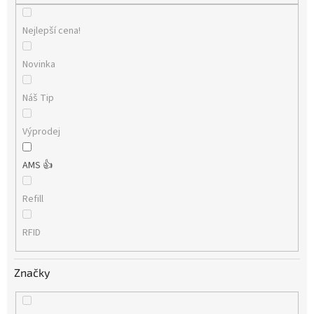
Nejlepší cena!
Novinka
Náš Tip
Výprodej
AMS 👍
Refill
RFID
Značky