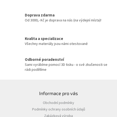
d
a
c
Doprava zdarma
í
Od 3000,- Kč je doprava na nás (na výdejní místa)!
p
r
v
Kvalita a specializace
k
y
Všechny materiály jsou námi otestované
v
ý
p
Odborné poradenství
i
Sami vyrábíme pomocí 3D tisku - o své zkušenosti se
s
rádi podělíme
u
Z
á
Informace pro vás
p
a
Obchodní podmínky
t
Podmínky ochrany osobních údajů
í
Zakázková výroba