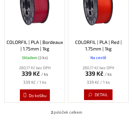
s
p
r
o
d
u
k
COLORFIL | PLA | Bordeaux
COLORFIL | PLA | Red |
t
| 1.75mm | 1kg
1.75mm | 1kg
ů
Skladem
(2 ks)
Na cestě
280,17 Kč bez DPH
280,17 Kč bez DPH
339 Kč
339 Kč
/ ks
/ ks
Měrná
Měrná
339 Kč / 1 ks
339 Kč / 1 ks
cena:
cena:
DETAIL
Do košíku
2
položek celkem
O
v
l
á