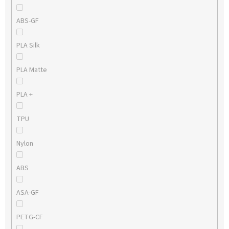
ABS-GF
PLA Silk
PLA Matte
PLA +
TPU
Nylon
ABS
ASA-GF
PETG-CF