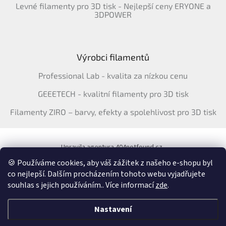
Levné filamenty pro 3D tisk - Nejlepší ceny ERYONE a
3DPOWER
Výrobci filamentů
Professional Lab - kvalita za nízkou cenu
GEEETECH - kvalitní filamenty pro 3D tisk
Filamenty ZIRO – barvy, efekty a spolehlivost pro 3D tisk
Upravila agentura 404notfound.cz
Katalog filamentů ERYONE pro ČR
🍪 Používáme cookies, aby váš zážitek z našeho e-shopu byl
co nejlepší. Dalším procházením tohoto webu vyjadřujete
souhlas s jejich používáním.. Více informací
zde
.
Vytvořil Shoptet
&
Nastavení