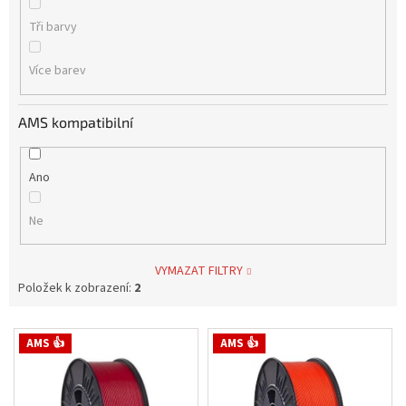
Tři barvy
Více barev
AMS kompatibilní
Ano
Ne
VYMAZAT FILTRY
Položek k zobrazení:
2
V
AMS 👍
AMS 👍
ý
p
i