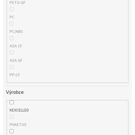
PETG-GF
PC
PC/ABS
ASA CF
ASA GF
PP-CF
Výrobce
KEXCELLED
PHAETUS