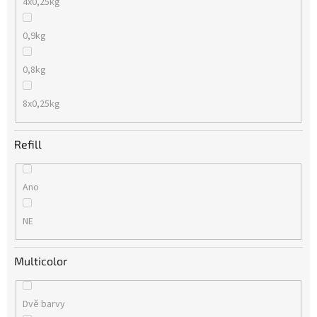
4x0,25kg
0,9kg
0,8kg
8x0,25kg
Refill
Ano
NE
Multicolor
Dvě barvy