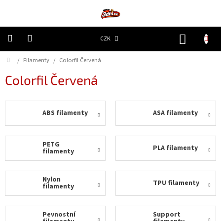
Přejít
na
obsah
NÁKUP
CZK
KOŠÍK
Domů
/
Filamenty
/
Colorfil Červená
3D
Tiskárny
Colorfil Červená
Filamenty
ABS filamenty
ASA filamenty
Resiny
Doplňky
PETG
PLA filamenty
a
filamenty
náhradní
díly
Nylon
TPU filamenty
filamenty
Nejlepší
ceny
Pevnostní
Support
🔥