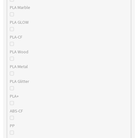
PLA Marble
PLA GLOW
PLA-CF
PLA Wood
PLA Metal
PLA Glitter
PLA+
ABS-CF
PP