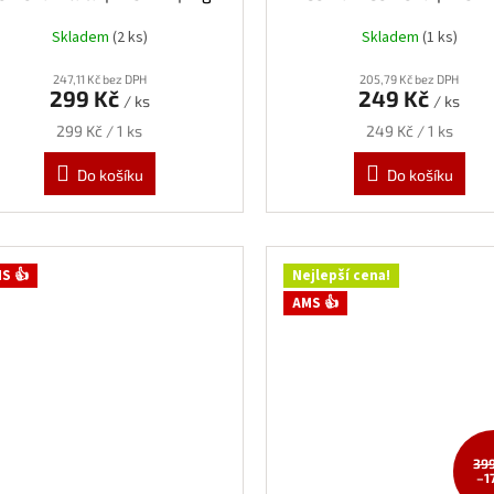
0,3kg
Skladem
(2 ks)
Skladem
(1 ks)
247,11 Kč bez DPH
205,79 Kč bez DPH
299 Kč
249 Kč
/ ks
/ ks
Měrná
Měrná
299 Kč / 1 ks
249 Kč / 1 ks
cena:
cena:
Do košíku
Do košíku
S 👍
Nejlepší cena!
AMS 👍
39
–1