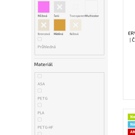
Růžová
Šedá
Transparent
Multicolor
ER
Bronzová
Měděná
Béžová
| 
Průhledná
Materiál
ASA
PETG
PLA
Ne
Ná
PETG-HF
AM