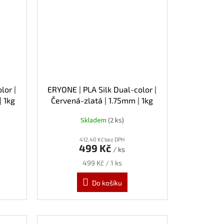
lor |
ERYONE | PLA Silk Dual-color |
 1kg
Červená-zlatá | 1.75mm | 1kg
Skladem
(2 ks)
412,40 Kč bez DPH
499 Kč
/ ks
Měrná
499 Kč / 1 ks
cena:
Do košíku