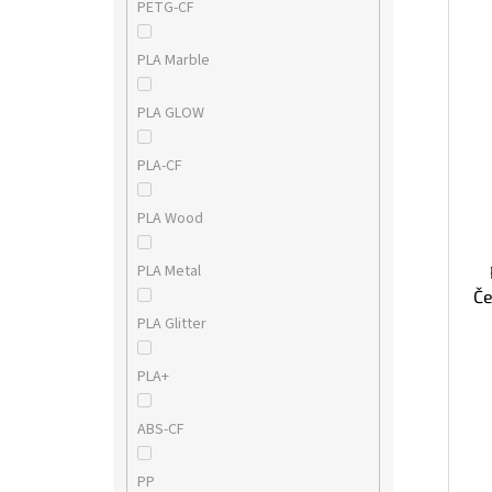
PETG-CF
PLA Marble
PLA GLOW
PLA-CF
PLA Wood
PLA Metal
Če
PLA Glitter
PLA+
ABS-CF
PP