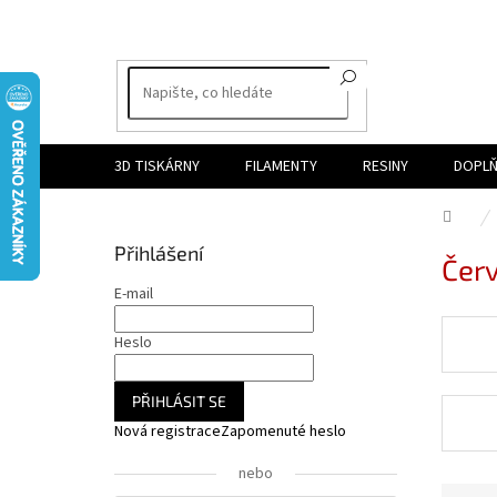
Přejít
na
obsah
3D TISKÁRNY
FILAMENTY
RESINY
DOPLŇ
Dom
P
Přihlášení
Čer
o
s
E-mail
t
r
Heslo
a
n
PŘIHLÁSIT SE
n
Nová registrace
Zapomenuté heslo
í
p
nebo
a
Ř