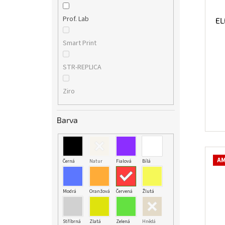
Prof. Lab
EL
Smart Print
STR-REPLICA
Ziro
Barva
AM
Černá
Natur
Fialová
Bílá
Modrá
Oranžová
Červená
Žlutá
Stříbrná
Zlatá
Zelená
Hnědá