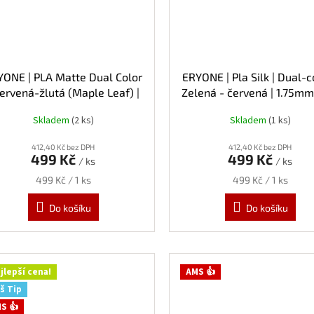
YONE | PLA Matte Dual Color
ERYONE | Pla Silk | Dual-co
Červená-žlutá (Maple Leaf) |
Zelená - červená | 1.75mm 
1.75mm | 1kg
Skladem
(2 ks)
Skladem
(1 ks)
412,40 Kč bez DPH
412,40 Kč bez DPH
499 Kč
499 Kč
/ ks
/ ks
Měrná
Měrná
499 Kč / 1 ks
499 Kč / 1 ks
cena:
cena:
Do košíku
Do košíku
jlepší cena!
AMS 👍
š Tip
S 👍