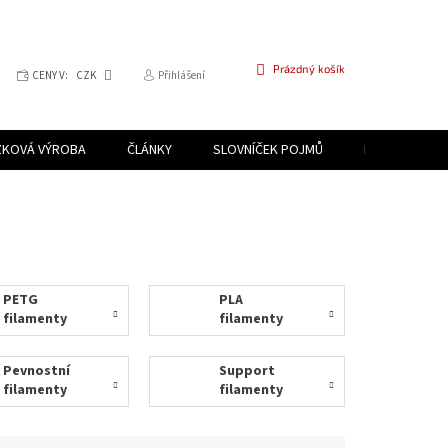
NÁKUPNÍ
Prázdný košík
CENY V:
CZK
Přihlášení
KOŠÍK
ZKOVÁ VÝROBA
ČLÁNKY
SLOVNÍČEK POJMŮ
PROGRAM PR
PETG
PLA
filamenty
filamenty
Pevnostní
Support
filamenty
filamenty