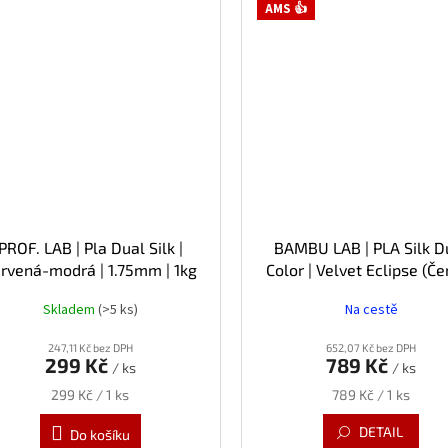
AMS 👍
PROF. LAB | Pla Dual Silk |
BAMBU LAB | PLA Silk D
rvená-modrá | 1.75mm | 1kg
Color | Velvet Eclipse (Č
červená) | 1.75mm | 1k
Skladem
(>5 ks)
Na cestě
247,11 Kč bez DPH
652,07 Kč bez DPH
299 Kč
789 Kč
/ ks
/ ks
Měrná
Měrná
299 Kč / 1 ks
789 Kč / 1 ks
cena:
cena:
DETAIL
Do košíku