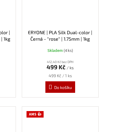
lor |
ERYONE | PLA Silk Dual-color |
| 1kg
Černá - "rose" | 1.75mm | 1kg
Skladem
(4 ks)
412,40 Kč bez DPH
499 Kč
/ ks
Měrná
499 Kč / 1 ks
cena:
Do košíku
AMS 👍