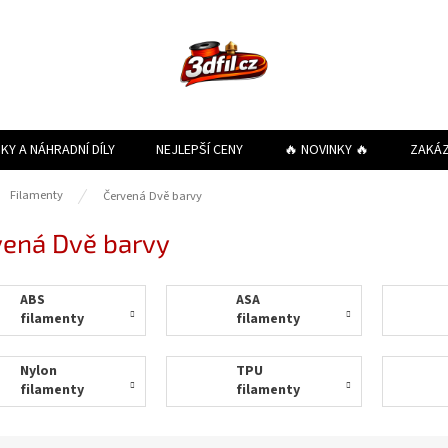
KY A NÁHRADNÍ DÍLY
NEJLEPŠÍ CENY
🔥 NOVINKY 🔥
ZAKÁ
ů
Filamenty
Červená Dvě barvy
vená Dvě barvy
ABS
ASA
filamenty
filamenty
Nylon
TPU
filamenty
filamenty