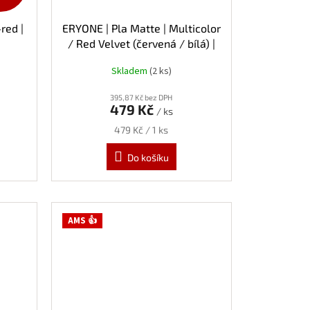
red |
ERYONE | Pla Matte | Multicolor
/ Red Velvet (červená / bílá) |
1.75mm | 1kg
Skladem
(2 ks)
395,87 Kč bez DPH
479 Kč
/ ks
Měrná
479 Kč / 1 ks
cena:
Do košíku
AMS 👍