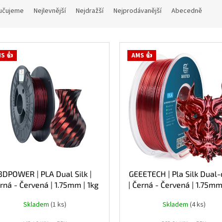
učujeme
Nejlevnější
Nejdražší
Nejprodávanější
Abecedně
S 👍
AMS 👍
3DPOWER | PLA Dual Silk |
GEEETECH | Pla Silk Dual-
rná - Červená | 1.75mm | 1kg
| Černá - Červená | 1.75mm
Skladem
(1 ks)
Skladem
(4 ks)