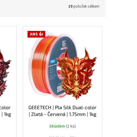
19
položek celkem
AMS 👍
color
GEEETECH | Pla Silk Dual-color
 | 1kg
| Zlatá - Červená | 1.75mm | 1kg
Skladem
(1 ks)