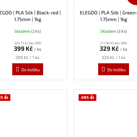
EGOO | PLA Silk | Black-red |
ELEGOO | PLA Silk | Green-
1.75mm | 1kg
1.75mm | 1kg
Skladem
(2 ks)
Skladem
(3 ks)
329,75 Kč bez DPH
271,90 Kč bez DPH
399 Kč
329 Kč
/ ks
/ ks
Měrná
Měrná
399 Kč / 1 ks
329 Kč / 1 ks
cena:
cena:
Do košíku
Do košíku
S 👍
AMS 👍