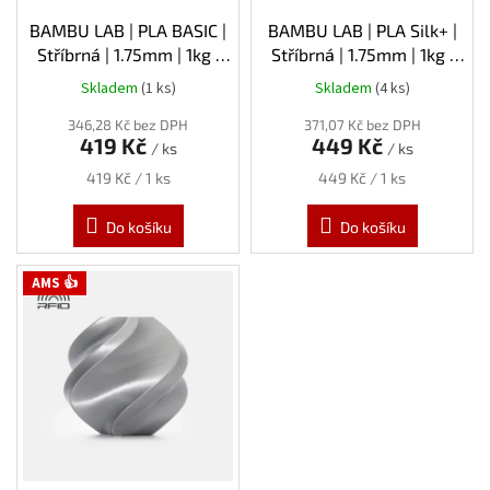
u
k
BAMBU LAB | PLA BASIC |
BAMBU LAB | PLA Silk+ |
t
Stříbrná | 1.75mm | 1kg |
Stříbrná | 1.75mm | 1kg |
ů
Refill
Refill
Skladem
(1 ks)
Skladem
(4 ks)
346,28 Kč bez DPH
371,07 Kč bez DPH
419 Kč
449 Kč
/ ks
/ ks
Měrná
Měrná
419 Kč / 1 ks
449 Kč / 1 ks
cena:
cena:
Do košíku
Do košíku
AMS 👍