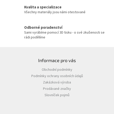
v
Kvalita a specializace
k
y
Všechny materiály jsou námi otestované
v
ý
p
Odborné poradenství
i
Sami vyrábíme pomocí 3D tisku - o své zkušenosti se
s
rádi podělíme
u
Z
á
Informace pro vás
p
a
Obchodní podmínky
t
Podmínky ochrany osobních údajů
í
Zakázková výroba
Prodávané značky
Slovníček pojmů