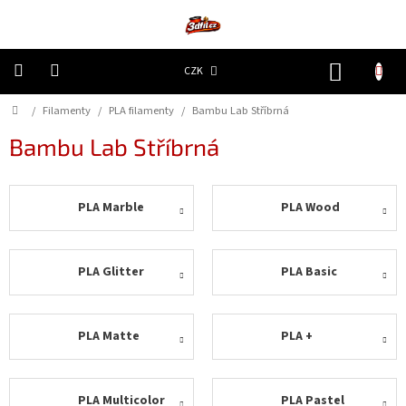
Přejít
na
obsah
NÁKUP
CZK
KOŠÍK
Domů
/
Filamenty
/
PLA filamenty
/
Bambu Lab Stříbrná
3D
Tiskárny
Bambu Lab Stříbrná
Filamenty
PLA Marble
PLA Wood
Resiny
Doplňky
PLA Glitter
PLA Basic
a
náhradní
díly
PLA Matte
PLA +
Nejlepší
ceny
🔥
PLA Multicolor
PLA Pastel