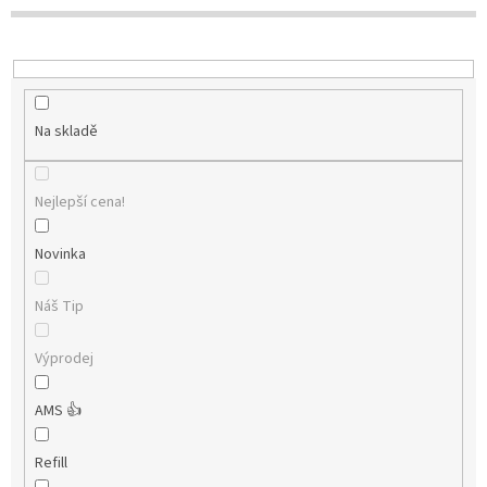
t
ů
Na skladě
Nejlepší cena!
Novinka
Náš Tip
Výprodej
AMS 👍
Refill