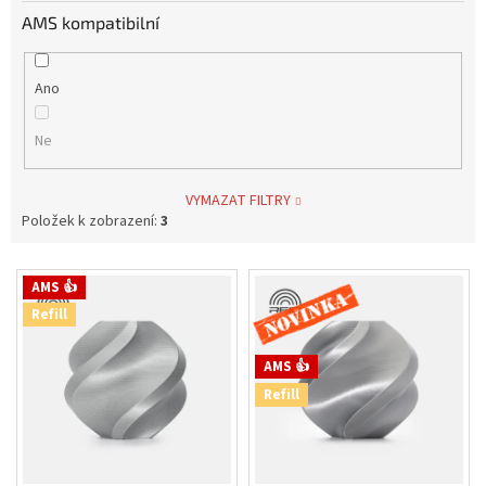
AMS kompatibilní
Ano
Ne
VYMAZAT FILTRY
Položek k zobrazení:
3
V
Novinka
AMS 👍
ý
Refill
p
i
s
AMS 👍
p
Refill
r
o
d