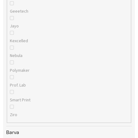
Geeetech
Jayo
Kexcelled
Nebula
Polymaker
Prof. Lab
Smart Print
Ziro
Barva