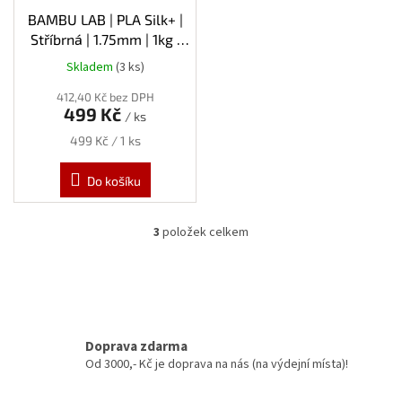
BAMBU LAB | PLA Silk+ |
Stříbrná | 1.75mm | 1kg |
Spool
Skladem
(3 ks)
412,40 Kč bez DPH
499 Kč
/ ks
Měrná
499 Kč / 1 ks
cena:
Do košíku
3
položek celkem
O
v
l
á
d
a
c
Doprava zdarma
í
Od 3000,- Kč je doprava na nás (na výdejní místa)!
p
r