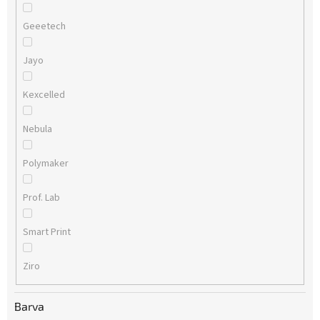
Geeetech
Jayo
Kexcelled
Nebula
Polymaker
Prof. Lab
Smart Print
Ziro
Barva