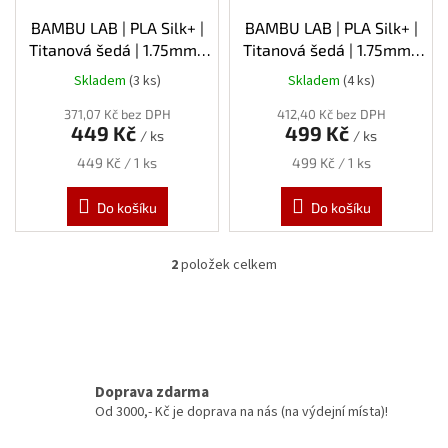
u
k
BAMBU LAB | PLA Silk+ |
BAMBU LAB | PLA Silk+ |
t
Titanová šedá | 1.75mm |
Titanová šedá | 1.75mm |
ů
1kg | Refill
1kg | Spool
Skladem
(3 ks)
Skladem
(4 ks)
371,07 Kč bez DPH
412,40 Kč bez DPH
449 Kč
499 Kč
/ ks
/ ks
Měrná
Měrná
449 Kč / 1 ks
499 Kč / 1 ks
cena:
cena:
Do košíku
Do košíku
2
položek celkem
O
v
l
á
d
a
c
Doprava zdarma
í
Od 3000,- Kč je doprava na nás (na výdejní místa)!
p
r