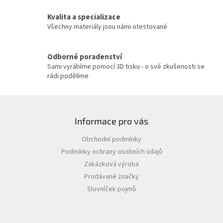
v
Kvalita a specializace
k
y
Všechny materiály jsou námi otestované
v
ý
p
Odborné poradenství
i
Sami vyrábíme pomocí 3D tisku - o své zkušenosti se
s
rádi podělíme
u
Z
á
Informace pro vás
p
a
Obchodní podmínky
t
Podmínky ochrany osobních údajů
í
Zakázková výroba
Prodávané značky
Slovníček pojmů