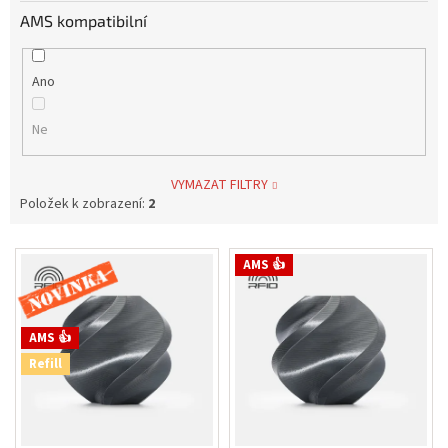
AMS kompatibilní
Ano
Ne
VYMAZAT FILTRY
Položek k zobrazení:
2
V
Novinka
AMS 👍
ý
p
i
s
AMS 👍
p
Refill
r
o
d