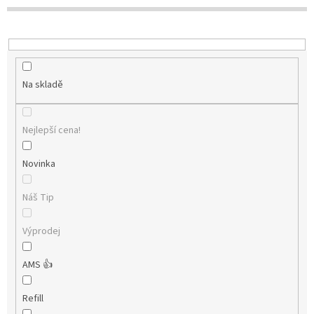
t
ů
Na skladě
Nejlepší cena!
Novinka
Náš Tip
Výprodej
AMS 👍
Refill