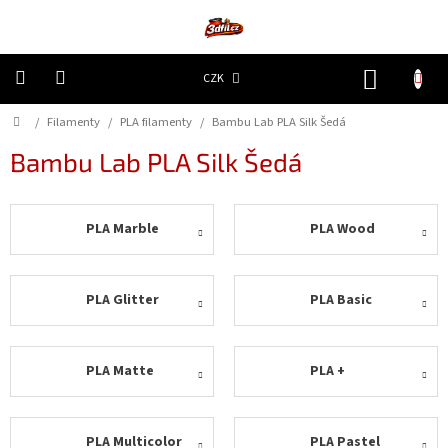
Přejít
na
obsah
NÁKUP
CZK
KOŠÍK
Domů
/
Filamenty
/
PLA filamenty
/
Bambu Lab PLA Silk Šedá
3D
Tiskárny
Bambu Lab PLA Silk Šedá
Filamenty
PLA Marble
PLA Wood
Resiny
Doplňky
PLA Glitter
PLA Basic
a
náhradní
díly
PLA Matte
PLA +
Nejlepší
ceny
🔥
PLA Multicolor
PLA Pastel