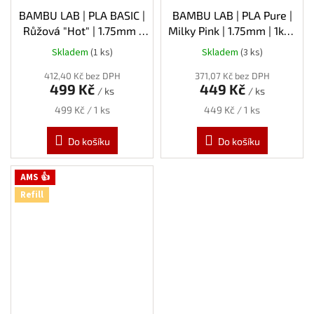
BAMBU LAB | PLA BASIC |
BAMBU LAB | PLA Pure |
Růžová "Hot" | 1.75mm |
Milky Pink | 1.75mm | 1kg |
1kg | Spool
Refill
Skladem
(1 ks)
Skladem
(3 ks)
412,40 Kč bez DPH
371,07 Kč bez DPH
499 Kč
449 Kč
/ ks
/ ks
Měrná
Měrná
499 Kč / 1 ks
449 Kč / 1 ks
cena:
cena:
Do košíku
Do košíku
AMS 👍
Refill