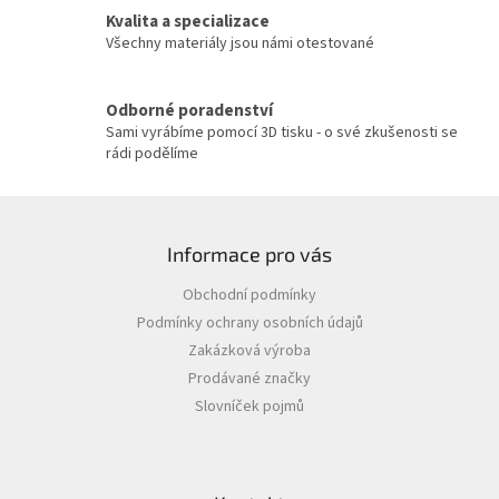
v
Kvalita a specializace
k
y
Všechny materiály jsou námi otestované
v
ý
p
Odborné poradenství
i
Sami vyrábíme pomocí 3D tisku - o své zkušenosti se
s
rádi podělíme
u
Z
á
Informace pro vás
p
a
Obchodní podmínky
t
Podmínky ochrany osobních údajů
í
Zakázková výroba
Prodávané značky
Slovníček pojmů