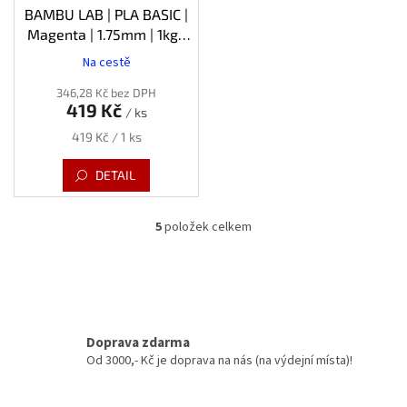
BAMBU LAB | PLA BASIC |
Magenta | 1.75mm | 1kg |
Refill
Na cestě
346,28 Kč bez DPH
419 Kč
/ ks
Měrná
419 Kč / 1 ks
cena:
DETAIL
5
položek celkem
O
v
l
á
d
a
c
Doprava zdarma
í
Od 3000,- Kč je doprava na nás (na výdejní místa)!
p
r