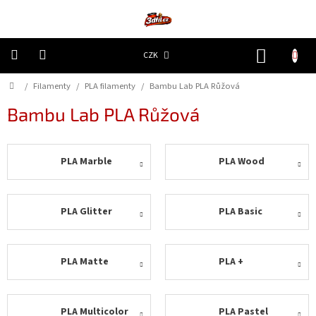
Přejít
na
obsah
NÁKUP
CZK
KOŠÍK
Domů
/
Filamenty
/
PLA filamenty
/
Bambu Lab PLA Růžová
3D
Tiskárny
Bambu Lab PLA Růžová
Filamenty
PLA Marble
PLA Wood
Resiny
Doplňky
PLA Glitter
PLA Basic
a
náhradní
díly
PLA Matte
PLA +
Nejlepší
ceny
🔥
PLA Multicolor
PLA Pastel