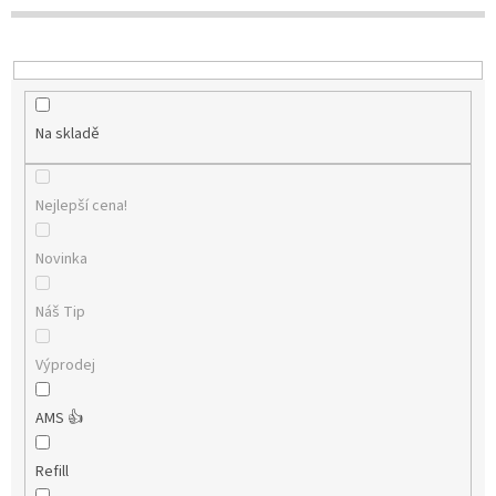
t
ů
Na skladě
Nejlepší cena!
Novinka
Náš Tip
Výprodej
AMS 👍
Refill