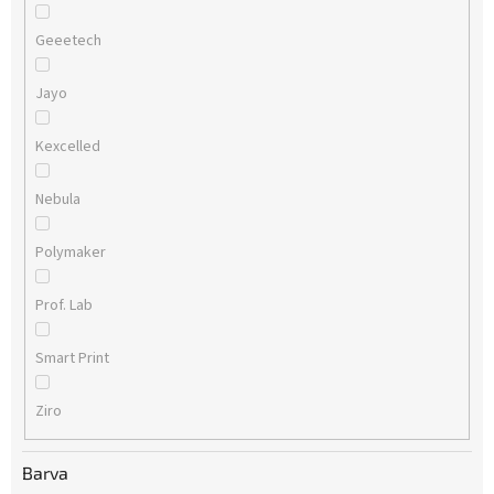
Geeetech
Jayo
Kexcelled
Nebula
Polymaker
Prof. Lab
Smart Print
Ziro
Barva