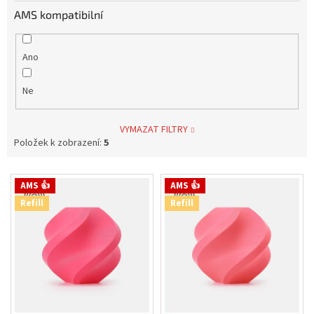
AMS kompatibilní
Ano
Ne
VYMAZAT FILTRY
Položek k zobrazení:
5
V
AMS 👍
AMS 👍
ý
Refill
Refill
p
i
s
p
r
o
d