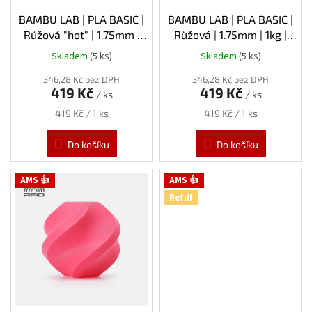
u
k
BAMBU LAB | PLA BASIC |
BAMBU LAB | PLA BASIC |
t
Růžová "hot" | 1.75mm |
Růžová | 1.75mm | 1kg |
ů
1kg | Refill
Refill
Skladem
(5 ks)
Skladem
(5 ks)
346,28 Kč bez DPH
346,28 Kč bez DPH
419 Kč
419 Kč
/ ks
/ ks
Měrná
Měrná
419 Kč / 1 ks
419 Kč / 1 ks
cena:
cena:
Do košíku
Do košíku
AMS 👍
AMS 👍
Refill