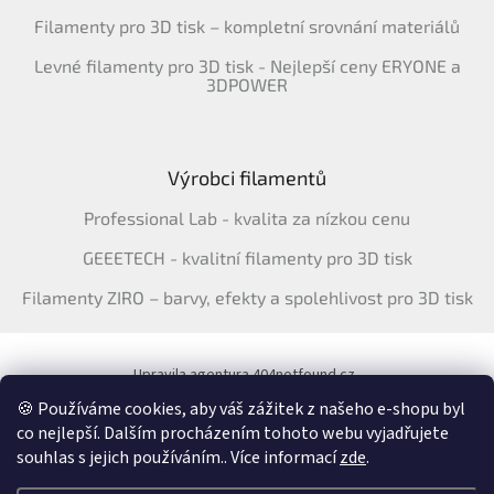
Filamenty pro 3D tisk – kompletní srovnání materiálů
Levné filamenty pro 3D tisk - Nejlepší ceny ERYONE a
3DPOWER
Výrobci filamentů
Professional Lab - kvalita za nízkou cenu
GEEETECH - kvalitní filamenty pro 3D tisk
Filamenty ZIRO – barvy, efekty a spolehlivost pro 3D tisk
Upravila agentura 404notfound.cz
Katalog filamentů ERYONE pro ČR
🍪 Používáme cookies, aby váš zážitek z našeho e-shopu byl
co nejlepší. Dalším procházením tohoto webu vyjadřujete
souhlas s jejich používáním.. Více informací
zde
.