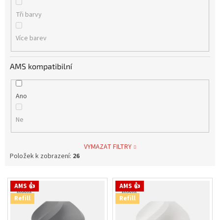
Tři barvy
Více barev
AMS kompatibilní
Ano
Ne
VYMAZAT FILTRY
Položek k zobrazení:
26
V
AMS 👍
AMS 👍
ý
Refill
Refill
p
i