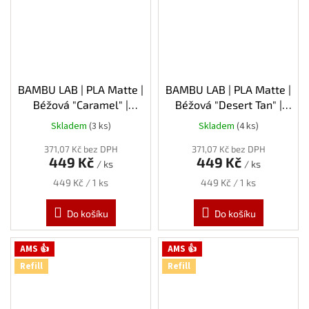
BAMBU LAB | PLA Matte |
BAMBU LAB | PLA Matte |
Béžová "Caramel" |
Béžová "Desert Tan" |
1.75mm | 1kg | Refill
1.75mm | 1kg | Refill
Skladem
(3 ks)
Skladem
(4 ks)
371,07 Kč bez DPH
371,07 Kč bez DPH
449 Kč
449 Kč
/ ks
/ ks
Měrná
Měrná
449 Kč / 1 ks
449 Kč / 1 ks
cena:
cena:
Do košíku
Do košíku
AMS 👍
AMS 👍
Refill
Refill