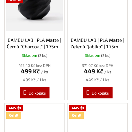
BAMBU LAB | PLA Matte |
BAMBU LAB | PLA Matte |
Černá "Charcoal" | 1.75mm
Zelená "jablko" | 1.75mm |
| 1kg | Spool
1kg | Refill
Skladem
(2 ks)
Skladem
(2 ks)
412,40 Kč bez DPH
371,07 Kč bez DPH
499 Kč
449 Kč
/ ks
/ ks
Měrná
Měrná
499 Kč / 1 ks
449 Kč / 1 ks
cena:
cena:
Do košíku
Do košíku
AMS 👍
AMS 👍
Refill
Refill