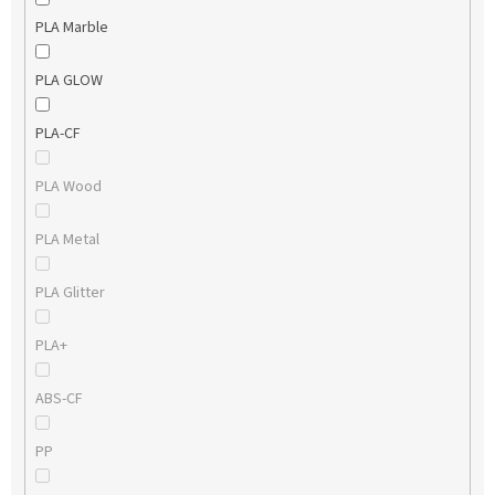
PLA Marble
PLA GLOW
PLA-CF
PLA Wood
PLA Metal
PLA Glitter
PLA+
ABS-CF
PP