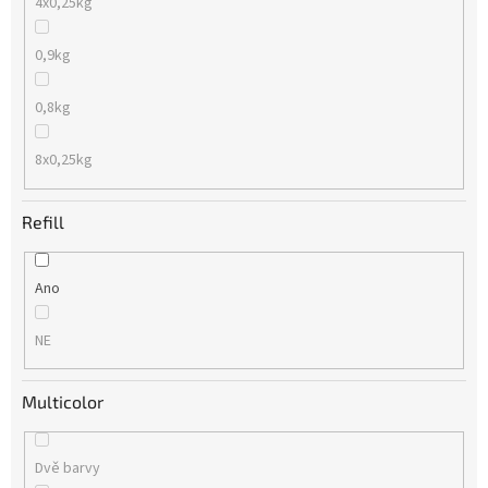
4x0,25kg
0,9kg
0,8kg
8x0,25kg
Refill
Ano
NE
Multicolor
Dvě barvy