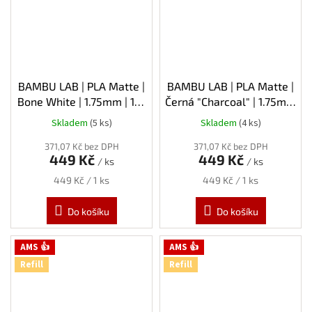
BAMBU LAB | PLA Matte |
BAMBU LAB | PLA Matte |
Bone White | 1.75mm | 1kg
Černá "Charcoal" | 1.75mm
| Refill
| 1kg | Refill
Skladem
(5 ks)
Skladem
(4 ks)
371,07 Kč bez DPH
371,07 Kč bez DPH
449 Kč
449 Kč
/ ks
/ ks
Měrná
Měrná
449 Kč / 1 ks
449 Kč / 1 ks
cena:
cena:
Do košíku
Do košíku
AMS 👍
AMS 👍
Refill
Refill