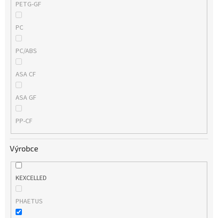
PETG-GF
PC
PC/ABS
ASA CF
ASA GF
PP-CF
Výrobce
KEXCELLED
PHAETUS