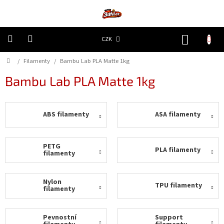
Přejít
na
obsah
NÁKUP
CZK
KOŠÍK
Domů
/
Filamenty
/
Bambu Lab PLA Matte 1kg
3D
Tiskárny
Bambu Lab PLA Matte 1kg
Filamenty
ABS filamenty
ASA filamenty
Resiny
Doplňky
PETG
PLA filamenty
a
filamenty
náhradní
díly
Nylon
TPU filamenty
filamenty
Nejlepší
ceny
Pevnostní
Support
🔥