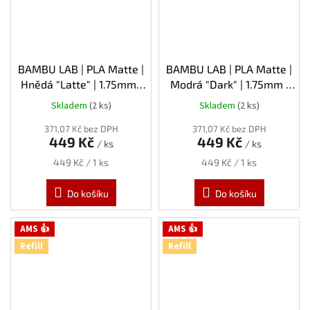
BAMBU LAB | PLA Matte |
BAMBU LAB | PLA Matte |
Hnědá "Latte" | 1.75mm |
Modrá "Dark" | 1.75mm |
1kg | Refill
1kg | Refill
Skladem
(2 ks)
Skladem
(2 ks)
371,07 Kč bez DPH
371,07 Kč bez DPH
449 Kč
449 Kč
/ ks
/ ks
Měrná
Měrná
449 Kč / 1 ks
449 Kč / 1 ks
cena:
cena:
Do košíku
Do košíku
AMS 👍
AMS 👍
Refill
Refill