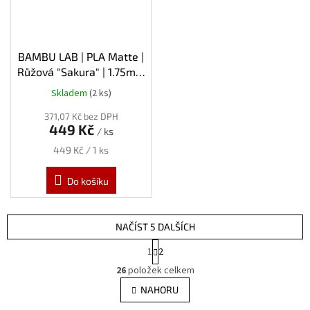
BAMBU LAB | PLA Matte |
Růžová "Sakura" | 1.75mm
| 1kg | Refill
Skladem
(2 ks)
371,07 Kč bez DPH
449 Kč
/ ks
Měrná
449 Kč / 1 ks
cena:
Do košíku
NAČÍST 5 DALŠÍCH
S
1
2
t
O
r
26
položek celkem
v
á
l
NAHORU
n
á
k