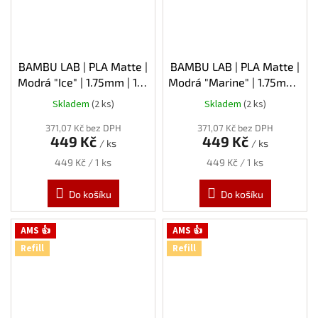
BAMBU LAB | PLA Matte |
BAMBU LAB | PLA Matte |
Modrá "Ice" | 1.75mm | 1kg
Modrá "Marine" | 1.75mm |
| Refill
1kg | Refill
Skladem
(2 ks)
Skladem
(2 ks)
371,07 Kč bez DPH
371,07 Kč bez DPH
449 Kč
449 Kč
/ ks
/ ks
Měrná
Měrná
449 Kč / 1 ks
449 Kč / 1 ks
cena:
cena:
Do košíku
Do košíku
AMS 👍
AMS 👍
Refill
Refill