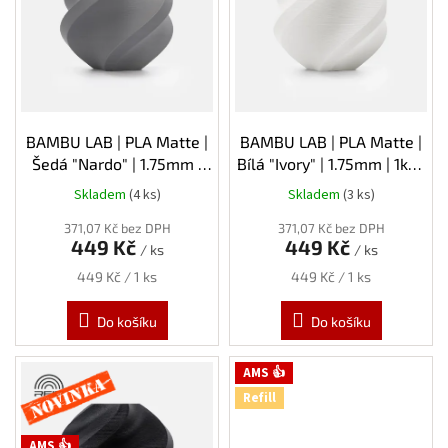
s
p
r
o
d
u
k
BAMBU LAB | PLA Matte |
BAMBU LAB | PLA Matte |
t
Šedá "Nardo" | 1.75mm |
Bílá "Ivory" | 1.75mm | 1kg |
ů
1kg | Refill
Refill
Skladem
(4 ks)
Skladem
(3 ks)
371,07 Kč bez DPH
371,07 Kč bez DPH
449 Kč
449 Kč
/ ks
/ ks
Měrná
Měrná
449 Kč / 1 ks
449 Kč / 1 ks
cena:
cena:
Do košíku
Do košíku
Novinka
AMS 👍
Refill
AMS 👍