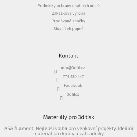
t
Podmínky ochrany osobních údajů
í
Zakázková výroba
Prodávané značky
Slovníček pojmů
Kontakt
info
@
3dfil.cz
774 430 447
Facebook
3dfilcz
Materiály pro 3d tisk
ASA filament: Nejlepší volba pro venkovní projekty. Ideální
materiál pro kutily a zahradníky