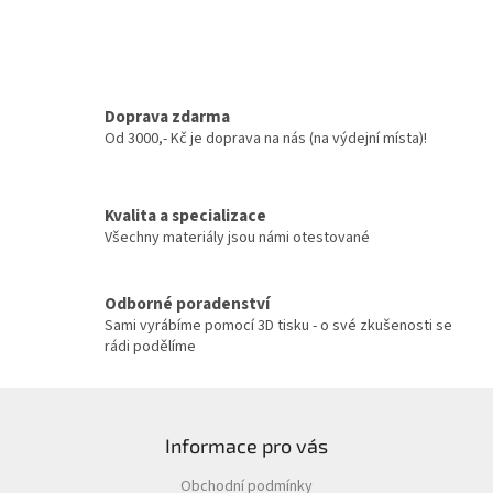
d
o
v
a
á
c
n
í
í
p
r
Doprava zdarma
v
Od 3000,- Kč je doprava na nás (na výdejní místa)!
k
y
v
Kvalita a specializace
ý
Všechny materiály jsou námi otestované
p
i
s
u
Odborné poradenství
Sami vyrábíme pomocí 3D tisku - o své zkušenosti se
rádi podělíme
Z
á
Informace pro vás
p
a
Obchodní podmínky