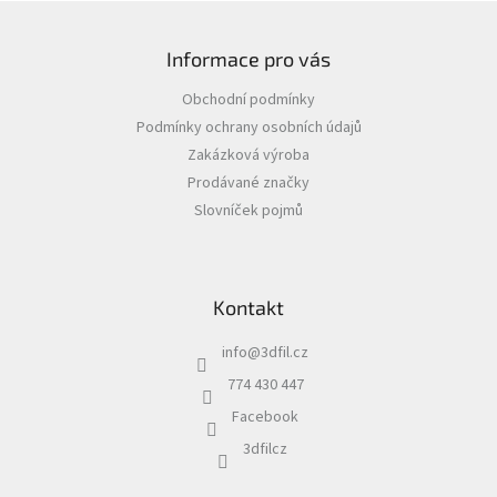
Z
á
Informace pro vás
p
a
Obchodní podmínky
t
Podmínky ochrany osobních údajů
í
Zakázková výroba
Prodávané značky
Slovníček pojmů
Kontakt
info
@
3dfil.cz
774 430 447
Facebook
3dfilcz