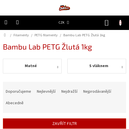
Přejít
na
obsah
NÁKUP
CZK
KOŠÍK
Domů
/
Filamenty
/
PETG filamenty
/
Bambu Lab PETG Žlutá 1kg
3D
Tiskárny
Bambu Lab PETG Žlutá 1kg
Filamenty
Matné
S vláknem
Resiny
Doplňky
Ř
a
a
náhradní
Doporučujeme
Nejlevnější
Nejdražší
Nejprodávanější
díly
z
e
Abecedně
n
Nejlepší
ceny
í
p
ZAVŘÍT FILTR
🔥
r