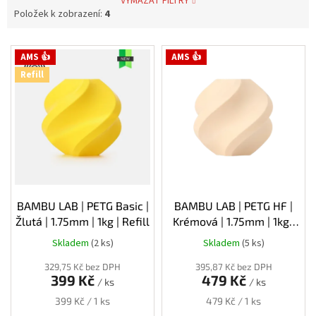
VYMAZAT FILTRY
Položek k zobrazení:
4
V
AMS 👍
AMS 👍
ý
Refill
p
i
s
p
r
o
d
u
k
BAMBU LAB | PETG Basic |
BAMBU LAB | PETG HF |
t
Žlutá | 1.75mm | 1kg | Refill
Krémová | 1.75mm | 1kg |
ů
Spool
Skladem
(2 ks)
Skladem
(5 ks)
329,75 Kč bez DPH
395,87 Kč bez DPH
399 Kč
479 Kč
/ ks
/ ks
Měrná
Měrná
399 Kč / 1 ks
479 Kč / 1 ks
cena:
cena: