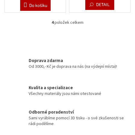
DETAIL
Do košíku
4
položek celkem
O
v
l
á
d
a
c
Doprava zdarma
í
Od 3000,- Kč je doprava na nás (na výdejní místa)!
p
r
v
Kvalita a specializace
k
y
Všechny materiály jsou námi otestované
v
ý
p
Odborné poradenství
i
Sami vyrábíme pomocí 3D tisku - o své zkušenosti se
s
rádi podělíme
u