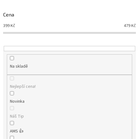
Novinky
🔥
o
d
Cena
Zakázková
u
výroba
399
Kč
479
Kč
k
t
Články
ů
Slovníček
pojmů
Na skladě
Program
pro
školy
Nejlepší cena!
Značky
Novinka
Měna
(CZK)
Náš Tip
Přihlášení
AMS 👍