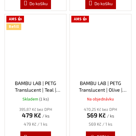
Do košíku
Do košíku
AMS 👍
AMS 👍
Refill
BAMBU LAB | PETG
BAMBU LAB | PETG
Translucent | Teal |
Translucent | Olive |
1.75mm | 1kg | Refill
1.75mm | 1kg
Skladem
(1 ks)
Na objednávku
395,87 Kč bez DPH
470,25 Kč bez DPH
479 Kč
569 Kč
/ ks
/ ks
Měrná
Měrná
479 Kč / 1 ks
569 Kč / 1 ks
cena:
cena: