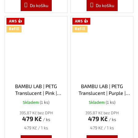
Do košíku
Do košíku
AMS 👍
AMS 👍
Refill
Refill
BAMBU LAB | PETG
BAMBU LAB | PETG
Translucent | Pink |
Translucent | Purple |
1.75mm | 1kg | Refill
1.75mm | 1kg | Refill
Skladem
(1 ks)
Skladem
(1 ks)
395,87 Kč bez DPH
395,87 Kč bez DPH
479 Kč
479 Kč
/ ks
/ ks
Měrná
Měrná
479 Kč / 1 ks
479 Kč / 1 ks
cena:
cena: