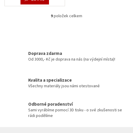
9
položek celkem
O
v
l
á
d
a
c
Doprava zdarma
í
Od 3000,- Kč je doprava na nás (na výdejní místa)!
p
r
v
Kvalita a specializace
k
y
Všechny materiály jsou námi otestované
v
ý
p
Odborné poradenství
i
Sami vyrábíme pomocí 3D tisku - o své zkušenosti se
s
rádi podělíme
u
Z