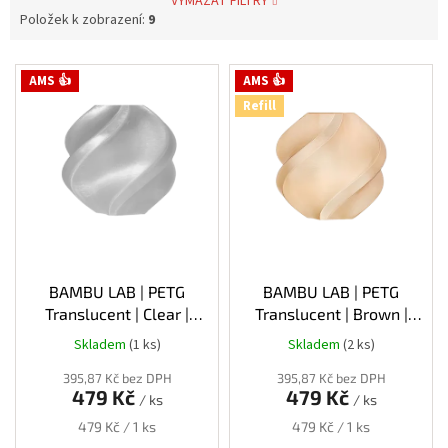
VYMAZAT FILTRY
Položek k zobrazení:
9
V
AMS 👍
AMS 👍
ý
Refill
p
i
s
p
r
o
d
u
k
BAMBU LAB | PETG
BAMBU LAB | PETG
t
Translucent | Clear |
Translucent | Brown |
ů
1.75mm | 1kg
1.75mm | 1kg | Refill
Skladem
(1 ks)
Skladem
(2 ks)
395,87 Kč bez DPH
395,87 Kč bez DPH
479 Kč
479 Kč
/ ks
/ ks
Měrná
Měrná
479 Kč / 1 ks
479 Kč / 1 ks
cena:
cena: