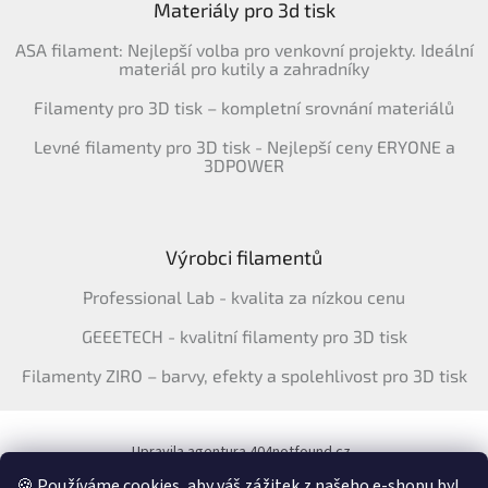
Materiály pro 3d tisk
ASA filament: Nejlepší volba pro venkovní projekty. Ideální
materiál pro kutily a zahradníky
Filamenty pro 3D tisk – kompletní srovnání materiálů
Levné filamenty pro 3D tisk - Nejlepší ceny ERYONE a
3DPOWER
Výrobci filamentů
Professional Lab - kvalita za nízkou cenu
GEEETECH - kvalitní filamenty pro 3D tisk
Filamenty ZIRO – barvy, efekty a spolehlivost pro 3D tisk
Upravila agentura 404notfound.cz
Katalog filamentů ERYONE pro ČR
🍪 Používáme cookies, aby váš zážitek z našeho e-shopu byl