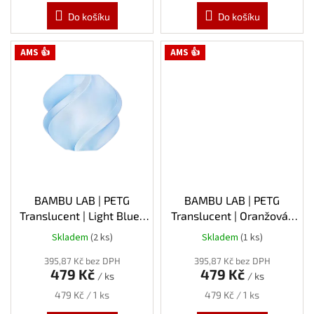
Do košíku
Do košíku
AMS 👍
AMS 👍
BAMBU LAB | PETG
BAMBU LAB | PETG
Translucent | Light Blue |
Translucent | Oranžová |
1.75mm | 1kg
1.75mm | 1kg
Skladem
(2 ks)
Skladem
(1 ks)
395,87 Kč bez DPH
395,87 Kč bez DPH
479 Kč
479 Kč
/ ks
/ ks
Měrná
Měrná
479 Kč / 1 ks
479 Kč / 1 ks
cena:
cena: