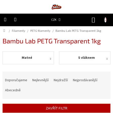
Přejít
na
obsah
NÁKUP
CZK
KOŠÍK
Domů
/
Filamenty
/
PETG filamenty
/
Bambu Lab PETG Transparent 1kg
3D
Tiskárny
Bambu Lab PETG Transparent 1kg
Filamenty
Matné
S vláknem
Resiny
Doplňky
Ř
a
a
náhradní
Doporučujeme
Nejlevnější
Nejdražší
Nejprodávanější
díly
z
e
Abecedně
n
Nejlepší
ceny
í
p
ZAVŘÍT FILTR
🔥
r