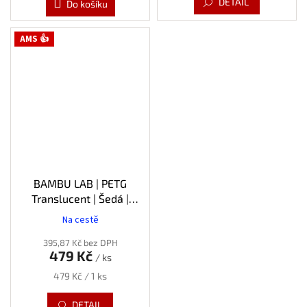
DETAIL
Do košíku
AMS 👍
BAMBU LAB | PETG
Translucent | Šedá |
1.75mm | 1kg
Na cestě
395,87 Kč bez DPH
479 Kč
/ ks
Měrná
479 Kč / 1 ks
cena:
DETAIL