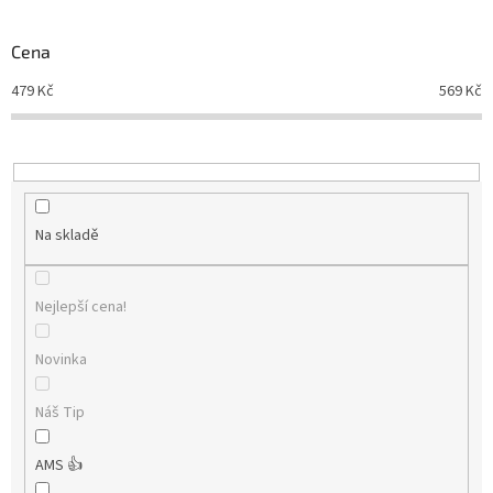
Novinky
🔥
o
d
Cena
Zakázková
u
výroba
479
Kč
569
Kč
k
t
Články
ů
Slovníček
pojmů
Na skladě
Program
pro
školy
Nejlepší cena!
Značky
Novinka
Měna
(CZK)
Náš Tip
Přihlášení
AMS 👍