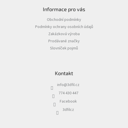
á
Informace pro vás
p
a
Obchodní podmínky
t
Podmínky ochrany osobních údajů
í
Zakázková výroba
Prodávané značky
Slovníček pojmů
Kontakt
info
@
3dfil.cz
774 430 447
Facebook
3dfilcz