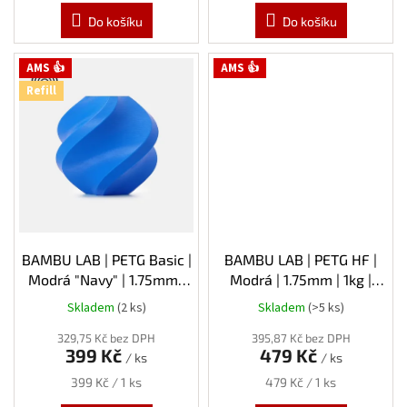
Do košíku
Do košíku
AMS 👍
AMS 👍
Refill
BAMBU LAB | PETG Basic |
BAMBU LAB | PETG HF |
Modrá "Navy" | 1.75mm |
Modrá | 1.75mm | 1kg |
1kg | Refill
Spool
Skladem
(2 ks)
Skladem
(>5 ks)
329,75 Kč bez DPH
395,87 Kč bez DPH
399 Kč
479 Kč
/ ks
/ ks
Měrná
Měrná
399 Kč / 1 ks
479 Kč / 1 ks
cena:
cena: