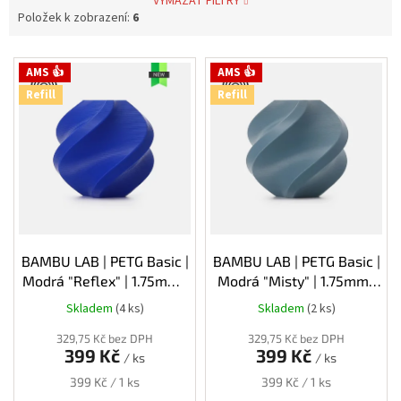
VYMAZAT FILTRY
Položek k zobrazení:
6
V
AMS 👍
AMS 👍
ý
Refill
Refill
p
i
s
p
r
o
d
u
k
BAMBU LAB | PETG Basic |
BAMBU LAB | PETG Basic |
t
Modrá "Reflex" | 1.75mm |
Modrá "Misty" | 1.75mm |
ů
1kg | Refill
1kg | Refill
Skladem
(4 ks)
Skladem
(2 ks)
329,75 Kč bez DPH
329,75 Kč bez DPH
399 Kč
399 Kč
/ ks
/ ks
Měrná
Měrná
399 Kč / 1 ks
399 Kč / 1 ks
cena:
cena: