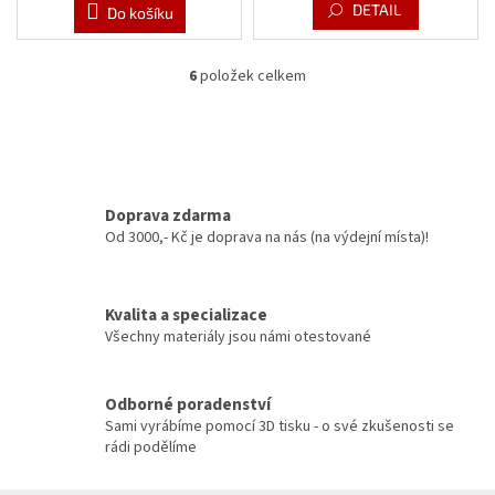
DETAIL
Do košíku
6
položek celkem
O
v
l
á
d
a
c
Doprava zdarma
í
Od 3000,- Kč je doprava na nás (na výdejní místa)!
p
r
v
Kvalita a specializace
k
y
Všechny materiály jsou námi otestované
v
ý
p
Odborné poradenství
i
Sami vyrábíme pomocí 3D tisku - o své zkušenosti se
s
rádi podělíme
u