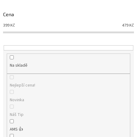
Novinky
🔥
o
d
Cena
Zakázková
u
výroba
399
Kč
479
Kč
k
t
Články
ů
Slovníček
pojmů
Na skladě
Program
pro
školy
Nejlepší cena!
Značky
Novinka
Měna
(CZK)
Náš Tip
Přihlášení
AMS 👍