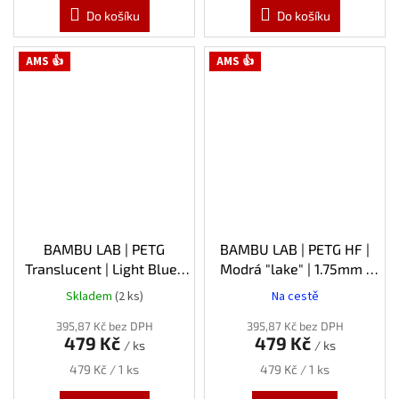
Do košíku
Do košíku
AMS 👍
AMS 👍
BAMBU LAB | PETG
BAMBU LAB | PETG HF |
Translucent | Light Blue |
Modrá "lake" | 1.75mm |
1.75mm | 1kg
1kg | Spool
Skladem
(2 ks)
Na cestě
395,87 Kč bez DPH
395,87 Kč bez DPH
479 Kč
479 Kč
/ ks
/ ks
Měrná
Měrná
479 Kč / 1 ks
479 Kč / 1 ks
cena:
cena: