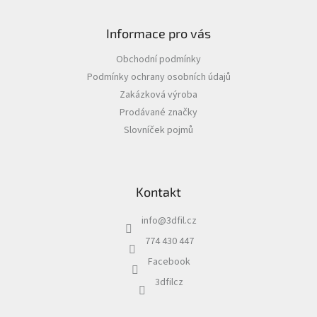
Z
á
Informace pro vás
p
a
Obchodní podmínky
t
Podmínky ochrany osobních údajů
í
Zakázková výroba
Prodávané značky
Slovníček pojmů
Kontakt
info
@
3dfil.cz
774 430 447
Facebook
3dfilcz