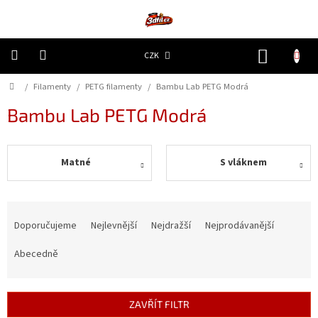
Přejít
na
obsah
NÁKUP
CZK
KOŠÍK
Domů
/
Filamenty
/
PETG filamenty
/
Bambu Lab PETG Modrá
3D
Tiskárny
Bambu Lab PETG Modrá
Filamenty
Matné
S vláknem
Resiny
Doplňky
Ř
a
a
náhradní
Doporučujeme
Nejlevnější
Nejdražší
Nejprodávanější
díly
z
e
Abecedně
n
Nejlepší
ceny
í
p
ZAVŘÍT FILTR
🔥
r