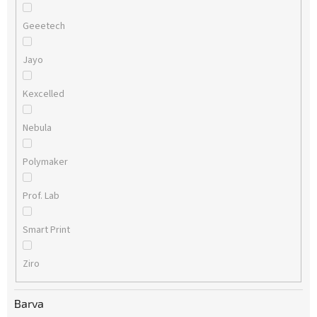
Geeetech
Jayo
Kexcelled
Nebula
Polymaker
Prof. Lab
Smart Print
Ziro
Barva