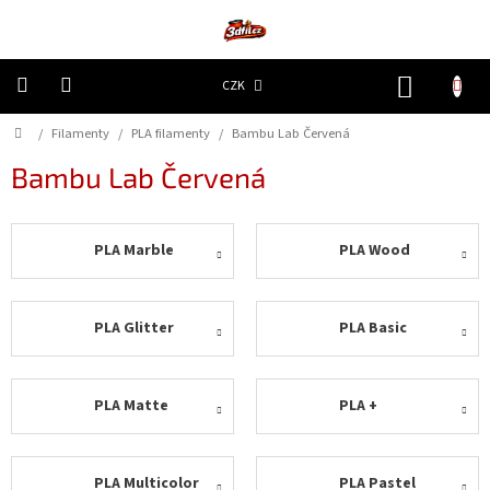
Přejít
na
obsah
NÁKUP
CZK
KOŠÍK
Domů
/
Filamenty
/
PLA filamenty
/
Bambu Lab Červená
3D
Tiskárny
Bambu Lab Červená
Filamenty
PLA Marble
PLA Wood
Resiny
Doplňky
PLA Glitter
PLA Basic
a
náhradní
díly
PLA Matte
PLA +
Nejlepší
ceny
🔥
PLA Multicolor
PLA Pastel