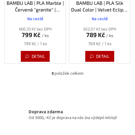
BAMBU LAB | PLA Marble |
BAMBU LAB | PLA Silk
Červená "granite" |
Dual Color | Velvet Eclipse
1.75mm | 1kg
(Černá-červená) | 1.75mm |
Na cestě
Na cestě
1kg
660,33 Kč bez DPH
652,07 Kč bez DPH
799 Kč
789 Kč
/ ks
/ ks
Měrná
Měrná
799 Kč / 1 ks
789 Kč / 1 ks
cena:
cena:
DETAIL
DETAIL
8
položek celkem
O
v
l
á
d
a
c
Doprava zdarma
í
Od 3000,- Kč je doprava na nás (na výdejní místa)!
p
r
v