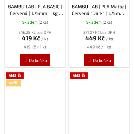
BAMBU LAB | PLA BASIC |
BAMBU LAB | PLA Matte |
Červená | 1.75mm | 1kg |
Červená "Dark" | 1.75mm |
Refill
1kg | Refill
Skladem
(2 ks)
Skladem
(2 ks)
346,28 Kč bez DPH
371,07 Kč bez DPH
419 Kč
449 Kč
/ ks
/ ks
Měrná
Měrná
419 Kč / 1 ks
449 Kč / 1 ks
cena:
cena:
Do košíku
Do košíku
AMS 👍
AMS 👍
Refill