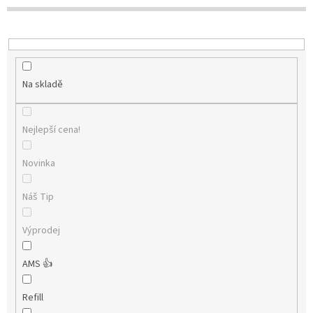
t
ů
Na skladě
Nejlepší cena!
Novinka
Náš Tip
Výprodej
AMS 👍
Refill