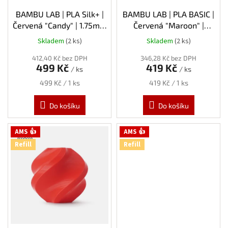
u
k
BAMBU LAB | PLA Silk+ |
BAMBU LAB | PLA BASIC |
t
Červená "Candy" | 1.75mm
Červená "Maroon" |
ů
| 1kg | Spool
1.75mm | 1kg | Refill
Skladem
(2 ks)
Skladem
(2 ks)
412,40 Kč bez DPH
346,28 Kč bez DPH
499 Kč
419 Kč
/ ks
/ ks
Měrná
Měrná
499 Kč / 1 ks
419 Kč / 1 ks
cena:
cena:
Do košíku
Do košíku
AMS 👍
AMS 👍
Refill
Refill