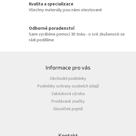
Kvalita a specializace
k
y
Všechny materiály jsou námi otestované
v
ý
p
Odborné poradenství
i
Sami vyrábíme pomocí 3D tisku - o své zkušenosti se
s
rádi podělíme
u
Z
á
Informace pro vás
p
a
Obchodní podmínky
t
Podmínky ochrany osobních údajů
í
Zakázková výroba
Prodávané značky
Slovníček pojmů
Kontakt