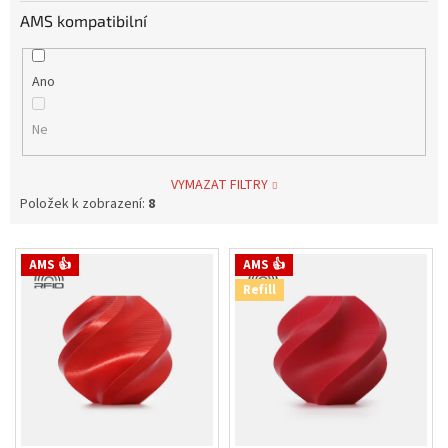
AMS kompatibilní
Ano
Ne
VYMAZAT FILTRY
Položek k zobrazení:
8
V
AMS 👍
AMS 👍
ý
Refill
p
i
s
p
r
o
d